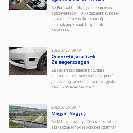
Az Európai Unióban júniusban éves
összevetésben 13,6 százalékkal, közel
1,148 millióra emelkedett az új
személygépkocsik forgalomba
helyezése.
2026.07.27. 09:18
Önvezető járművek
Zalaegerszegen
Zalaegerszeg kijelölt közútjain
hamarosan két, önvezető tesztjármű
jelenik meg, de nem emberi felügyelet
nélkül közlekednek majd.
2026.07.25. 08:41
Magyar Nagydíj
Az M3-as autópálya fővároshoz közeli
szakaszán torlódásokra kell számítani.