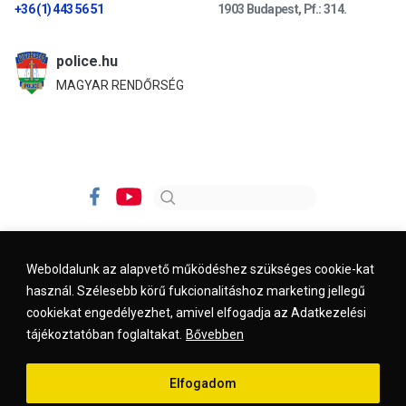
+36 (1) 443 56 51
1903 Budapest, Pf.: 314.
police.hu
MAGYAR RENDŐRSÉG
Weboldalunk az alapvető működéshez szükséges cookie-kat
használ. Szélesebb körű fukcionalitáshoz marketing jellegű
Impresszum
Kapcsolat
Jogi nyilatkozat
cookiekat engedélyezhet, amivel elfogadja az Adatkezelési
tájékoztatóban foglaltakat.
Bővebben
© 2026. kreszvaltozas.hu
Elfogadom