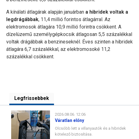
A kínálati átlagárak alapján januárban
a hibridek voltak a
legdrágábbak
, 11,4 millió forintos átlagárral. Az
elektromosok átlagára 10,9 millió forintra csökkent. A
dízelüzemű személygépkocsik átlagosan 5,5 százalékkal
voltak drágábbak a benzineseknél. Éves szinten a hibridek
átlagára 6,7 százalékkal, az elektromosoké 11,2
százalékkal csökkent.
Legfrissebbek
2026.08.06. 12:06
Váratlan előny
Olcsóbb lett a villanyautók és a hibridek
kötelező biztosítása.