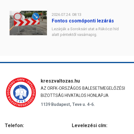
2026.07.24. 08:13
Fontos csomóponti lezárás
Lezárják a Soroksári utat a Rákóczi híd
alatt péntektől vasárnapig.
kreszvaltozas.hu
AZ ORFK-ORSZÁGOS BALESETMEGELŐZÉSI
BIZOTTSÁG HIVATALOS HONLAPJA
1139 Budapest, Teve u. 4-6.
Telefon:
Levelezési cím: