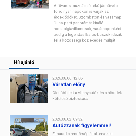
A főváros muzeális értékű járművei a
forró nyári napokon is várják az
érdeklődőket. Szombaton és vasárnap
Duna-parti panorámát kínáló
nosztalgiavillamosok, vasárnaponként
pedig a legendás Ikarus-buszok idézik
fel a közösségi közlekedés múltját.
Hírajánló
2026.08.06. 12:06
Váratlan előny
Olcsóbb lett a villanyautók és a hibridek
kötelező biztosítása.
2026.08.02. 09:32
Autózzanak figyelemmel!
Elmarad a rendőrség által tervezett