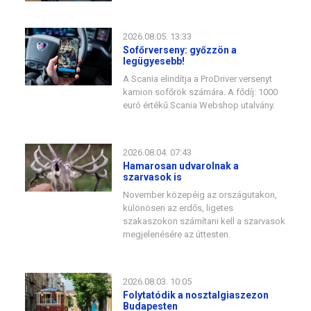
2026.08.05. 13:33
Sofőrverseny: győzzön a
legügyesebb!
A Scania elindítja a ProDriver versenyt
kamion sofőrök számára. A fődíj: 1000
euró értékű Scania Webshop utalvány.
2026.08.04. 07:43
Hamarosan udvarolnak a
szarvasok is
November közepéig az országutakon,
különösen az erdős, ligetes
szakaszokon számítani kell a szarvasok
megjelenésére az úttesten.
2026.08.03. 10:05
Folytatódik a nosztalgiaszezon
Budapesten