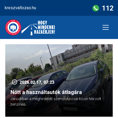
Skip
112
kreszvaltozas.hu
to
content
2026.02.17, 07:23
Nőtt a használtautók átlagára
Januárban a meghirdetett személykocsik közel fele volt
benzines.