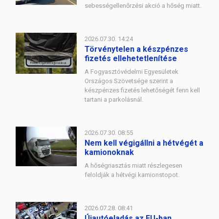
sebességellenőrzési akció a hőség miatt.
2026.07.30. 14:24
Törvénytelen a készpénzes
fizetés ellehetetlenítése
A Fogyasztóvédelmi Egyesületek
Országos Szövetsége szerint a
készpénzes fizetés lehetőségét fenn kell
tartani a parkolásnál.
2026.07.30. 08:55
Nem kell végigállni a hétvégét a
kamionoknak
A hőségriasztás miatt részlegesen
feloldják a hétvégi kamionstopot.
2026.07.28. 08:41
Újautóeladás az EU-ban