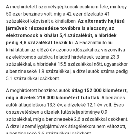
A meghirdetett személygépkocsik csaknem fele, mintegy
50 ezer benzines volt, míg a 42 ezer dízelautó 41
százalékot képviselt a kínálatban.
Az alternatív hajtású
járművek részesedése továbbra is alacsony, az
elektromosok a kínálat 5,4 százalékát, a hibridek
pedig 4,8 százalékát teszik ki.
A Használtautó.hu
kínálatában az előző év azonos időszakához viszonyítva
az elektromos autókra feladott hirdetések száma 23,3
százalékkal, a hibrideké 15,5 százalékkal nőtt, ugyanakkor
a benzineseké 1,9 százalékkal, a dízel autók száma pedig
5,1 százalékkal csökkent.
A meghirdetett benzines autók
átlag 152 000 kilométert,
míg a dízelek 218 000 kilométert futottak
. A benzines
autók átlagéletkora 13,3 év, a dízeleké 12,1 év volt. Éves
összevetésben a dízelek futásteljesítménye 0,9
százalékkal, míg a benzineseké 2,6 százalékkal csökkent.
A dízel személygépjárművek átlagéletkora nem változott,
a benzineseké 3,6 százalékkal csökkent.