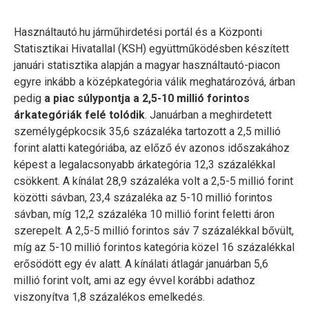
Használtautó.hu járműhirdetési portál és a Központi
Statisztikai Hivatallal (KSH) együttműködésben készített
januári statisztika alapján a magyar használtautó-piacon
egyre inkább a középkategória válik meghatározóvá, árban
pedig
a piac súlypontja a 2,5-10 millió forintos
árkategóriák felé tolódik
. Januárban a meghirdetett
személygépkocsik 35,6 százaléka tartozott a 2,5 millió
forint alatti kategóriába, az előző év azonos időszakához
képest a legalacsonyabb árkategória 12,3 százalékkal
csökkent. A kínálat 28,9 százaléka volt a 2,5-5 millió forint
közötti sávban, 23,4 százaléka az 5-10 millió forintos
sávban, míg 12,2 százaléka 10 millió forint feletti áron
szerepelt. A 2,5-5 millió forintos sáv 7 százalékkal bővült,
míg az 5-10 millió forintos kategória közel 16 százalékkal
erősödött egy év alatt. A kínálati átlagár januárban 5,6
millió forint volt, ami az egy évvel korábbi adathoz
viszonyítva 1,8 százalékos emelkedés.