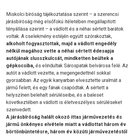
Miskolci bíróság tájékoztatása szerint – a szerencsi
járásbíróság még elsőfokú ítéletében megállapított
tényállása szerint – a vádlott és a néhai sértett barátok
voltak. A cselekmény estéjén együtt szórakoztak,
alkoholt fogyasztottak, majd a vádlott engedély
nélkül magához vette a néhai sértett édesapja
autójának slusszkulcsát, mindketten beültek a
gépkocsiba,
és elindultak Sárospatak belvárosa felé. Az
autót a vádlott vezette, a megengedettnél sokkal
gyorsabban. Az egyik kanyarban elvesztette uralmát a
jármű felett, és egy fának csapódtak. A sértett a
helyszínen belehalt sérüléseibe, és a baleset
következtében a vádlott is életveszélyes sérüléseket
szenvedett.
A járásbíróság halált okozó ittas járművezetés és
jármű önkényes elvétele miatt a vádlottat három év
börtönbüntetésre, három év közúti járművezetéstől