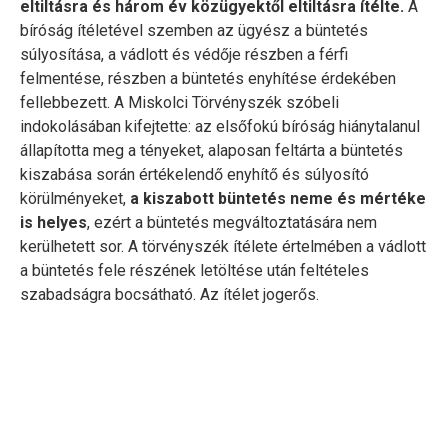
eltiltásra és három év közügyektől eltiltásra ítélte.
A
bíróság ítéletével szemben az ügyész a büntetés
súlyosítása, a vádlott és védője részben a férfi
felmentése, részben a büntetés enyhítése érdekében
fellebbezett. A Miskolci Törvényszék szóbeli
indokolásában kifejtette: az elsőfokú bíróság hiánytalanul
állapította meg a tényeket, alaposan feltárta a büntetés
kiszabása során értékelendő enyhítő és súlyosító
körülményeket,
a kiszabott büntetés neme és mértéke
is helyes
, ezért a büntetés megváltoztatására nem
kerülhetett sor. A törvényszék ítélete értelmében a vádlott
a büntetés fele részének letöltése után feltételes
szabadságra bocsátható. Az ítélet jogerős.