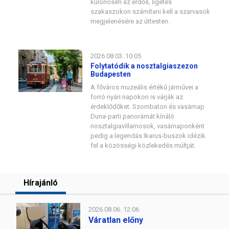
különösen az erdős, ligetes
szakaszokon számítani kell a szarvasok
megjelenésére az úttesten.
2026.08.03. 10:05
Folytatódik a nosztalgiaszezon
Budapesten
A főváros muzeális értékű járművei a
forró nyári napokon is várják az
érdeklődőket. Szombaton és vasárnap
Duna-parti panorámát kínáló
nosztalgiavillamosok, vasárnaponként
pedig a legendás Ikarus-buszok idézik
fel a közösségi közlekedés múltját.
Hírajánló
2026.08.06. 12:06
Váratlan előny