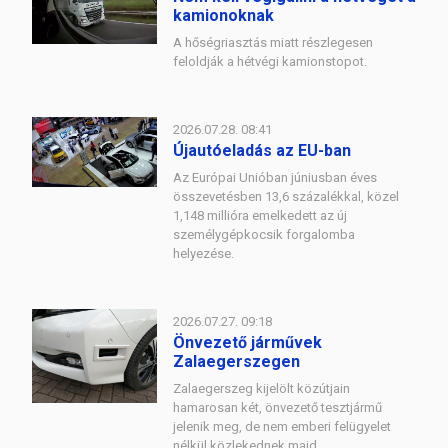
kamionoknak
A hőségriasztás miatt részlegesen
feloldják a hétvégi kamionstopot.
2026.07.28. 08:41
Újautóeladás az EU-ban
Az Európai Unióban júniusban éves
összevetésben 13,6 százalékkal, közel
1,148 millióra emelkedett az új
személygépkocsik forgalomba
helyezése.
2026.07.27. 09:18
Önvezető járművek
Zalaegerszegen
Zalaegerszeg kijelölt közútjain
hamarosan két, önvezető tesztjármű
jelenik meg, de nem emberi felügyelet
nélkül közlekednek majd.