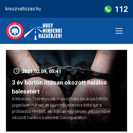
Skip
112
kreszvaltozas.hu
to
content
2021.02.09, 05:41
3 év börtön ittasan okozott halálos
balesetért
A Miskolci Törvényszék másodfokú tanácsa hétfőn
jogerősen három év börtönbüntetésre ítélte azt a
próbaidős rendőrt, aki ittasan egy idegen gépjárművel
okozott halálos balesetet Sárospatakon.