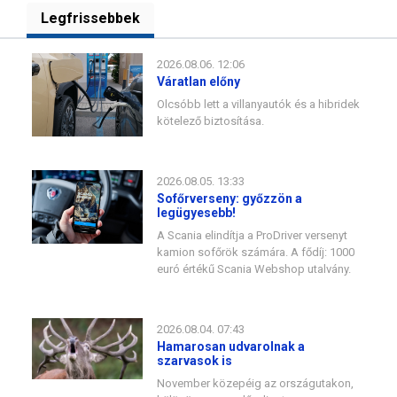
Legfrissebbek
2026.08.06. 12:06
Váratlan előny
Olcsóbb lett a villanyautók és a hibridek
kötelező biztosítása.
2026.08.05. 13:33
Sofőrverseny: győzzön a
legügyesebb!
A Scania elindítja a ProDriver versenyt
kamion sofőrök számára. A fődíj: 1000
euró értékű Scania Webshop utalvány.
2026.08.04. 07:43
Hamarosan udvarolnak a
szarvasok is
November közepéig az országutakon,