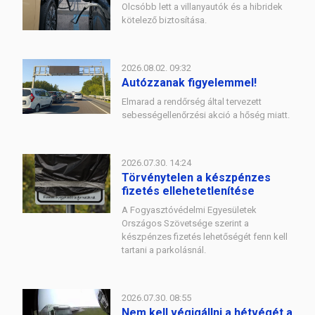
Olcsóbb lett a villanyautók és a hibridek
kötelező biztosítása.
2026.08.02. 09:32
Autózzanak figyelemmel!
Elmarad a rendőrség által tervezett
sebességellenőrzési akció a hőség miatt.
2026.07.30. 14:24
Törvénytelen a készpénzes
fizetés ellehetetlenítése
A Fogyasztóvédelmi Egyesületek
Országos Szövetsége szerint a
készpénzes fizetés lehetőségét fenn kell
tartani a parkolásnál.
2026.07.30. 08:55
Nem kell végigállni a hétvégét a