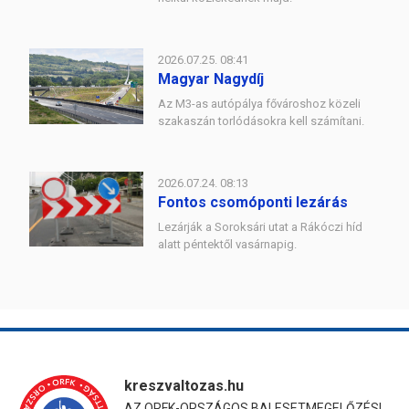
2026.07.25. 08:41
Magyar Nagydíj
Az M3-as autópálya fővároshoz közeli
szakaszán torlódásokra kell számítani.
2026.07.24. 08:13
Fontos csomóponti lezárás
Lezárják a Soroksári utat a Rákóczi híd
alatt péntektől vasárnapig.
kreszvaltozas.hu
AZ ORFK-ORSZÁGOS BALESETMEGELŐZÉSI