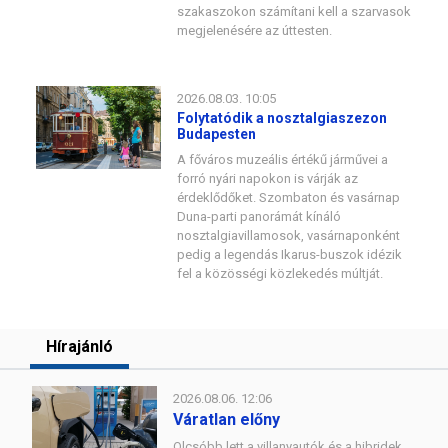
szakaszokon számítani kell a szarvasok
megjelenésére az úttesten.
2026.08.03. 10:05
Folytatódik a nosztalgiaszezon
Budapesten
A főváros muzeális értékű járművei a
forró nyári napokon is várják az
érdeklődőket. Szombaton és vasárnap
Duna-parti panorámát kínáló
nosztalgiavillamosok, vasárnaponként
pedig a legendás Ikarus-buszok idézik
fel a közösségi közlekedés múltját.
Hírajánló
2026.08.06. 12:06
Váratlan előny
Olcsóbb lett a villanyautók és a hibridek