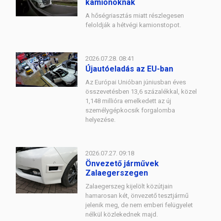
kamionoknak
A hőségriasztás miatt részlegesen
feloldják a hétvégi kamionstopot.
2026.07.28. 08:41
Újautóeladás az EU-ban
Az Európai Unióban júniusban éves
összevetésben 13,6 százalékkal, közel
1,148 millióra emelkedett az új
személygépkocsik forgalomba
helyezése.
2026.07.27. 09:18
Önvezető járművek
Zalaegerszegen
Zalaegerszeg kijelölt közútjain
hamarosan két, önvezető tesztjármű
jelenik meg, de nem emberi felügyelet
nélkül közlekednek majd.