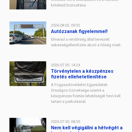
kötelező biztosítása.
2026.08.02. 09:32
Autózzanak figyelemmel!
Elmarad a rendőrség által tervezett
sebességellenőrzési akció a hőség miatt.
2026.07.30. 14:24
Törvénytelen a készpénzes
fizetés ellehetetlenítése
A Fogyasztóvédelmi Egyesületek
Országos Szövetsége szerint a
készpénzes fizetés lehetőségét fenn kell
tartani a parkolásnál.
2026.07.30. 08:55
Nem kell végigállni a hétvégét a