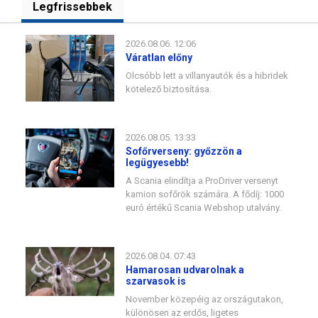
Legfrissebbek
2026.08.06. 12:06
Váratlan előny
Olcsóbb lett a villanyautók és a hibridek
kötelező biztosítása.
2026.08.05. 13:33
Sofőrverseny: győzzön a
legügyesebb!
A Scania elindítja a ProDriver versenyt
kamion sofőrök számára. A fődíj: 1000
euró értékű Scania Webshop utalvány.
2026.08.04. 07:43
Hamarosan udvarolnak a
szarvasok is
November közepéig az országutakon,
különösen az erdős, ligetes