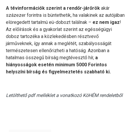
A tévinformációk szerint a rendőr-járőrök
akár
százezer forintra is büntethetik, ha valakinek az autójában
elöregedett tartalmú eü-dobozt találnak –
ez nem igaz
!
Az előírások és a gyakorlat szerint az egésségügyi
doboz tartozéka a közlekedésben résztvevő
járműveknek, így annak a meglétét, szabályosságát
természetesen ellenőrizheti a hatóság. Azonban a
hatalmas összegű bírság megtévesztő hír,
a
hiányosságok esetén minimum 5000 Forintos
helyszíni bírság és figyelmeztetés szabható ki.
Letölthető pdf melléklet a vonatkozó KöHÉM rendeletből