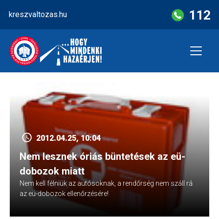
Skip
112
kreszvaltozas.hu
to
content
2012.04.25, 10:04
Nem lesznek óriás büntetések az eü-
dobozok miatt
Nem kell félniük az autósoknak, a rendőrség nem száll rá
az eü-dobozok ellenőrzésére!