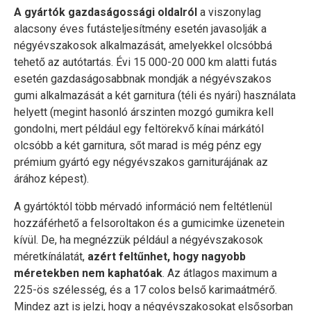
A gyártók gazdaságossági oldalról
a viszonylag
alacsony éves futásteljesítmény esetén javasolják a
négyévszakosok alkalmazását, amelyekkel olcsóbbá
tehető az autótartás. Évi 15 000-20 000 km alatti futás
esetén gazdaságosabbnak mondják a négyévszakos
gumi alkalmazását a két garnitura (téli és nyári) használata
helyett (megint hasonló árszinten mozgó gumikra kell
gondolni, mert például egy feltörekvő kínai márkától
olcsóbb a két garnitura, sőt marad is még pénz egy
prémium gyártó egy négyévszakos garniturájának az
árához képest).
A gyártóktól több mérvadó információ nem feltétlenül
hozzáférhető a felsoroltakon és a gumicimke üzenetein
kívül. De, ha megnézzük például a négyévszakosok
méretkínálatát,
azért feltűnhet, hogy nagyobb
méretekben nem kaphatóak
. Az átlagos maximum a
225-ös szélesség, és a 17 colos belső karimaátmérő.
Mindez azt is jelzi, hogy a négyévszakosokat elsősorban