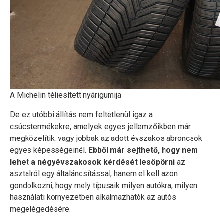
A Michelin téliesített nyárigumija
De ez utóbbi állítás nem feltétlenül igaz a
csúcstermékekre, amelyek egyes jellemzőikben már
megközelítik, vagy jobbak az adott évszakos abroncsok
egyes képességeinél.
Ebből már sejthető, hogy nem
lehet a négyévszakosok kérdését lesöpörni
az
asztalról egy általánosítással, hanem el kell azon
gondolkozni, hogy mely típusaik milyen autókra, milyen
használati környezetben alkalmazhatók az autós
megelégedésére.