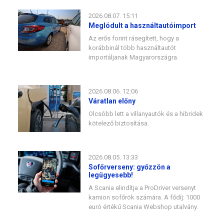
2026.08.07. 15:11
Meglódult a használtautóimport
Az erős forint rásegített, hogy a
korábbinál több használtautót
importáljanak Magyarországra.
2026.08.06. 12:06
Váratlan előny
Olcsóbb lett a villanyautók és a hibridek
kötelező biztosítása.
2026.08.05. 13:33
Sofőrverseny: győzzön a
legügyesebb!
A Scania elindítja a ProDriver versenyt
kamion sofőrök számára. A fődíj: 1000
euró értékű Scania Webshop utalvány.