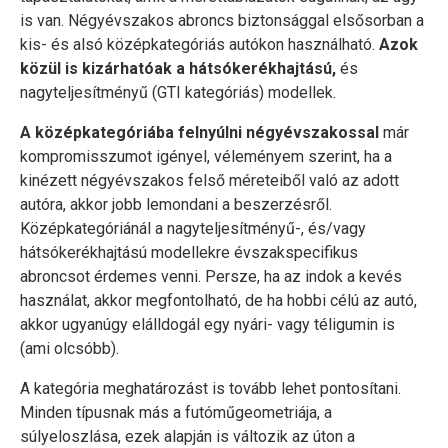
is van. Négyévszakos abroncs biztonsággal elsősorban a
kis- és alsó középkategóriás autókon használható.
Azok
közül is kizárhatóak a hátsókerékhajtású,
és
nagyteljesítményű (GTI kategóriás) modellek.
A középkategóriába felnyúlni négyévszakossal
már
kompromisszumot igényel, véleményem szerint, ha a
kinézett négyévszakos felső méreteiből való az adott
autóra, akkor jobb lemondani a beszerzésről.
Középkategóriánál a nagyteljesítményű-, és/vagy
hátsókerékhajtású modellekre évszakspecifikus
abroncsot érdemes venni. Persze, ha az indok a kevés
használat, akkor megfontolható, de ha hobbi célú az autó,
akkor ugyanúgy elálldogál egy nyári- vagy téligumin is
(ami olcsóbb).
A kategória meghatározást is tovább lehet pontosítani.
Minden típusnak más a futóműgeometriája, a
súlyeloszlása, ezek alapján is változik az úton a