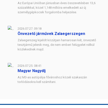
Az Európai Unióban júniusban éves összevetésben 13,6
százalékkal, közel 1,148 millióra emelkedett az új
személygépkocsik forgalomba helyezése.
2026.07.27. 09:18
Önvezető járművek Zalaegerszegen
Zalaegerszeg kijelölt közútjain hamarosan két, önvezető
tesztjármű jelenik meg, de nem emberi felügyelet nélkül
közlekednek majd.
2026.07.25. 08:41
Magyar Nagydíj
Az M3-as autópálya fővároshoz közeli szakaszán
torlódásokra kell számítani.