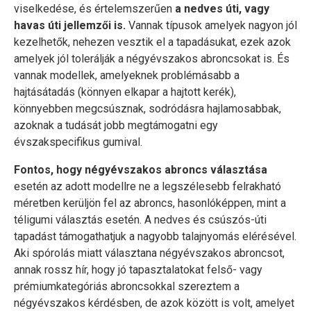
viselkedése, és értelemszerűen
a nedves úti, vagy
havas úti jellemzői is.
Vannak típusok amelyek nagyon jól
kezelhetők, nehezen vesztik el a tapadásukat, ezek azok
amelyek jól tolerálják a négyévszakos abroncsokat is. És
vannak modellek, amelyeknek problémásabb a
hajtásátadás (könnyen elkapar a hajtott kerék),
könnyebben megcsúsznak, sodródásra hajlamosabbak,
azoknak a tudását jobb megtámogatni egy
évszakspecifikus gumival.
Fontos, hogy négyévszakos abroncs választása
esetén az adott modellre ne a legszélesebb felrakható
méretben kerüljön fel az abroncs, hasonlóképpen, mint a
téligumi választás esetén. A nedves és csúszós-úti
tapadást támogathatjuk a nagyobb talajnyomás elérésével.
Aki spórolás miatt választana négyévszakos abroncsot,
annak rossz hír, hogy jó tapasztalatokat felső- vagy
prémiumkategóriás abroncsokkal szereztem a
négyévszakos kérdésben, de azok között is volt, amelyet