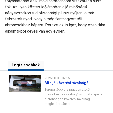
folyamatosan esik, majd harmadnapra visszatér a húsz
fok. Az ilyen köztes időjárásban a jó minőségű
négyévszakos tud biztonsági pluszt nyújtani a már
felszerelt nyári- vagy a még fenthagyott téli
abroncsokhoz képest. Persze az is igaz, hogy ezen ritka
alkalmakból kevés van egy évben.
Legfrissebbek
2026.08.09. 07:15
Mi a jó követési távolság?
Európa több országában a „két
másodperces szabály” szolgál alapul a
biztonságos követési távolság
meghatározására.