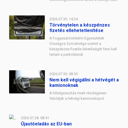
2026.07.30. 14:24
Törvénytelen a készpénzes
fizetés ellehetetlenítése
A Fogyasztóvédelmi Egyesületek
Országos Szövetsége szerint a
készpénzes fizetés lehetőségét fenn kell
tartani a parkolásnál.
2026.07.30. 08:55
Nem kell végigállni a hétvégét a
kamionoknak
A hőségriasztás miatt részlegesen
feloldják a hétvégi kamionstopot.
2026.07.28. 08:41
Újautóeladás az EU-ban