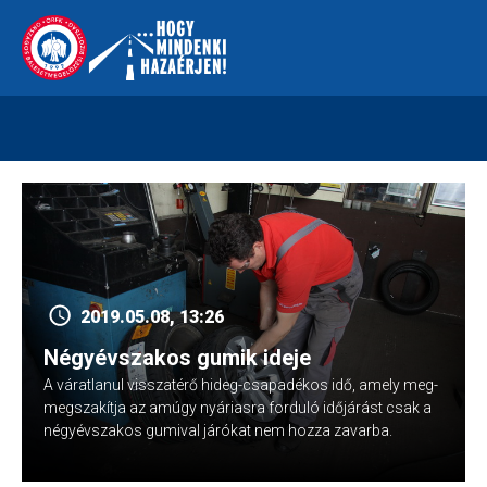
Skip
112
kreszvaltozas.hu
to
content
2019.05.08, 13:26
Négyévszakos gumik ideje
A váratlanul visszatérő hideg-csapadékos idő, amely meg-
megszakítja az amúgy nyáriasra forduló időjárást csak a
négyévszakos gumival járókat nem hozza zavarba.