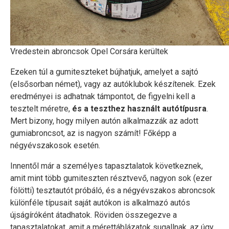
Vredestein abroncsok Opel Corsára kerültek
Ezeken túl a gumiteszteket bújhatjuk, amelyet a sajtó
(elsősorban német), vagy az autóklubok készítenek. Ezek
eredményei is adhatnak támpontot, de figyelni kell a
tesztelt méretre,
és a teszthez használt autótípusra
.
Mert bizony, hogy milyen autón alkalmazzák az adott
gumiabroncsot, az is nagyon számít! Főképp a
négyévszakosok esetén.
Innentől már a személyes tapasztalatok következnek,
amit mint több gumiteszten résztvevő, nagyon sok (ezer
fölötti) tesztautót próbáló, és a négyévszakos abroncsok
különféle típusait saját autókon is alkalmazó autós
újságíróként átadhatok. Röviden összegezve a
tapasztalatokat, amit a mérettáblázatok sugallnak, az úgy