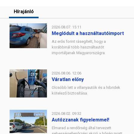
Hírajánló
2026.08.07. 15:11
Meglódult a használtautóimport
Az erős forint rásegített, hogy a
korábbinál több használtautót
importáljanak Magyarországra.
2026.08.06. 12:06
Váratlan előny
Olcsóbb lett a villanyautók és a hibridek
kötelező biztosítása.
2026.08.02. 09:32
Autózzanak figyelemmel!
Elmarad a rendőrség által tervezett
sebességellenőrzési akció a hőség miatt.