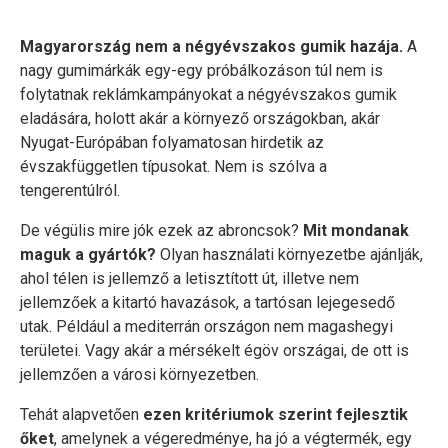
Magyarország nem a négyévszakos gumik hazája.
A
nagy gumimárkák egy-egy próbálkozáson túl nem is
folytatnak reklámkampányokat a négyévszakos gumik
eladására, holott akár a környező országokban, akár
Nyugat-Európában folyamatosan hirdetik az
évszakfüggetlen típusokat. Nem is szólva a
tengerentúlról.
De végülis mire jók ezek az abroncsok?
Mit mondanak
maguk a gyártók?
Olyan használati környezetbe ajánlják,
ahol télen is jellemző a letisztított út, illetve nem
jellemzőek a kitartó havazások, a tartósan lejegesedő
utak. Például a mediterrán országon nem magashegyi
területei. Vagy akár a mérsékelt égöv országai, de ott is
jellemzően a városi környezetben.
Tehát alapvetően
ezen kritériumok szerint fejlesztik
őket
, amelynek a végeredménye, ha jó a végtermék, egy