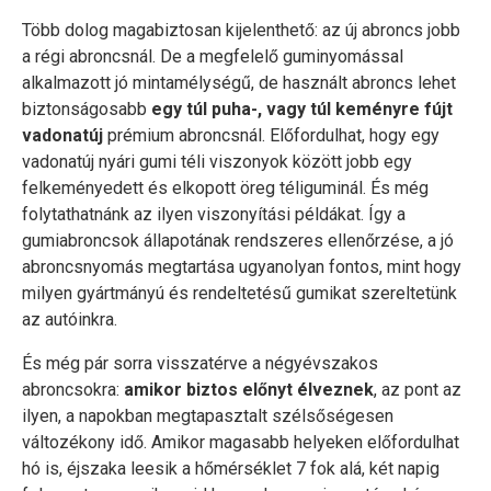
Több dolog magabiztosan kijelenthető: az új abroncs jobb
a régi abroncsnál. De a megfelelő guminyomással
alkalmazott jó mintamélységű, de használt abroncs lehet
biztonságosabb
egy túl puha-, vagy túl keményre fújt
vadonatúj
prémium abroncsnál. Előfordulhat, hogy egy
vadonatúj nyári gumi téli viszonyok között jobb egy
felkeményedett és elkopott öreg téliguminál. És még
folytathatnánk az ilyen viszonyítási példákat. Így a
gumiabroncsok állapotának rendszeres ellenőrzése, a jó
abroncsnyomás megtartása ugyanolyan fontos, mint hogy
milyen gyártmányú és rendeltetésű gumikat szereltetünk
az autóinkra.
És még pár sorra visszatérve a négyévszakos
abroncsokra:
amikor biztos előnyt élveznek
, az pont az
ilyen, a napokban megtapasztalt szélsőségesen
változékony idő. Amikor magasabb helyeken előfordulhat
hó is, éjszaka leesik a hőmérséklet 7 fok alá, két napig