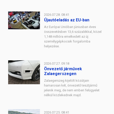
2026.07.28. 08:41
Újautóeladás az EU-ban
Az Európai Unióban júniusban éves
összevetésben 13,6 százalékkal, közel
1,148 millióra emelkedett az új
személygépkocsik forgalomba
helyezése.
2026.07.27. 09:18
Önvezető járművek
Zalaegerszegen
Zalaegerszeg kijelölt közútjain
hamarosan két, önvezető tesztjármű
jelenik meg, de nem emberi felügyelet
nélkül közlekednek majd.
2026.07.25. 08:41