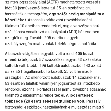
szinten jogszabály által (AETR) meghatározott vezetési
időt 39 járművezető lépte túl, 35-en szabálytalanul
használták a tachográfot,
egy sofőr pedig manipulálta a
készüléket
. Azonnali korlátozást (továbbhaladási
tilalmat) 10 esetben rendeltek el, míg a veszélyes áruk
szállítására vonatkozó szabályokat (ADR) hét esetben
szegték meg. További 205 esetben egyéb
szabályszegés miatt vonták felelősségre a sofőröket.
A buszok világában nagyobb volt a rend.
405 buszt
ellenőriztek,
ezek 57 százaléka magyar, 43 százaléka
külföldi volt. Utóbbi 198 külföldi autóbuszból 143 az EU
és az EGT tagállamaiból érkezett, 55 volt harmadik
országbeli. Az ellenőrzött autóbuszok 14 százalékánál,
63 esetben találtak valamilyen jogsértést az intézkedő
rendőrök, azonnali korlátozást (a jármű továbbhaladásának
tilalmát) 2 alkalommal rendelték el.
A jogsértések
többsége (28 eset) sebességtúllépés volt.
Passzív
biztonsági eszközök használatának elmulasztása miatt 9