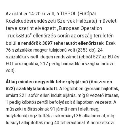
a TISPOL (Európai
Az október 14-20 között,
Közlekedésrendészeti Szervek Hálózata) műveleti
terve szerint elvégzett
„European Operation
Truck&Bus” ellenőrzés során az ország területén
belül
a r
endőrök 3097 teherautót ellenőriztek
. Ezek
76 százaléka magyar tulajdonú volt (2353 db), 24
százaléka viselt idegen rendszámot (ebből 527 az EU és
EGT országokba, 217 pedig harmadik országba tartozó
volt).
Átlag minden negyedik tehergépjármű (összesen
822) szabálytalankodott.
A legtöbben gyorsan hajtottak,
emiatt 221 sofőr ellen indult eljárás, míg 8 vezető ittasan,
1 pedig kábítószertől befolyásolt állapotban vezetett. A
műszaki előírásoknak 91 jármű nem felelt meg,
helytelenül rögzítették a rakományt 36 alkalommal, míg
túlsúlyt állapítottak meg 40 teherautónál. A nemzetközi