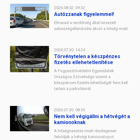
2026.08.02. 09:32
Autózzanak figyelemmel!
Elmarad a rendőrség által tervezett
sebességellenőrzési akció a hőség miatt.
2026.07.30. 14:24
Törvénytelen a készpénzes
fizetés ellehetetlenítése
A Fogyasztóvédelmi Egyesületek
Országos Szövetsége szerint a
készpénzes fizetés lehetőségét fenn kell
tartani a parkolásnál.
2026.07.30. 08:55
Nem kell végigállni a hétvégét a
kamionoknak
A hőségriasztás miatt részlegesen
feloldják a hétvégi kamionstopot.