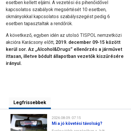
esetben kellett eljárni. A vezetési és pihenőidővel
kapcsolatos szabályok megsértését 10 esetben,
okmányokkal kapcsolatos szabályszegést pedig 6
esetben tapasztaltak a rendőrök.
A következő, egyben idén az utolsó TISPOL nemzetközi
akcióra Karácsony előtt,
2019. december 09-15 között
kerül sor. Az „Alcohol&Drugs” ellenőrzés a járművet
ittasan, illetve bódult állapotban vezetők kiszűrésére
irányul.
Legfrissebbek
2026.08.09. 07:15
Mi a jó követési távolság?
Európa több országában a „két