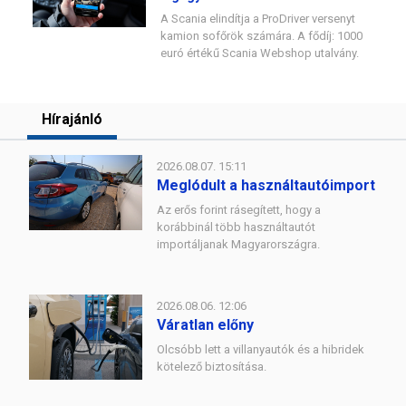
A Scania elindítja a ProDriver versenyt
kamion sofőrök számára. A fődíj: 1000
euró értékű Scania Webshop utalvány.
Hírajánló
2026.08.07. 15:11
Meglódult a használtautóimport
Az erős forint rásegített, hogy a
korábbinál több használtautót
importáljanak Magyarországra.
2026.08.06. 12:06
Váratlan előny
Olcsóbb lett a villanyautók és a hibridek
kötelező biztosítása.