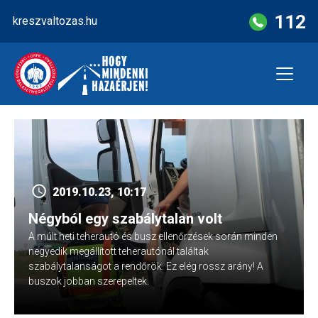
Skip
112
kreszvaltozas.hu
to
content
2019.10.23, 10:17
Négyból egy szabálytalan volt
A múlt heti teherautó és busz ellenőrzések során minden
negyedik megállított teherautónál találtak
szabálytalanságot a rendőrök. Ez elég rossz arány! A
buszok jobban szerepeltek.