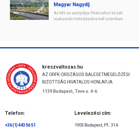
Magyar Nagydíj
Az M3-as autópálya fővároshoz közeli
szakaszán torlódásokra kell számítani.
kreszvaltozas.hu
AZ ORFK-ORSZÁGOS BALESETMEGELŐZÉSI
BIZOTTSÁG HIVATALOS HONLAPJA
1139 Budapest, Teve u. 4-6.
Telefon:
Levelezési cím:
+36 (1) 443 56 51
1903 Budapest, Pf.: 314.