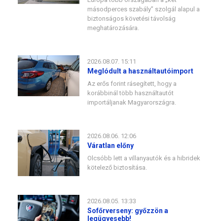
másodperces szabály” szolgál alapul a
biztonságos követési távolság
meghatározására.
2026.08.07. 15:11
Meglódult a használtautóimport
Az erős forint rásegített, hogy a
korábbinál több használtautót
importáljanak Magyarországra.
2026.08.06. 12:06
Váratlan előny
Olcsóbb lett a villanyautók és a hibridek
kötelező biztosítása.
2026.08.05. 13:33
Sofőrverseny: győzzön a
legügyesebb!