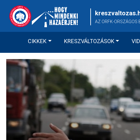
Skip
to
kreszvaltozas.
content
AZ ORFK-ORSZÁGOS 
CIKKEK
KRESZVÁLTOZÁSOK
VI