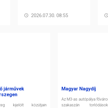
2026.07.30. 08:55
ő járművek
Magyar Nagydíj
rszegen
Az M3-as autópálya főváro
szeg kijelölt közútjain
szakaszán torlódáso