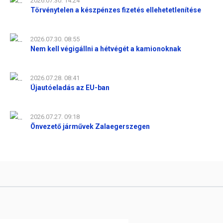
2026.07.30. 14:24
Törvénytelen a készpénzes fizetés ellehetetlenítése
2026.07.30. 08:55
Nem kell végigállni a hétvégét a kamionoknak
2026.07.28. 08:41
Újautóeladás az EU-ban
2026.07.27. 09:18
Önvezető járművek Zalaegerszegen