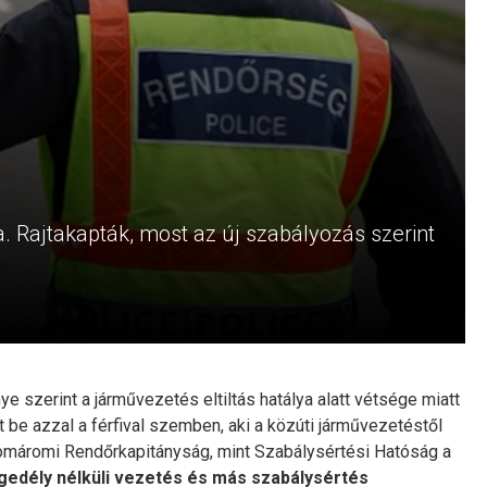
a. Rajtakapták, most az új szabályozás szerint
erint a járművezetés eltiltás hatálya alatt vétsége miatt
 be azzal a férfival szemben, aki a közúti járművezetéstől
 a Komáromi Rendőrkapitányság, mint Szabálysértési Hatóság a
gedély nélküli vezetés és más szabálysértés