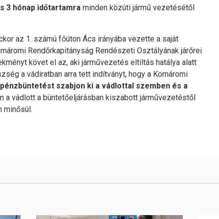
és 3 hónap időtartamra
minden közúti jármű vezetésétől
rckor az 1. számú főúton Ács irányába vezette a saját
omáromi Rendőrkapitányság Rendészeti Osztályának járőrei
ekményt követ el az, aki járművezetés eltiltás hatálya alatt
ség a vádiratban arra tett indítványt, hogy a Komáromi
énzbüntetést szabjon ki a vádlottal szemben és a
 a vádlott a büntetőeljárásban kiszabott járművezetéstől
n minősül.