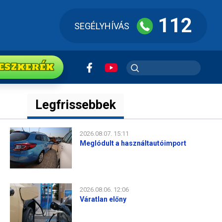
112
SEGÉLYHÍVÁS
ESZkerék
Legfrissebbek
2026.08.07. 15:11
Meglódult a használtautóimport
2026.08.06. 12:06
Váratlan előny