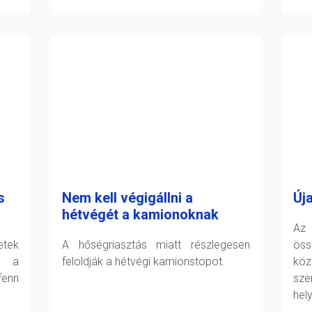
s
Nem kell végigállni a
Új
hétvégét a kamionoknak
Az 
tek
A hőségriasztás miatt részlegesen
öss
t a
feloldják a hétvégi kamionstopot.
köz
fenn
sz
hel