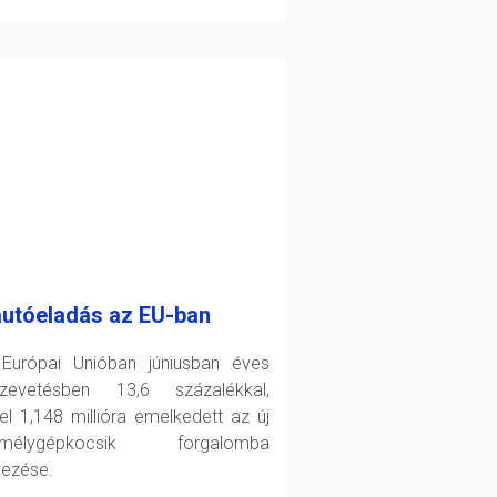
autóeladás az EU-ban
Európai Unióban júniusban éves
zevetésben 13,6 százalékkal,
el 1,148 millióra emelkedett az új
emélygépkocsik forgalomba
yezése.