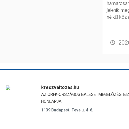
hamarosan
jelenik me
nélkül köz
2026
kreszvaltozas.hu
AZ ORFK-ORSZÁGOS BALESETMEGELŐZÉSI BI
HONLAPJA
1139 Budapest, Teve u. 4-6.