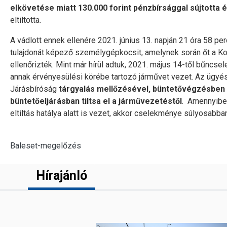
elkövetése miatt 130.000 forint pénzbírsággal sújtotta 
eltiltotta.
A vádlott ennek ellenére 2021. június 13. napján 21 óra 58 pe
tulajdonát képező személygépkocsit, amelynek során őt a K
ellenőrizték. Mint már hírül adtuk, 2021. május 14-től bűncsel
annak érvényesülési körébe tartozó járművet vezet. Az ügyész
Járásbíróság
tárgyalás mellőzésével, büntetővégzésben p
büntetőeljárásban tiltsa el a járművezetéstől
. Amennyiben
eltiltás hatálya alatt is vezet, akkor cselekménye súlyosabba
Baleset-megelőzés
Hírajánló