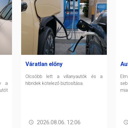
Váratlan előny
Au
Olcsóbb lett a villanyautók és a
Elm
gy a
hibridek kötelező biztosítása.
seb
tót
miat
2026.08.06. 12:06