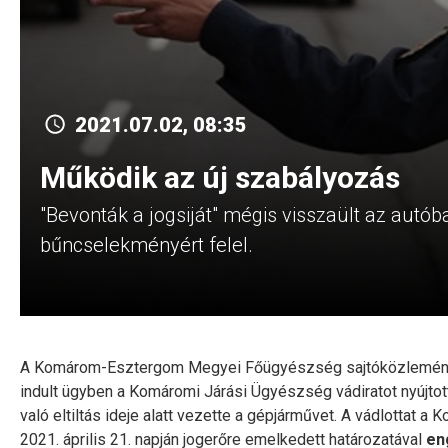
2021.07.02, 08:35
Működik az új szabályozás
"Bevonták a jogsiját" mégis visszaült az autób
bűncselekményért felel.
A Komárom-Esztergom Megyei Főügyészség sajtóközleménye sz
indult ügyben a Komáromi Járási Ügyészség vádiratot nyújtott
való eltiltás ideje alatt vezette a gépjárművet. A vádlottat
2021. április 21. napján jogerőre emelkedett határozatával
en