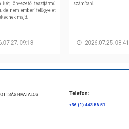
 két, önvezető tesztjármű
számítani.
g, de nem emberi felügyelet
lekednek majd.
.07.27. 09:18
2026.07.25. 08:41
Telefon:
ZOTTSÁG HIVATALOS
+36 (1) 443 56 51