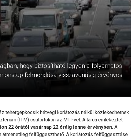
ágban, hogy biztosítható legyen a folyamatos
mionstop felmondása visszavonásig érvényes.
héz tehergépkocsik hétvégi korlátozás nélkül közlekedhetnek
sztérium (ITM) csütörtökön az MTI-vel. A tárca emlékeztet
on 22 órától vasárnap 22 óráig lenne érvényben.
A
n átmenetileg felfüggeszthető. A korlátozás felfüggesztése