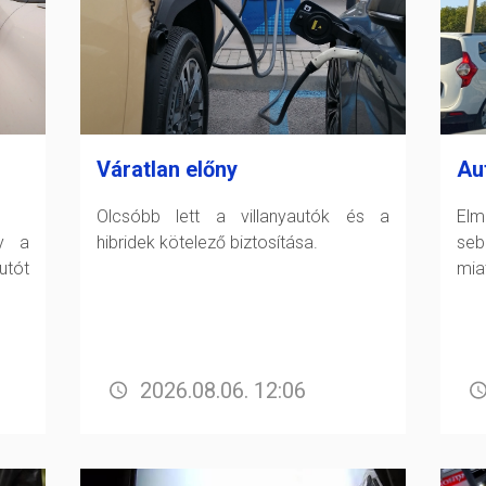
Váratlan előny
Au
Olcsóbb lett a villanyautók és a
Elm
gy a
hibridek kötelező biztosítása.
seb
tót
miat
2026.08.06. 12:06