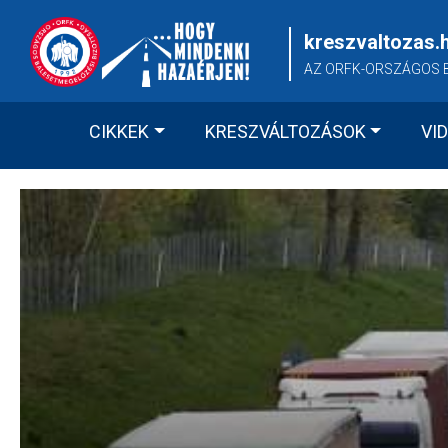
Skip
to
kreszvaltozas.
content
AZ ORFK-ORSZÁGOS 
CIKKEK
KRESZVÁLTOZÁSOK
VI