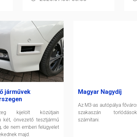
ő járművek
Magyar Nagydíj
rszegen
Az M3-as autópálya főváro
szeg kijelölt közútjain
szakaszán torlódáso
 két, önvezető tesztjármű
számítani.
g, de nem emberi felügyelet
lekednek majd.