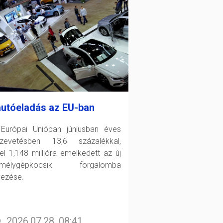
autóeladás az EU-ban
Európai Unióban júniusban éves
zevetésben 13,6 százalékkal,
el 1,148 millióra emelkedett az új
emélygépkocsik forgalomba
yezése.
2026.07.28. 08:41