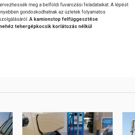
ervezhessék meg a belföldi fuvarozási feladataikat. A lépést
enyebben gondoskodhatnak az üzletek folyamatos
iszolgálásáról.
A kamionstop felfüggesztése
nehéz tehergépkocsik korlátozás nélkül