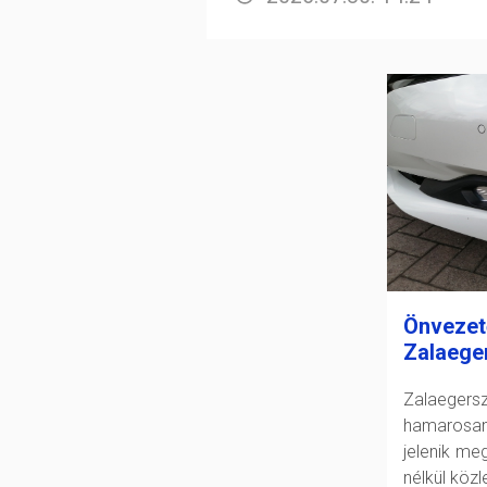
Önvezet
Zalaege
Zalaeger
hamarosan
jelenik me
nélkül köz