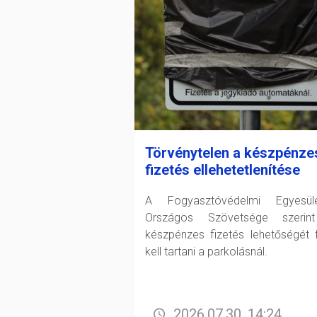
Törvénytelen a készpénze
fizetés ellehetetlenítése
A Fogyasztóvédelmi Egyesüle
Országos Szövetsége szerin
készpénzes fizetés lehetőségét 
kell tartani a parkolásnál.
2026.07.30. 14:24