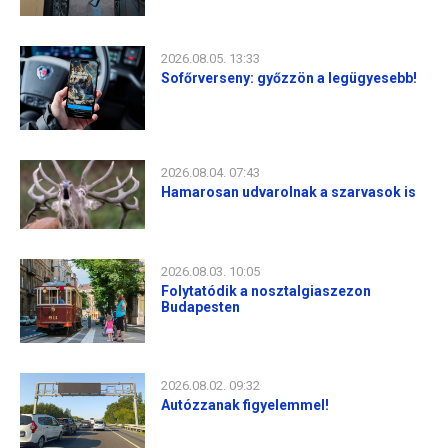
2026.08.05. 13:33
Sofőrverseny: győzzön a legügyesebb!
2026.08.04. 07:43
Hamarosan udvarolnak a szarvasok is
2026.08.03. 10:05
Folytatódik a nosztalgiaszezon
Budapesten
2026.08.02. 09:32
Autózzanak figyelemmel!