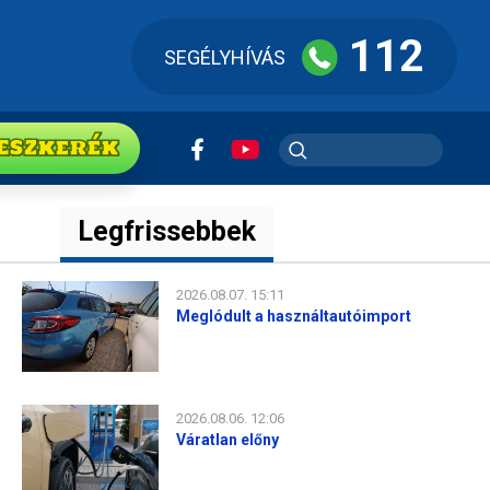
112
SEGÉLYHÍVÁS
ESZkerék
Legfrissebbek
2026.08.07. 15:11
Meglódult a használtautóimport
2026.08.06. 12:06
Váratlan előny