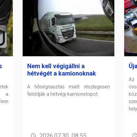
s
Nem kell végigállni a
Új
hétvégét a kamionoknak
Az 
tek
A hőségriasztás miatt részlegesen
öss
t a
feloldják a hétvégi kamionstopot.
köz
fenn
sz
hel
2026.07.30. 08:55