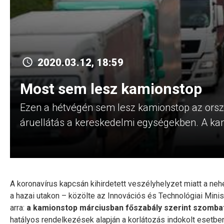
2020.03.12, 18:59
Most sem lesz kamionstop
Ezen a hétvégén sem lesz kamionstop az orsz
áruellátás a kereskedelmi egységekben. A ka
A koronavírus kapcsán kihirdetett veszélyhelyzet miatt a ne
a hazai utakon – közölte az Innovációs és Technológiai Mini
arra:
a kamionstop márciusban főszabály szerint szombat
hatályos rendelkezések alapján a korlátozás indokolt esetbe