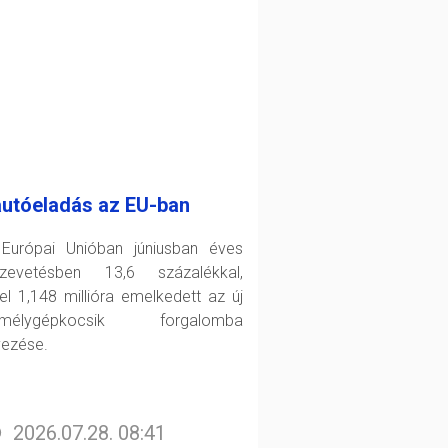
autóeladás az EU-ban
Európai Unióban júniusban éves
zevetésben 13,6 százalékkal,
el 1,148 millióra emelkedett az új
emélygépkocsik forgalomba
yezése.
2026.07.28. 08:41