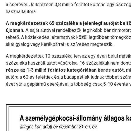
a cserével. Jellemzően 3,8 millió forintot költene egy össze
használtautóra.
A megkérdezettek 65 százaléka a jelenlegi autóját belfö
újonnan.
A saját autóval rendelkezők leginkább benzinmotoros
tehető. A közlekedési alternatívák közül legtöbben tömegköz
akár gyalog vagy kerékpárral is szívesen megteszik.
A megkérdezettek 10 százaléka tervez egy éven belül másik g
százaléka használt autót vásárolna, 16 százalékuk nem döntö
része az 1-3 millió forintos kategóriában keres autót,
míg
autóra a 60 év felettiek és a budapestiek tudnak többet szá
évet vár a gépjármű cseréjével, a többség csak 5-10 évente vál