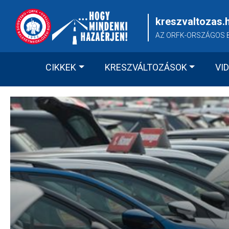
Skip
to
kreszvaltozas.
content
AZ ORFK-ORSZÁGOS 
CIKKEK
KRESZVÁLTOZÁSOK
VI