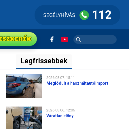
112
SEGÉLYHÍVÁS
ESZkerék
Legfrissebbek
2026.08.07. 15:11
Meglódult a használtautóimport
2026.08.06. 12:06
Váratlan előny