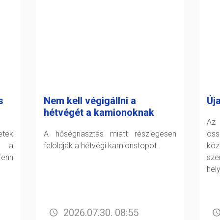
s
Nem kell végigállni a
Új
hétvégét a kamionoknak
Az 
tek
A hőségriasztás miatt részlegesen
öss
t a
feloldják a hétvégi kamionstopot.
köz
fenn
sz
hel
2026.07.30. 08:55