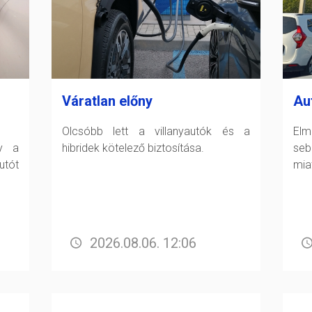
Váratlan előny
Au
Olcsóbb lett a villanyautók és a
Elm
gy a
hibridek kötelező biztosítása.
seb
tót
miat
2026.08.06. 12:06