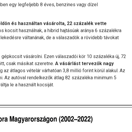
gben egy legfeljebb 8 éves, benzines vagy dízel
ldön és használtan vásárolta, 22 százalék vette
 kocsit használnak, a hibrid hajtásúak aránya 6 százalékra
lekedésre váltanának, de a válaszadók a rövidebb távokat
épkocsit vásárolni. Ezen válaszadói kör 10 százaléka új, 72
tt, csak másikat szeretne.
A vásárlást tervezők nagy
 az átlagos vételár várhatóan 3,8 millió forint körül alakul. Az
nni. Az autóval rendelkezők átlag 82 százaléka minimum 5
tja le a használt kocsiját.