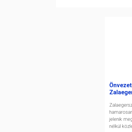
Önvezet
Zalaege
Zalaeger
hamarosan
jelenik me
nélkül köz