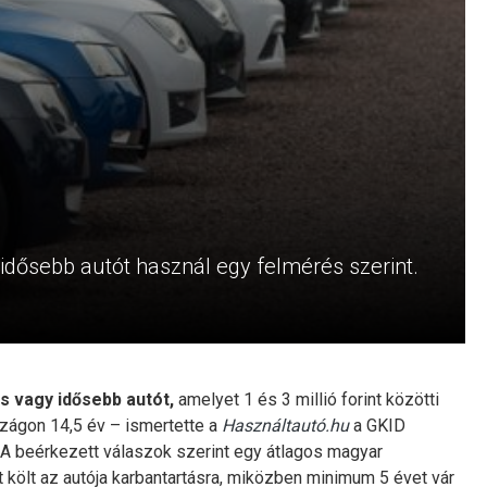
dősebb autót használ egy felmérés szerint.
s vagy idősebb autót,
amelyet 1 és 3 millió forint közötti
zágon 14,5 év – ismertette a
Használtautó.hu
a GKID
 A beérkezett válaszok szerint egy átlagos magyar
 költ az autója karbantartásra, miközben minimum 5 évet vár