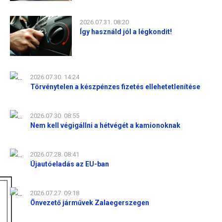
2026.07.31. 08:20
Így használd jól a légkondit!
2026.07.30. 14:24
Törvénytelen a készpénzes fizetés ellehetetlenítése
2026.07.30. 08:55
Nem kell végigállni a hétvégét a kamionoknak
2026.07.28. 08:41
Újautóeladás az EU-ban
2026.07.27. 09:18
Önvezető járművek Zalaegerszegen