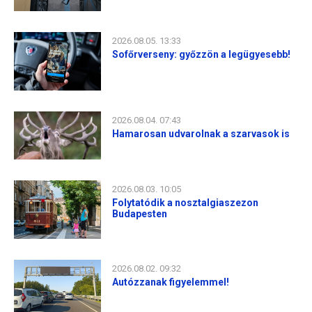
2026.08.05. 13:33
Sofőrverseny: győzzön a legügyesebb!
2026.08.04. 07:43
Hamarosan udvarolnak a szarvasok is
2026.08.03. 10:05
Folytatódik a nosztalgiaszezon
Budapesten
2026.08.02. 09:32
Autózzanak figyelemmel!