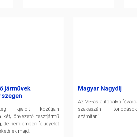
ő járművek
Magyar Nagydíj
rszegen
Az M3-as autópálya főváro
szeg kijelölt közútjain
szakaszán torlódáso
 két, önvezető tesztjármű
számítani.
g, de nem emberi felügyelet
lekednek majd.