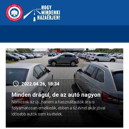
Skip
112
kreszvaltozas.hu
to
content
2022.04.26, 18:34
Minden drágul, de az autó nagyon
Nemcsak az új-, hanem a használtautók ára is
folyamatosan emelkedik, ebben a tíz évnél akár jóval
idősebb autók sem kivételek.