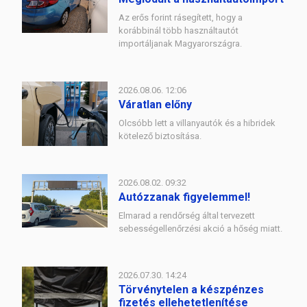
Az erős forint rásegített, hogy a
korábbinál több használtautót
importáljanak Magyarországra.
2026.08.06. 12:06
Váratlan előny
Olcsóbb lett a villanyautók és a hibridek
kötelező biztosítása.
2026.08.02. 09:32
Autózzanak figyelemmel!
Elmarad a rendőrség által tervezett
sebességellenőrzési akció a hőség miatt.
2026.07.30. 14:24
Törvénytelen a készpénzes
fizetés ellehetetlenítése