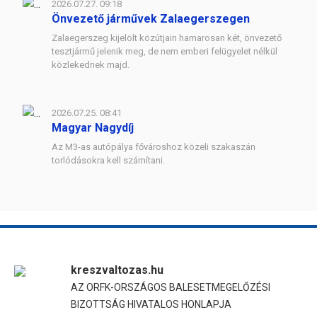
2026.07.27. 09:18
Önvezető járművek Zalaegerszegen
Zalaegerszeg kijelölt közútjain hamarosan két, önvezető
tesztjármű jelenik meg, de nem emberi felügyelet nélkül
közlekednek majd.
2026.07.25. 08:41
Magyar Nagydíj
Az M3-as autópálya fővároshoz közeli szakaszán
torlódásokra kell számítani.
kreszvaltozas.hu
AZ ORFK-ORSZÁGOS BALESETMEGELŐZÉSI
BIZOTTSÁG HIVATALOS HONLAPJA