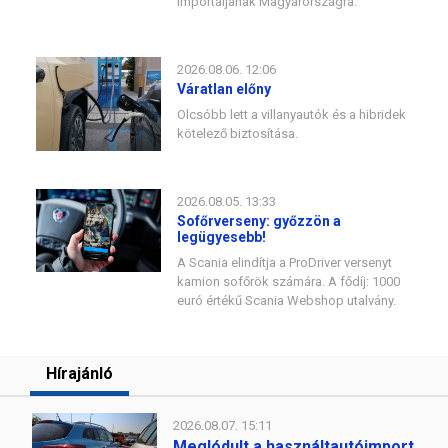
importáljanak Magyarországra.
2026.08.06. 12:06
Váratlan előny
Olcsóbb lett a villanyautók és a hibridek
kötelező biztosítása.
2026.08.05. 13:33
Sofőrverseny: győzzön a
legügyesebb!
A Scania elindítja a ProDriver versenyt
kamion sofőrök számára. A fődíj: 1000
euró értékű Scania Webshop utalvány.
Hírajánló
2026.08.07. 15:11
Meglódult a használtautóimport