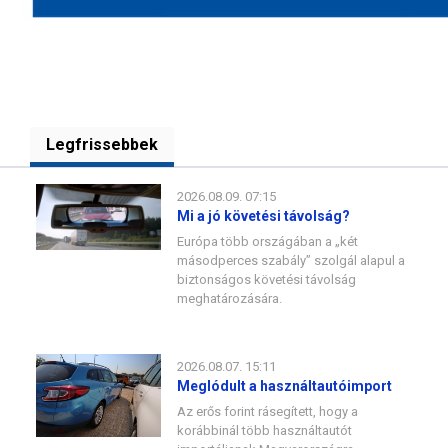
Legfrissebbek
2026.08.09. 07:15
Mi a jó követési távolság?
Európa több országában a „két
másodperces szabály” szolgál alapul a
biztonságos követési távolság
meghatározására.
2026.08.07. 15:11
Meglódult a használtautóimport
Az erős forint rásegített, hogy a
korábbinál több használtautót