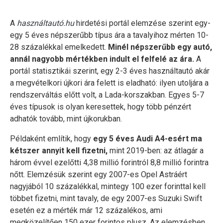
A
használtautó.hu
hirdetési portál elemzése szerint egy-
egy 5 éves népszerűbb típus ára a tavalyihoz mérten 10-
28 százalékkal emelkedett.
Minél népszerűbb egy autó,
annál nagyobb mértékben indult el felfelé az ára.
A
portál statisztikái szerint, egy 2-3 éves használtautó akár
a megvételkori újkori ára felett is eladható: ilyen utoljára a
rendszerváltás előtt volt, a Lada-korszakban. Egyes 5-7
éves típusok is olyan keresettek, hogy több pénzért
adhatók tovább, mint újkorukban.
Példaként említik, hogy
egy 5 éves Audi A4-esért ma
kétszer annyit kell fizetni,
mint 2019-ben: az átlagár a
három évvel ezelőtti 4,38 millió forintról 8,8 millió forintra
nőtt. Elemzésük szerint egy 2007-es Opel Astráért
nagyjából 10 százalékkal, mintegy 100 ezer forinttal kell
többet fizetni, mint tavaly, de egy 2007-es Suzuki Swift
esetén ez a mérték már 12 százalékos, ami
megközelítően 150 ezer forintos plusz. Az elemzésben