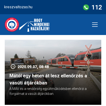
Skip
112
kreszvaltozas.hu
to
content
2020.09.07, 08:48
Mától egy héten át lesz ellenőrzés a
vasúti átjárókban
A MÁV és a rendőrség együttműködésben ellenőrzi a
forgalmat a vasúti átjárókban.