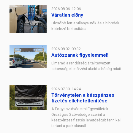
2026.08.06. 12:06
Váratlan előny
Olcsóbb lett a villanyautók és a hibridek
kötelező biztosítása.
2026.08.02. 09:32
Autózzanak figyelemmel!
Elmarad a rendőrség által tervezett
sebességellenőrzési akció a hőség miatt.
2026.07.30. 14:24
Törvénytelen a készpénzes
fizetés ellehetetlenítése
A Fogyasztóvédelmi Egyesületek
Országos Szövetsége szerint a
készpénzes fizetés lehetőségét fenn kell
tartani a parkolásnál.