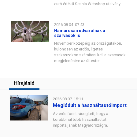
euró értékű Scania Webshop utalvány.
2026.08.04. 07:43
Hamarosan udvarolnak a
szarvasok is
November közepéig az országutakon,
különösen az erdős, ligetes
szakaszokon számítani kell a szarvasok
megjelenésére az úttesten.
Hírajánló
2026.08.07. 15:11
Meglódult a használtautóimport
Az erős forint rásegített, hogy a
korábbinál több használtautót
importáljanak Magyarországra.