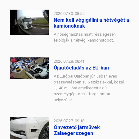
2026.07.30. 08:55
Nem kell végigállni a hétvégét a
kamionoknak
A hőségriasztás miatt részlegesen
feloldják a hétvégi kamionstopot.
2026.07.28. 08:41
Újautóeladás az EU-ban
Az Európai Unióban júniusban éves
összevetésben 13,6 százalékkal, közel
1,148 millióra emelkedett az új
személygépkocsik forgalomba
helyezése.
2026.07.27. 09:18
Önvezető járművek
Zalaegerszegen