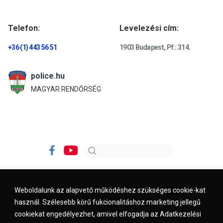
Telefon:
Levelezési cím:
+36 (1) 443 56 51
1903 Budapest, Pf.: 314.
police.hu
MAGYAR RENDŐRSÉG
Weboldalunk az alapvető működéshez szükséges cookie-kat
használ. Szélesebb körű fukcionalitáshoz marketing jellegű
Impresszum
Kapcsolat
Jogi nyilatkozat
cookiekat engedélyezhet, amivel elfogadja az Adatkezelési