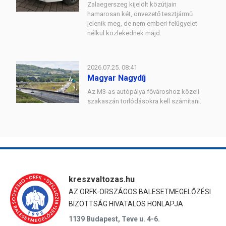
Zalaegerszeg kijelölt közútjain
hamarosan két, önvezető tesztjármű
jelenik meg, de nem emberi felügyelet
nélkül közlekednek majd.
2026.07.25. 08:41
Magyar Nagydíj
Az M3-as autópálya fővároshoz közeli
szakaszán torlódásokra kell számítani.
kreszvaltozas.hu
AZ ORFK-ORSZÁGOS BALESETMEGELŐZÉSI
BIZOTTSÁG HIVATALOS HONLAPJA
1139 Budapest, Teve u. 4-6.