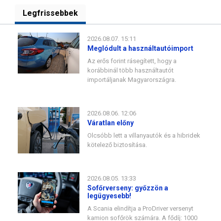
Legfrissebbek
2026.08.07. 15:11
Meglódult a használtautóimport
Az erős forint rásegített, hogy a
korábbinál több használtautót
importáljanak Magyarországra.
2026.08.06. 12:06
Váratlan előny
Olcsóbb lett a villanyautók és a hibridek
kötelező biztosítása.
2026.08.05. 13:33
Sofőrverseny: győzzön a
legügyesebb!
A Scania elindítja a ProDriver versenyt
kamion sofőrök számára. A fődíj: 1000