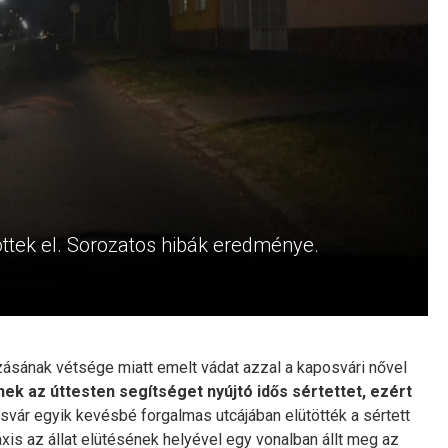
öttek el. Sorozatos hibák eredménye.
ásának vétsége miatt emelt vádat azzal a kaposvári nővel
ek az úttesten segítséget nyújtó idős sértettet, ezért
osvár egyik kevésbé forgalmas utcájában elütötték a sértett
 taxis az állat elütésének helyével egy vonalban állt meg az