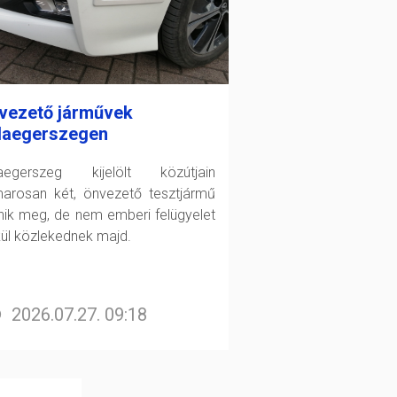
vezető járművek
laegerszegen
aegerszeg kijelölt közútjain
arosan két, önvezető tesztjármű
enik meg, de nem emberi felügyelet
kül közlekednek majd.
2026.07.27. 09:18