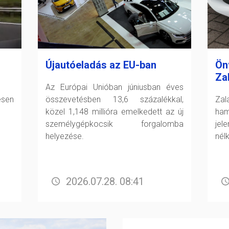
Újautóeladás az EU-ban
Ön
Za
Az Európai Unióban júniusban éves
esen
összevetésben 13,6 százalékkal,
Zal
közel 1,148 millióra emelkedett az új
ham
személygépkocsik forgalomba
jel
helyezése.
nél
2026.07.28. 08:41