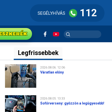
112
SEGÉLYHÍVÁS
ESZkerék
Legfrissebbek
2026.08.06. 12:06
Váratlan előny
2026.08.05. 13:33
Sofőrverseny: győzzön a legügyesebb!