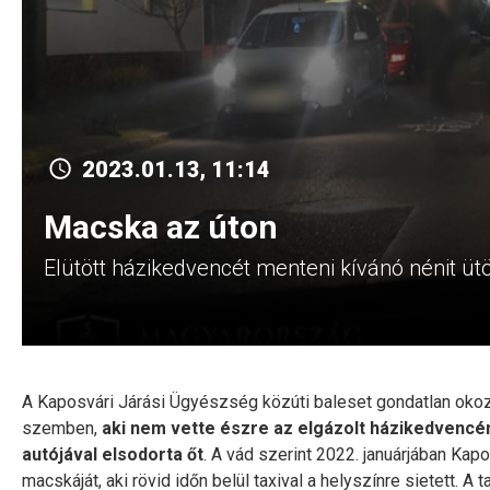
2023.01.13, 11:14
Macska az úton
Elütött házikedvencét menteni kívánó nénit üt
A Kaposvári Járási Ügyészség közúti baleset gondatlan okoz
szemben,
aki nem vette észre az elgázolt házikedvencén
autójával elsodorta őt
. A vád szerint 2022. januárjában Kap
macskáját, aki rövid időn belül taxival a helyszínre sietett. A