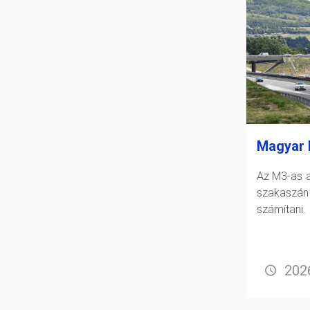
Magyar 
Az M3-as a
szakasz
számítani.
2026