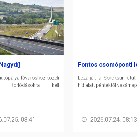
Nagydíj
Fontos csomóponti l
utópálya fővároshoz közeli
Lezárják a Soroksári utat
án torlódásokra kell
híd alatt péntektől vasárnap
.07.25. 08:41
2026.07.24. 08:13