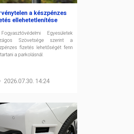
rvénytelen a készpénzes
etés ellehetetlenítése
ogyasztóvédelmi Egyesületek
szágos Szövetsége szerint a
zpénzes fizetés lehetőségét fenn
 tartani a parkolásnál.
2026.07.30. 14:24