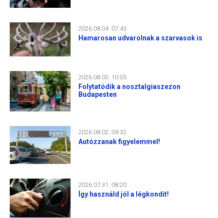
2026.08.04. 07:43
Hamarosan udvarolnak a szarvasok is
2026.08.03. 10:05
Folytatódik a nosztalgiaszezon
Budapesten
2026.08.02. 09:32
Autózzanak figyelemmel!
2026.07.31. 08:20
Így használd jól a légkondit!