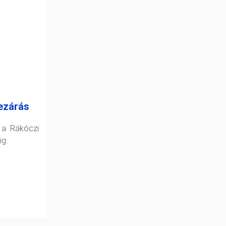
ezárás
 a Rákóczi
ig.