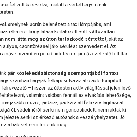
ása fel volt kapcsolva, mialatt a sértett egy másik
testen.
val, amelynek során belenézett a taxi lámpájába, ami
nnak ellenére, hogy látása korlátozott volt,
változatlan
an nem látta meg az úton tartózkodó sértettet,
akit az
n súlyos, csonttöréssel járó sérülést szenvedett el. Az
n a nővel szemben pénzbüntetés és járművezetéstől eltiltás
nénk
pár közlekedésbiztonság szempontjából fontos
 nagy számban hagyják felkapcsolva az álló autó tompított
félrevezető – hiszen az úttesten aktív világítással jelen lévő
feltételezni, valamint valóban fennáll az elvakítás lehetősége,
magasabb részre, járdára-, padkára áll félre a világítással
tóságáról, védelméről senki nem gondoskodott, nem raktak ki
m jelezte senki az érkező autósnak a veszélyhelyzetet. Jó
án ez a baleset sem történik meg.
színi szemle során.