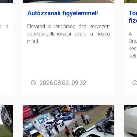
Autózzanak figyelemmel!
Tö
fiz
és a
Elmarad a rendőrség által tervezett
sebességellenőrzési akció a hőség
A F
miatt.
Or
kés
kell
2026.08.02. 09:32