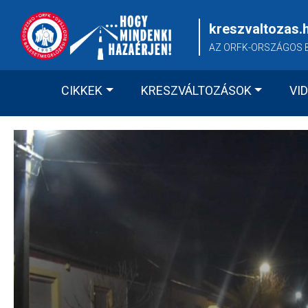
Skip
to
kreszvaltozas.
content
AZ ORFK-ORSZÁGOS 
CIKKEK
KRESZVÁLTOZÁSOK
VI