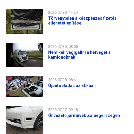
2026.07.30. 14:24
Törvénytelen a készpénzes fizetés
ellehetetlenítése
2026.07.30. 08:55
Nem kell végigállni a hétvégét a
kamionoknak
2026.07.28. 08:41
Újautóeladás az EU-ban
2026.07.27. 09:18
Önvezető járművek Zalaegerszegen