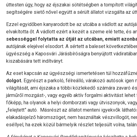
úttesten úgy, hogy az éjszakai sötétségben a tompított világít
segítségére siető nővel együtt a sérült állatot vizsgálta az út
Ezzel egyidőben kanyarodott be az utcába a vádlott az autójá
elvakította őt. A vádlott ezért a kezét a szeme elé tette, és a
sebességgel folytatta az útját az utcában, emiatt azonb
autójának elejével elsodort. A sértett a baleset következtébe
ügyészség a Kaposvári Járásbíróságra benyújtott vádiratába
kiszabására tett indítványt.
Az eset kapcsán az ügyészségi ismertetésen túl hozzáfűz
dolgot.
Egyrészt a parkoló, félreálló, várakozó autósok igen
világítását, ami éjszaka a többi közlekedő számára zavaró és 
járműről mozgást-, vagy egyéb aktív forgalmi aktivitást lehet 
főképp, ha olyanok a helyi domborzati vagy útviszonyok, vagy 
„felejtett” autó. Másrészt az állatot menteni igyekvők látha
elakadásjelző háromszöget, nem használtak vészvillogót, ne
eséllyel, ha ezek közül bármelyik részlet teljesült volna, tal
A fényképet a Kaposvári Rendőrkapitányság készítette a hely