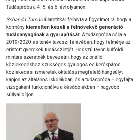
Tudáspróba a 4., 5. és 6. évfolyamon.
Schanda Tamás
államtitkár felhívta a figyelmet rá, hogy a
kormány
kiemelten kezeli a felnövekvő generáció
tudásanyagának a gyarapítását
. A tudáspróba célja a
2019/2020-as tanév tavaszi félévében, hogy felmérje az
érintett gyerekek tudásszintjét. Hosszú távon külföldi
mintára szeretnék bevezetni, hogy az önálló
közlekedéshez szükséges gyalogos és kerékpáros
közlekedési ismeretek oktatása megfelelő hangsúlyt
kapjon az általános iskolákban, és a tudáspróba – egyfajta
vizsgaként funkcionálva a későbbiekben – nagyobb
súllyal bírjon.