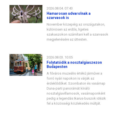
2026.08.04. 07:43
Hamarosan udvarolnak a
szarvasok is
November közepéig az országutakon,
különösen az erdős, ligetes
szakaszokon számítani kell a szarvasok
megjelenésére az úttesten.
2026.08.03. 10:05
Folytatódik a nosztalgiaszezon
Budapesten
A főváros muzeális értékű járművei a
forró nyári napokon is várják az
érdeklődőket. Szombaton és vasárnap
Duna-parti panorámát kínáló
nosztalgiavillamosok, vasárnaponként
pedig a legendás Ikarus-buszok idézik
fel a közösségi közlekedés múltját.