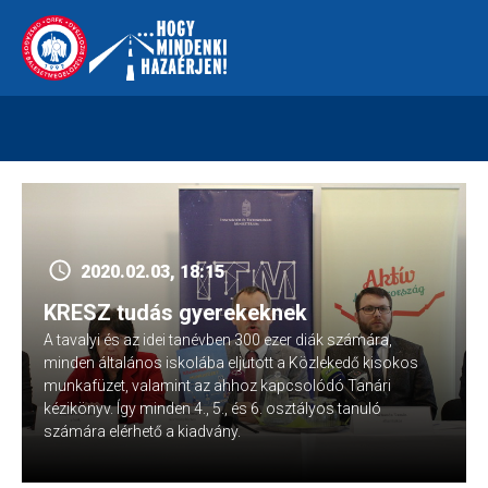
Skip
112
kreszvaltozas.hu
to
content
2020.02.03, 18:15
KRESZ tudás gyerekeknek
A tavalyi és az idei tanévben 300 ezer diák számára,
minden általános iskolába eljutott a Közlekedő kisokos
munkafüzet, valamint az ahhoz kapcsolódó Tanári
kézikönyv. Így minden 4., 5., és 6. osztályos tanuló
számára elérhető a kiadvány.