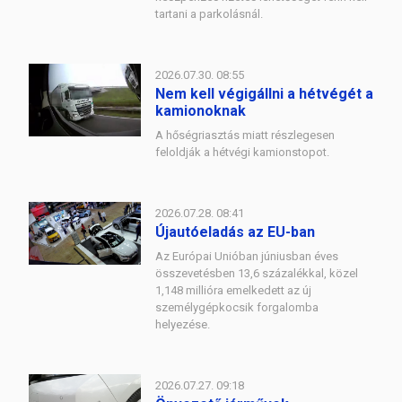
tartani a parkolásnál.
2026.07.30. 08:55
Nem kell végigállni a hétvégét a
kamionoknak
A hőségriasztás miatt részlegesen
feloldják a hétvégi kamionstopot.
2026.07.28. 08:41
Újautóeladás az EU-ban
Az Európai Unióban júniusban éves
összevetésben 13,6 százalékkal, közel
1,148 millióra emelkedett az új
személygépkocsik forgalomba
helyezése.
2026.07.27. 09:18