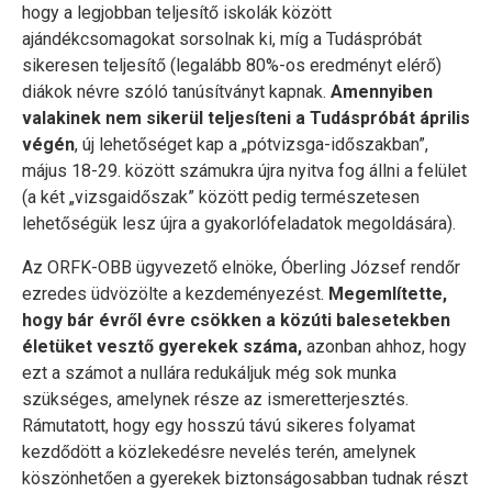
hogy a legjobban teljesítő iskolák között
ajándékcsomagokat sorsolnak ki, míg a Tudáspróbát
sikeresen teljesítő (legalább 80%-os eredményt elérő)
diákok névre szóló tanúsítványt kapnak.
Amennyiben
valakinek nem sikerül teljesíteni a Tudáspróbát április
végén
, új lehetőséget kap a „pótvizsga-időszakban”,
május 18-29. között számukra újra nyitva fog állni a felület
(a két „vizsgaidőszak” között pedig természetesen
lehetőségük lesz újra a gyakorlófeladatok megoldására).
Az ORFK-OBB ügyvezető elnöke, Óberling József rendőr
ezredes üdvözölte a kezdeményezést.
Megemlítette,
hogy bár évről évre csökken a közúti balesetekben
életüket vesztő gyerekek száma,
azonban ahhoz, hogy
ezt a számot a nullára redukáljuk még sok munka
szükséges, amelynek része az ismeretterjesztés.
Rámutatott, hogy egy hosszú távú sikeres folyamat
kezdődött a közlekedésre nevelés terén, amelynek
köszönhetően a gyerekek biztonságosabban tudnak részt