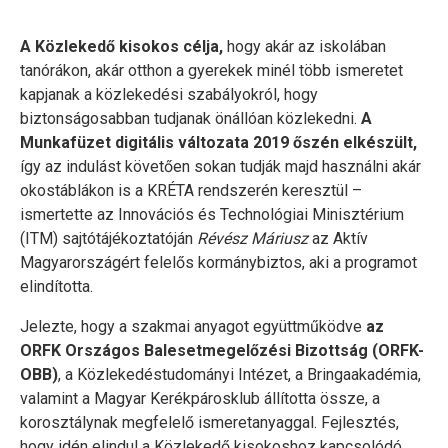
A Közlekedő kisokos célja,
hogy akár az iskolában
tanórákon, akár otthon a gyerekek minél több ismeretet
kapjanak a közlekedési szabályokról, hogy
biztonságosabban tudjanak önállóan közlekedni.
A
Munkafüzet digitális változata 2019 őszén elkészült,
így az indulást követően sokan tudják majd használni akár
okostáblákon is a KRÉTA rendszerén keresztül –
ismertette az Innovációs és Technológiai Minisztérium
(ITM) sajtótájékoztatóján
Révész Máriusz
az Aktív
Magyarországért felelős kormánybiztos, aki a programot
elindította.
Jelezte, hogy a szakmai anyagot együttműködve
az
ORFK Országos Balesetmegelőzési Bizottság (ORFK-
OBB)
, a Közlekedéstudományi Intézet, a Bringaakadémia,
valamint a Magyar Kerékpárosklub állította össze, a
korosztálynak megfelelő ismeretanyaggal. Fejlesztés,
hogy idén elindul a Közlekedő kisokoshoz kapcsolódó