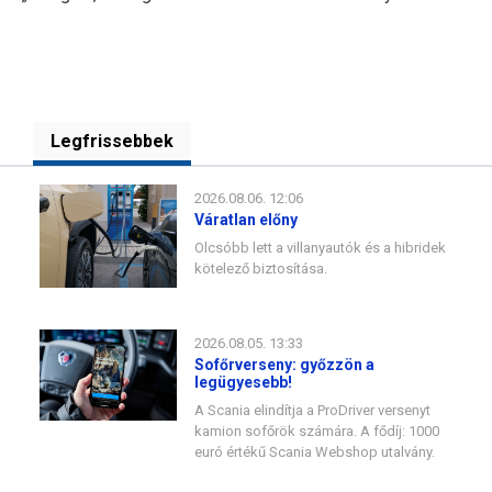
Legfrissebbek
2026.08.06. 12:06
Váratlan előny
Olcsóbb lett a villanyautók és a hibridek
kötelező biztosítása.
2026.08.05. 13:33
Sofőrverseny: győzzön a
legügyesebb!
A Scania elindítja a ProDriver versenyt
kamion sofőrök számára. A fődíj: 1000
euró értékű Scania Webshop utalvány.