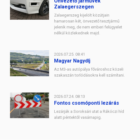
Önvezető járművek
Zalaegerszegen
Zalaegerszeg kijelölt közútjain
hamarosan két, önvezető tesztjármű
jelenik meg, de nem emberi felügyelet
nélkül közlekednek majd.
2026.07.25. 08:41
Magyar Nagydíj
Az M3-as autópálya fővároshoz közeli
szakaszán torlódásokra kell számítani.
2026.07.24. 08:13
Fontos csomóponti lezárás
Lezárják a Soroksári utat a Rákóczi híd
alatt péntektől vasárnapig.