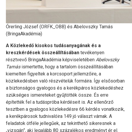
Órerling József (ORFK_OBB) és Abelovszky Tamás
(BringaAkadémia)
A Közlekedő kisokos tudásanyagának és a
kreszkérdések összeállításában
tevékenyen
résztvevő BringaAkadémia képviseletében
Abelovszky
Tamás
ismertette, hogy a tartalom összeállításában
kiemelten figyeltek a korcsoport jellemzőire, a
közlekedésben való részvételük formáira. Így elsősorban
a biztonságos gyalogos és a kerékpáros közlekedéshez
szükséges ismereteket gyűjtötték össze. És erre
építették fel a tudáspróba kérdéseit is. Az ellenőrző
tesztben a gyalogos közlekedésre 66 kérdés vonatkozik,
a kerékpárosok tudnivalóira 149 jó választ várnak. A
feladatok ötféle jellegűek, az tekinthető sikeresnek a
„vizsgán”, aki legalább 80 százalékos eredményt ér el.