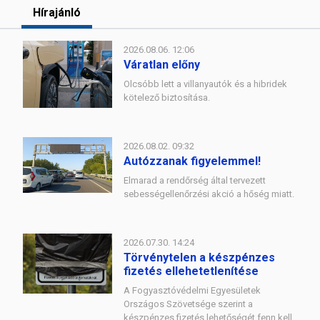
Hírajánló
2026.08.06. 12:06
Váratlan előny
Olcsóbb lett a villanyautók és a hibridek
kötelező biztosítása.
2026.08.02. 09:32
Autózzanak figyelemmel!
Elmarad a rendőrség által tervezett
sebességellenőrzési akció a hőség miatt.
2026.07.30. 14:24
Törvénytelen a készpénzes
fizetés ellehetetlenítése
A Fogyasztóvédelmi Egyesületek
Országos Szövetsége szerint a
készpénzes fizetés lehetőségét fenn kell