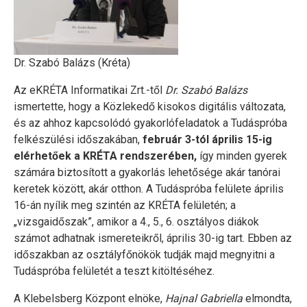
Dr. Szabó Balázs (Kréta)
Az eKRÉTA Informatikai Zrt.-től
Dr. Szabó Balázs
ismertette, hogy a Közlekedő kisokos digitális változata,
és az ahhoz kapcsolódó gyakorlófeladatok a Tudáspróba
felkészülési időszakában,
február 3-tól április 15-ig
elérhetőek a KRÉTA rendszerében,
így minden gyerek
számára biztosított a gyakorlás lehetősége akár tanórai
keretek között, akár otthon. A Tudáspróba felülete április
16-án nyílik meg szintén az KRÉTA felületén; a
„vizsgaidőszak”, amikor a 4., 5., 6. osztályos diákok
számot adhatnak ismereteikről, április 30-ig tart. Ebben az
időszakban az osztályfőnökök tudják majd megnyitni a
Tudáspróba felületét a teszt kitöltéséhez.
A Klebelsberg Központ elnöke,
Hajnal Gabriella
elmondta,