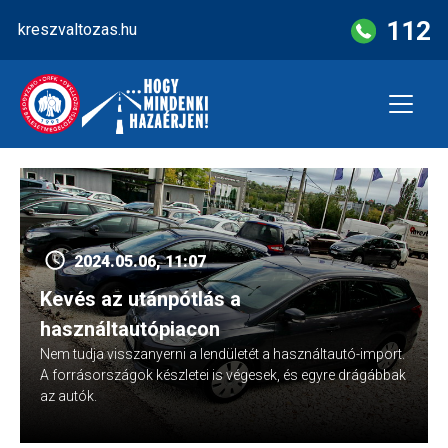
Skip
112
kreszvaltozas.hu
to
content
2024.05.06, 11:07
Kevés az utánpótlás a
használtautópiacon
Nem tudja visszanyerni a lendületét a használtautó-import.
A forrásországok készletei is végesek, és egyre drágábbak
az autók.