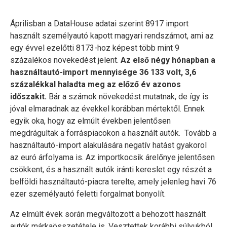
Áprilisban a DataHouse adatai szerint 8917 import
használt személyautó kapott magyari rendszámot, ami az
egy évvel ezelőtti 8173-hoz képest több mint 9
százalékos növekedést jelent.
Az első négy hónapban a
használtautó-import mennyisége 36 133 volt, 3,6
százalékkal haladta meg az előző év azonos
időszakit.
Bár a számok növekedést mutatnak, de így is
jóval elmaradnak az évekkel korábban mértektől. Ennek
egyik oka, hogy az elmúlt években jelentősen
megdrágultak a forráspiacokon a használt autók. Tovább a
használtautó-import alakulására negatív hatást gyakorol
az euró árfolyama is. Az importkocsik árelőnye jelentősen
csökkent, és a használt autók iránti kereslet egy részét a
belföldi használtautó-piacra terelte, amely jelenleg havi 76
ezer személyautó feletti forgalmat bonyolít.
Az elmúlt évek során megváltozott a behozott használt
autók márkaösszetétele is. Vesztettek korábbi súlyukból