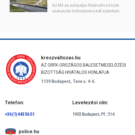
Az M3-as autópálya fővároshoz közeli
szakaszán torlódásokra kell számítani.
kreszvaltozas.hu
AZ ORFK-ORSZÁGOS BALESETMEGELŐZÉSI
BIZOTTSÁG HIVATALOS HONLAPJA
1139 Budapest, Teve u. 4-6.
Telefon:
Levelezési cím:
+36 (1) 443 56 51
1903 Budapest, Pf.: 314.
police.hu