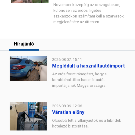
November közepéig az országutakon,
különösen az erdős, ligetes
szakaszokon számítani kell a szarvasok
megjelenésére az úttesten.
Hírajánló
2026.08.07. 15:11
Meglódult a használtautóimport
Az erős forint rásegített, hogy a
korábbinál több használtautót
importáljanak Magyarországra.
2026.08.06. 12:06
Váratlan előny
Olcsóbb lett a villanyautók és a hibridek
kötelező biztosítása.