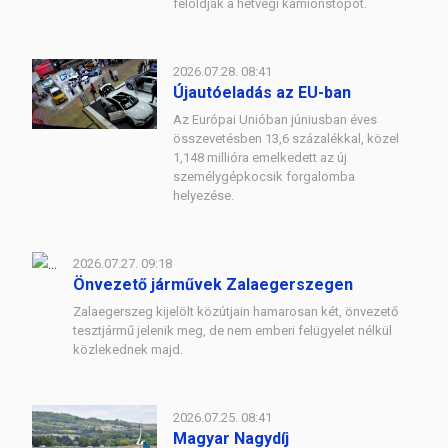
feloldják a hétvégi kamionstopot.
2026.07.28. 08:41
Újautóeladás az EU-ban
Az Európai Unióban júniusban éves
összevetésben 13,6 százalékkal, közel
1,148 millióra emelkedett az új
személygépkocsik forgalomba
helyezése.
2026.07.27. 09:18
Önvezető járművek Zalaegerszegen
Zalaegerszeg kijelölt közútjain hamarosan két, önvezető
tesztjármű jelenik meg, de nem emberi felügyelet nélkül
közlekednek majd.
2026.07.25. 08:41
Magyar Nagydíj