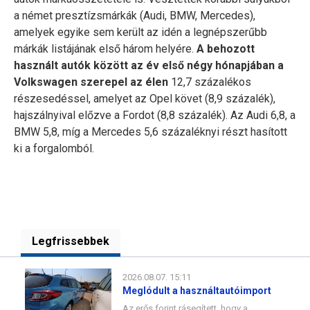
a német presztízsmárkák (Audi, BMW, Mercedes),
amelyek egyike sem került az idén a legnépszerűbb
márkák listájának első három helyére.
A behozott
használt autók között az év első négy hónapjában a
Volkswagen szerepel az élen
12,7 százalékos
részesedéssel, amelyet az Opel követ (8,9 százalék),
hajszálnyival előzve a Fordot (8,8 százalék). Az Audi 6,8, a
BMW 5,8, míg a Mercedes 5,6 százaléknyi részt hasított
ki a forgalomból.
Legfrissebbek
2026.08.07. 15:11
Meglódult a használtautóimport
Az erős forint rásegített, hogy a