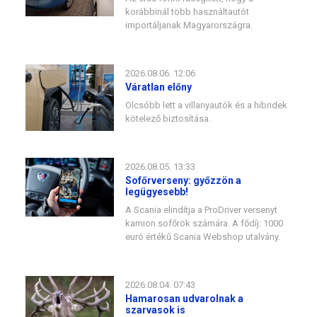
korábbinál több használtautót
importáljanak Magyarországra.
2026.08.06. 12:06
Váratlan előny
Olcsóbb lett a villanyautók és a hibridek
kötelező biztosítása.
2026.08.05. 13:33
Sofőrverseny: győzzön a
legügyesebb!
A Scania elindítja a ProDriver versenyt
kamion sofőrök számára. A fődíj: 1000
euró értékű Scania Webshop utalvány.
2026.08.04. 07:43
Hamarosan udvarolnak a
szarvasok is