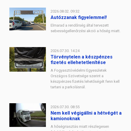
2026.08.02. 09:32
Autózzanak figyelemmel!
Elmarad a rendőrség által tervezett
sebességellenőrzési akció a hőség miatt.
2026.07.30. 14:24
Törvénytelen a készpénzes
fizetés ellehetetlenítése
A Fogyasztóvédelmi Egyesületek
Országos Szövetsége szerint a
készpénzes fizetés lehetőségét fenn kell
tartani a parkolásnál.
2026.07.30. 08:55
Nem kell végigállni a hétvégét a
kamionoknak
A hőségriasztás miatt részlegesen