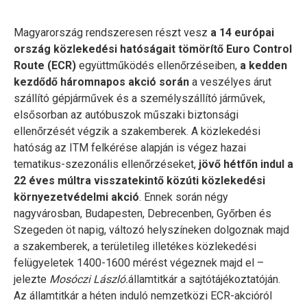
Magyarország rendszeresen részt vesz
a 14 európai
ország közlekedési hatóságait tömörítő Euro Control
Route (ECR)
együttműködés ellenőrzéseiben,
a kedden
kezdődő háromnapos akció során
a veszélyes árut
szállító gépjárművek és a személyszállító járművek,
elsősorban az autóbuszok műszaki biztonsági
ellenőrzését végzik a szakemberek. A közlekedési
hatóság az ITM felkérése alapján is végez hazai
tematikus-szezonális ellenőrzéseket,
jövő hétfőn indul a
22 éves múltra visszatekintő közúti közlekedési
környezetvédelmi akció
. Ennek során négy
nagyvárosban, Budapesten, Debrecenben, Győrben és
Szegeden öt napig, változó helyszíneken dolgoznak majd
a szakemberek, a területileg illetékes közlekedési
felügyeletek 1400-1600 mérést végeznek majd el –
jelezte
Mosóczi László.
államtitkár a sajtótájékoztatóján.
Az államtitkár a héten induló nemzetközi ECR-akcióról