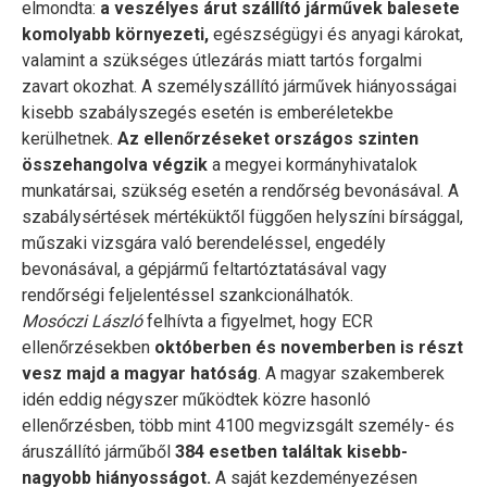
elmondta:
a veszélyes árut szállító járművek balesete
komolyabb környezeti,
egészségügyi és anyagi károkat,
valamint a szükséges útlezárás miatt tartós forgalmi
zavart okozhat. A személyszállító járművek hiányosságai
kisebb szabályszegés esetén is emberéletekbe
kerülhetnek.
Az ellenőrzéseket országos szinten
összehangolva végzik
a megyei kormányhivatalok
munkatársai, szükség esetén a rendőrség bevonásával. A
szabálysértések mértéküktől függően helyszíni bírsággal,
műszaki vizsgára való berendeléssel, engedély
bevonásával, a gépjármű feltartóztatásával vagy
rendőrségi feljelentéssel szankcionálhatók.
Mosóczi László
felhívta a figyelmet, hogy ECR
ellenőrzésekben
októberben és novemberben is részt
vesz majd a magyar hatóság
. A magyar szakemberek
idén eddig négyszer működtek közre hasonló
ellenőrzésben, több mint 4100 megvizsgált személy- és
áruszállító járműből
384 esetben találtak kisebb-
nagyobb hiányosságot.
A saját kezdeményezésen