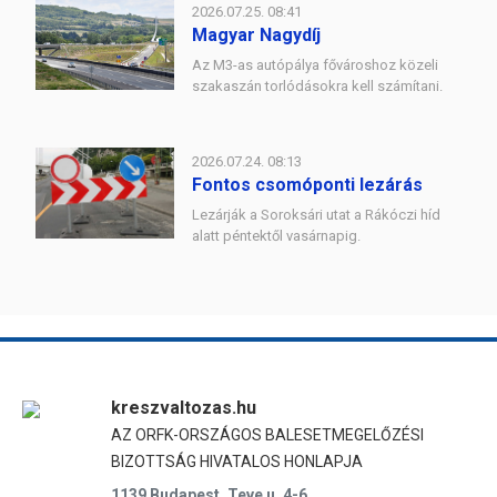
2026.07.25. 08:41
Magyar Nagydíj
Az M3-as autópálya fővároshoz közeli
szakaszán torlódásokra kell számítani.
2026.07.24. 08:13
Fontos csomóponti lezárás
Lezárják a Soroksári utat a Rákóczi híd
alatt péntektől vasárnapig.
kreszvaltozas.hu
AZ ORFK-ORSZÁGOS BALESETMEGELŐZÉSI
BIZOTTSÁG HIVATALOS HONLAPJA
1139 Budapest, Teve u. 4-6.