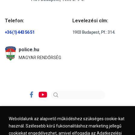
Telefon:
Levelezési cím:
+36 (1) 443 56 51
1903 Budapest, Pf.: 314.
police.hu
MAGYAR RENDŐRSÉG
Weboldalunk az alapvető működéshez szükséges cookie-kat
használ. Szélesebb körű fukcionalitáshoz marketing jellegű
Impresszum
Kapcsolat
Jogi nyilatkozat
cookiekat engedélyezhet, amivel elfogadja az Adatkezelési