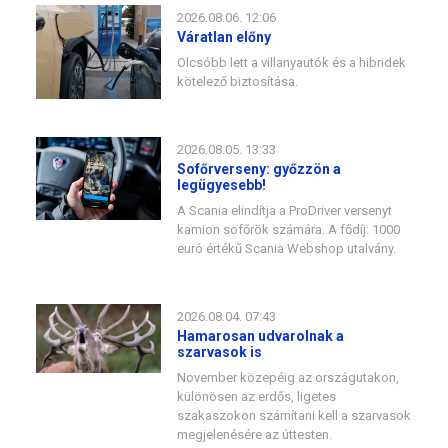
2026.08.06. 12:06
Váratlan előny
Olcsóbb lett a villanyautók és a hibridek
kötelező biztosítása.
2026.08.05. 13:33
Sofőrverseny: győzzön a
legügyesebb!
A Scania elindítja a ProDriver versenyt
kamion sofőrök számára. A fődíj: 1000
euró értékű Scania Webshop utalvány.
2026.08.04. 07:43
Hamarosan udvarolnak a
szarvasok is
November közepéig az országutakon,
különösen az erdős, ligetes
szakaszokon számítani kell a szarvasok
megjelenésére az úttesten.