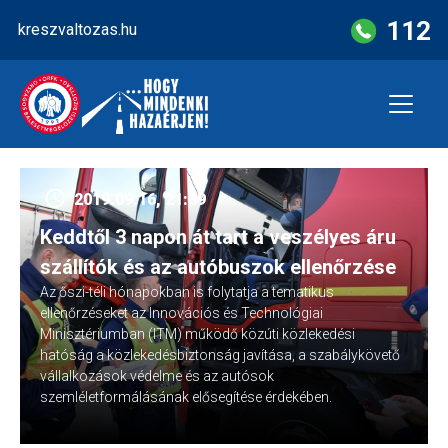
Skip
112
kreszvaltozas.hu
to
content
2019.09.16, 21:39
Keddtől 3 napon át tart a veszélyes áru
szállítók és az autóbuszok ellenőrzése
Az őszi-téli hónapokban is folytatja a tematikus
ellenőrzéseket az Innovációs és Technológiai
Minisztériumban (ITM) működő közúti közlekedési
hatóság a közlekedésbiztonság javítása, a szabálykövető
vállalkozások védelme és az autósok
szemléletformálásának elősegítése érdekében.