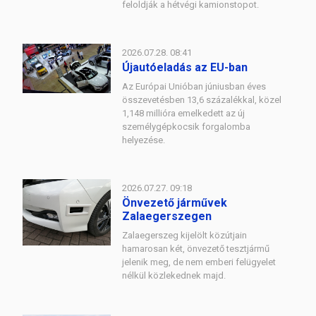
feloldják a hétvégi kamionstopot.
2026.07.28. 08:41
Újautóeladás az EU-ban
Az Európai Unióban júniusban éves
összevetésben 13,6 százalékkal, közel
1,148 millióra emelkedett az új
személygépkocsik forgalomba
helyezése.
2026.07.27. 09:18
Önvezető járművek
Zalaegerszegen
Zalaegerszeg kijelölt közútjain
hamarosan két, önvezető tesztjármű
jelenik meg, de nem emberi felügyelet
nélkül közlekednek majd.