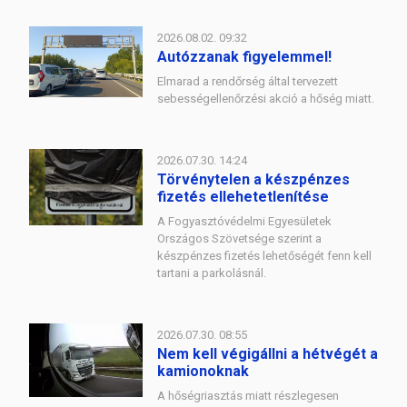
2026.08.02. 09:32
Autózzanak figyelemmel!
Elmarad a rendőrség által tervezett
sebességellenőrzési akció a hőség miatt.
2026.07.30. 14:24
Törvénytelen a készpénzes
fizetés ellehetetlenítése
A Fogyasztóvédelmi Egyesületek
Országos Szövetsége szerint a
készpénzes fizetés lehetőségét fenn kell
tartani a parkolásnál.
2026.07.30. 08:55
Nem kell végigállni a hétvégét a
kamionoknak
A hőségriasztás miatt részlegesen