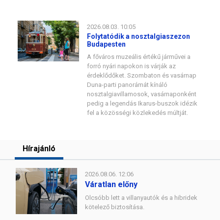
2026.08.03. 10:05
Folytatódik a nosztalgiaszezon
Budapesten
A főváros muzeális értékű járművei a
forró nyári napokon is várják az
érdeklődőket. Szombaton és vasárnap
Duna-parti panorámát kínáló
nosztalgiavillamosok, vasárnaponként
pedig a legendás Ikarus-buszok idézik
fel a közösségi közlekedés múltját.
Hírajánló
2026.08.06. 12:06
Váratlan előny
Olcsóbb lett a villanyautók és a hibridek
kötelező biztosítása.