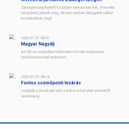
Zalaegerszeg kijelölt közútjain hamarosan két, önvezető
tesztjármű jelenik meg, de nem emberi felügyelet nélkül
közlekednek majd.
2026.07.25. 08:41
Magyar Nagydíj
Az M3-as autópálya fővároshoz közeli szakaszán
torlódásokra kell számítani.
2026.07.24. 08:13
Fontos csomóponti lezárás
Lezárják a Soroksári utat a Rákóczi híd alatt péntektől
vasárnapig.