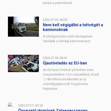
tartani a parkolásnál.
2026.07.30. 08:55
Nem kell végigállni a hétvégét a
kamionoknak
A hőségriasztás miatt részlegesen
feloldják a hétvégi kamionstopot.
2026.07.28. 08:41
Újautóeladás az EU-ban
Az Európai Unióban júniusban éves
összevetésben 13,6 százalékkal, közel
1,148 millióra emelkedett az új
személygépkocsik forgalomba
helyezése.
2026.07.27. 09:18
Önvezető járművek Zalaegerszegen