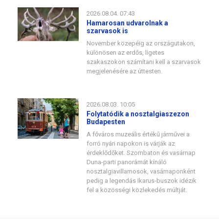
2026.08.04. 07:43
Hamarosan udvarolnak a
szarvasok is
November közepéig az országutakon,
különösen az erdős, ligetes
szakaszokon számítani kell a szarvasok
megjelenésére az úttesten.
2026.08.03. 10:05
Folytatódik a nosztalgiaszezon
Budapesten
A főváros muzeális értékű járművei a
forró nyári napokon is várják az
érdeklődőket. Szombaton és vasárnap
Duna-parti panorámát kínáló
nosztalgiavillamosok, vasárnaponként
pedig a legendás Ikarus-buszok idézik
fel a közösségi közlekedés múltját.