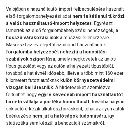
Valójában a használtautó-import felbecsülésére használt
első-forgalombahelyezési adat
nem feltétlenül tükrözi
a valós használtautó-import helyzetet.
Egyrészt
ismertek az első forgalombahelyezési nehézségek,
a
hosszú várakozási idők
a műszaki ellenőrzésre.
Másrészt az év elejétől az import használtautók
forgalomba helyezését nehezíti a honosítási
szabályok szigorítása,
amely megköveteli az uniós
típusigazolást vagy az autón elhelyezett típustáblát,
továbbá a hat évnél idősebb, illetve a több mint 160 ezer
kilométert futott autóknak
külön környezetvédelmi
vizsgán kell átesniük
. A hirdetéseket szemlézve
feltűnhet, hogy
egyre kevesebb import használtautót
hirdető vállalja a portéka honosítását,
továbbá nagyon
sok autó érkezik alkatrészforrásként, tehát az ilyen autók
beérkezése
nem jut a hatóságok tudomásár
a, így
statisztika sem készül a behozatali számaikról.