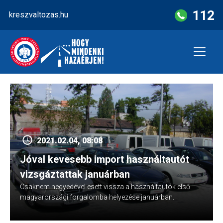
Skip
112
kreszvaltozas.hu
to
content
2021.02.04, 08:08
Jóval kevesebb import használtautót
vizsgáztattak januárban
Csaknem negyedével esett vissza a használtautók első
magyarországi forgalomba helyezése januárban.