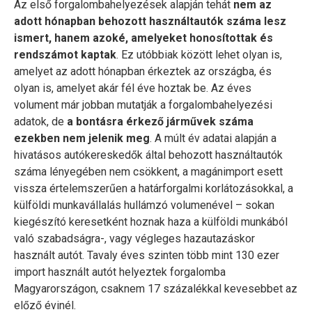
Az első forgalombahelyezések alapján tehát
nem az
adott hónapban behozott használtautók száma lesz
ismert, hanem azoké, amelyeket honosítottak és
rendszámot kaptak
. Ez utóbbiak között lehet olyan is,
amelyet az adott hónapban érkeztek az országba, és
olyan is, amelyet akár fél éve hoztak be. Az éves
volument már jobban mutatják a forgalombahelyezési
adatok, de
a bontásra érkező járművek száma
ezekben nem jelenik meg
. A múlt év adatai alapján a
hivatásos autókereskedők által behozott használtautók
száma lényegében nem csökkent, a magánimport esett
vissza értelemszerűen a határforgalmi korlátozásokkal, a
külföldi munkavállalás hullámzó volumenével – sokan
kiegészító keresetként hoznak haza a külföldi munkából
való szabadságra-, vagy végleges hazautazáskor
használt autót. Tavaly éves szinten több mint 130 ezer
import használt autót helyeztek forgalomba
Magyarországon, csaknem 17 százalékkal kevesebbet az
előző évinél.