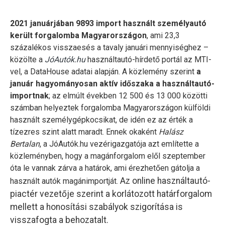
2021 januárjában 9893 import használt személyautó
került forgalomba Magyarországon
, ami 23,3
százalékos visszaesés a tavaly januári mennyiséghez –
közölte a
JóAutók.hu
használtautó-hírdető portál az MTI-
vel, a DataHouse adatai alapján. A közlemény szerint
a
január hagyományosan aktív időszaka a használtautó-
importnak
; az elmúlt években 12 500 és 13 000 közötti
számban helyeztek forgalomba Magyarországon külföldi
használt személygépkocsikat, de idén ez az érték a
tízezres szint alatt maradt. Ennek okaként
Halász
Bertalan
, a JóAutók.hu vezérigazgatója azt említette a
közleményben, hogy a magánforgalom elől szeptember
óta le vannak zárva a határok, ami érezhetően gátolja a
Az online használtautó-
használt autók magánimportját.
piactér vezetője szerint a korlátozott határforgalom
mellett a honosítási szabályok szigorítása is
visszafogta a behozatalt.