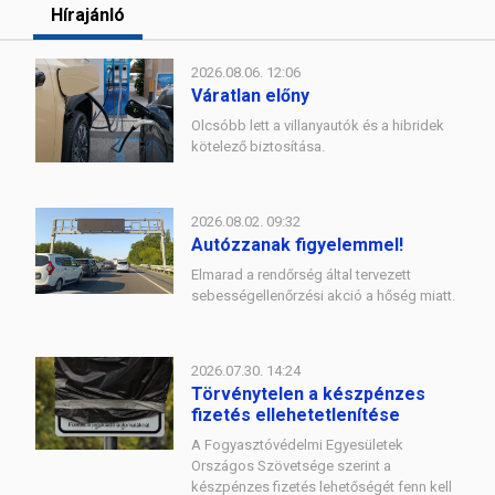
Hírajánló
2026.08.06. 12:06
Váratlan előny
Olcsóbb lett a villanyautók és a hibridek
kötelező biztosítása.
2026.08.02. 09:32
Autózzanak figyelemmel!
Elmarad a rendőrség által tervezett
sebességellenőrzési akció a hőség miatt.
2026.07.30. 14:24
Törvénytelen a készpénzes
fizetés ellehetetlenítése
A Fogyasztóvédelmi Egyesületek
Országos Szövetsége szerint a
készpénzes fizetés lehetőségét fenn kell