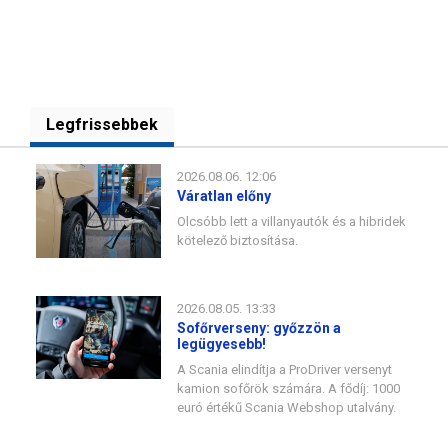
Legfrissebbek
2026.08.06. 12:06
Váratlan előny
Olcsóbb lett a villanyautók és a hibridek
kötelező biztosítása.
2026.08.05. 13:33
Sofőrverseny: győzzön a
legügyesebb!
A Scania elindítja a ProDriver versenyt
kamion sofőrök számára. A fődíj: 1000
euró értékű Scania Webshop utalvány.