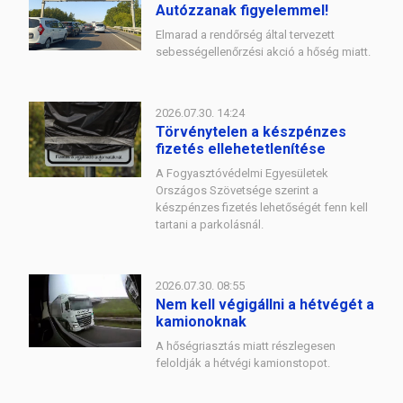
Autózzanak figyelemmel!
Elmarad a rendőrség által tervezett
sebességellenőrzési akció a hőség miatt.
2026.07.30. 14:24
Törvénytelen a készpénzes
fizetés ellehetetlenítése
A Fogyasztóvédelmi Egyesületek
Országos Szövetsége szerint a
készpénzes fizetés lehetőségét fenn kell
tartani a parkolásnál.
2026.07.30. 08:55
Nem kell végigállni a hétvégét a
kamionoknak
A hőségriasztás miatt részlegesen
feloldják a hétvégi kamionstopot.