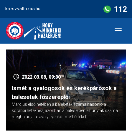
Skip
112
kreszvaltozas.hu
to
content
2022.03.08, 09:30
Ismét a gyalogosok és kerékpárosok a
balesetek főszereplői
Március első hetében a balesetek száma hasonló a
korábbi hetekhez, azonban a balesetben elhunytak száma
meghaladja a tavaly ilyenkor mért értéket.