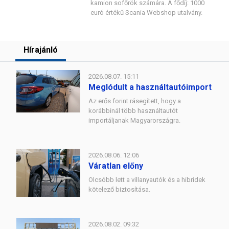
kamion sofőrök számára. A fődíj: 1000
euró értékű Scania Webshop utalvány.
Hírajánló
2026.08.07. 15:11
Meglódult a használtautóimport
Az erős forint rásegített, hogy a
korábbinál több használtautót
importáljanak Magyarországra.
2026.08.06. 12:06
Váratlan előny
Olcsóbb lett a villanyautók és a hibridek
kötelező biztosítása.
2026.08.02. 09:32