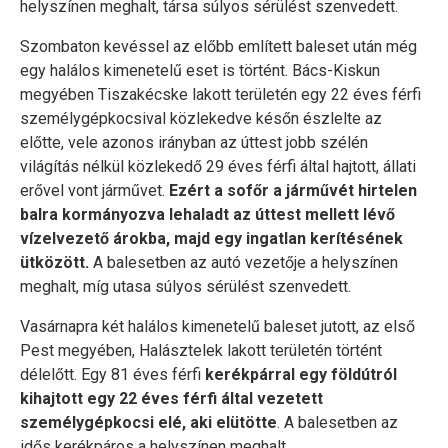
helyszínen meghalt, társa súlyos sérülést szenvedett.
Szombaton kevéssel az előbb említett baleset után még
egy halálos kimenetelű eset is történt. Bács-Kiskun
megyében Tiszakécske lakott területén egy 22 éves férfi
személygépkocsival közlekedve későn észlelte az
előtte, vele azonos irányban az úttest jobb szélén
világítás nélkül közlekedő 29 éves férfi által hajtott, állati
erővel vont járművet.
Ezért a sofőr a járművét hirtelen
balra kormányozva lehaladt az úttest mellett lévő
vízelvezető árokba, majd egy ingatlan kerítésének
ütközött.
A balesetben az autó vezetője a helyszínen
meghalt, míg utasa súlyos sérülést szenvedett.
Vasárnapra két halálos kimenetelű baleset jutott, az első
Pest megyében, Halásztelek lakott területén történt
délelőtt. Egy 81 éves férfi
kerékpárral egy földútról
kihajtott egy 22 éves férfi által vezetett
személygépkocsi elé, aki elütötte
. A balesetben az
idős kerékpáros a helyszínen meghalt.