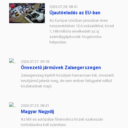
2026.07.28. 08:41
Újautóeladás az EU-ban
Az Európai Unióban júniusban éves
összevetésben 13,6 százalékkal, közel
1,148 millióra emelkedett az új
személygépkocsik forgalomba
helyezése.
2026.07.27. 09:18
Önvezető járművek Zalaegerszegen
Zalaegerszeg kijelölt közútjain hamarosan két, önvezető
tesztjármű jelenik meg, de nem emberi felügyelet nélkül
közlekednek majd.
2026.07.25. 08:41
Magyar Nagydíj
Az M3-as autópálya fővároshoz közeli szakaszán
torlódásokra kell számítani.