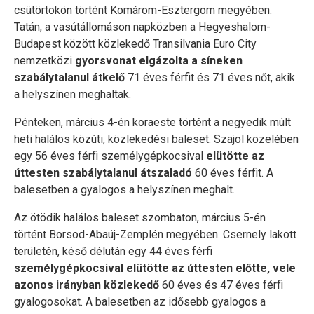
csütörtökön történt Komárom-Esztergom megyében.
Tatán, a vasútállomáson napközben a Hegyeshalom-
Budapest között közlekedő Transilvania Euro City
nemzetközi
gyorsvonat elgázolta a síneken
szabálytalanul átkelő
71 éves férfit és 71 éves nőt, akik
a helyszínen meghaltak.
Pénteken, március 4-én koraeste történt a negyedik múlt
heti halálos közúti, közlekedési baleset. Szajol közelében
egy 56 éves férfi személygépkocsival
elütötte az
úttesten szabálytalanul átszaladó
60 éves férfit. A
balesetben a gyalogos a helyszínen meghalt.
Az ötödik halálos baleset szombaton, március 5-én
történt Borsod-Abaúj-Zemplén megyében. Csernely lakott
területén, késő délután egy 44 éves férfi
személygépkocsival elütötte az úttesten előtte, vele
azonos irányban közlekedő
60 éves és 47 éves férfi
gyalogosokat. A balesetben az idősebb gyalogos a