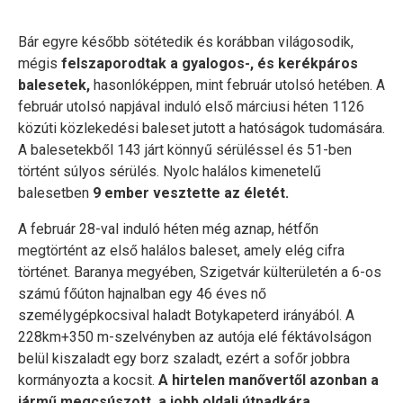
Bár egyre később sötétedik és korábban világosodik,
mégis
felszaporodtak a gyalogos-, és kerékpáros
balesetek,
hasonlóképpen, mint február utolsó hetében. A
február utolsó napjával induló első márciusi héten 1126
közúti közlekedési baleset jutott a hatóságok tudomására.
A balesetekből 143 járt könnyű sérüléssel és 51-ben
történt súlyos sérülés. Nyolc halálos kimenetelű
balesetben
9 ember vesztette az életét.
A február 28-val induló héten még aznap, hétfőn
megtörtént az első halálos baleset, amely elég cifra
történet. Baranya megyében, Szigetvár külterületén a 6-os
számú főúton hajnalban egy 46 éves nő
személygépkocsival haladt Botykapeterd irányából. A
228km+350 m-szelvényben az autója elé féktávolságon
belül kiszaladt egy borz szaladt, ezért a sofőr jobbra
kormányozta a kocsit.
A hirtelen manővertől azonban a
jármű megcsúszott, a jobb oldali útpadkára