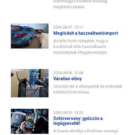
biztonságos követési távolság
meghatározására.
2026.08.07. 15:11
Meglódult a használtautóimport
Az erős forint rásegített, hogy a
korábbinál több használtautót
importáljanak Magyarországra.
2026.08.06. 12:06
Váratlan előny
Olcsóbb lett a villanyautók és a hibridek
kötelező biztosítása.
2026.08.05. 13:33
Sofőrverseny: győzzön a
legügyesebb!
A Scania elindítja a ProDriver versenyt