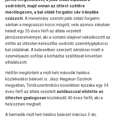
sodródott, majd onnan az úttest szélére
merőlegesen, a bal oldali forgalmi sáv irányába
csúszott.
A menetirány szerinti jobb oldali forgalmi
sávban a megcsúszó kocsi mögött, vele azonos irányban
haladt egy 55 éves férfi az általa vezetett
járműszerelvénnyel, aki a vontató elejével nekiütközött az
előtte az úttesten keresztbe sodródó személygépkocsi
bal oldalának. A balesetben szerzett sérülései miatt a
személyautó sofőrje a kórházba szállítását követően
elhalálozott.
Hétfőn megtörtént a múlt heti második halálos
közlekedési baleset is. Jász-Nagykun-Szolnok
megyében, Törökszentmiklós közelében éjszaka egy 34
éves férfi az általa vezetett
autóbusszal elütötte az
úttesten gyalogosan
közlekedő 40 éves férfit, aki a
helyszínen meghalt.
A harmadik múlt heti halálos baleset március 3-án,