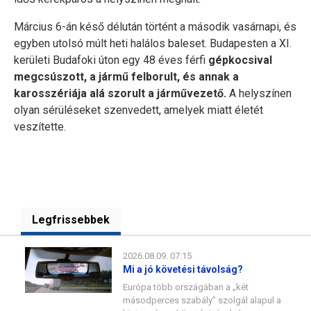
Március 6-án késő délután történt a második vasárnapi, és
egyben utolsó múlt heti halálos baleset. Budapesten a XI.
kerületi Budafoki úton egy 48 éves férfi
gépkocsival
megcsúszott, a jármű felborult, és annak a
karosszériája alá szorult a járművezető.
A helyszínen
olyan sérüléseket szenvedett, amelyek miatt életét
veszítette.
Legfrissebbek
2026.08.09. 07:15
Mi a jó követési távolság?
Európa több országában a „két
másodperces szabály” szolgál alapul a