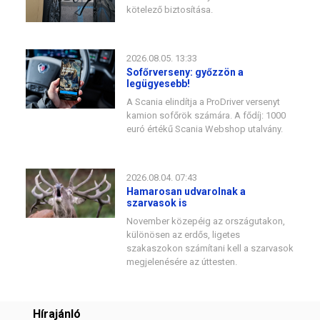
kötelező biztosítása.
2026.08.05. 13:33
Sofőrverseny: győzzön a
legügyesebb!
A Scania elindítja a ProDriver versenyt
kamion sofőrök számára. A fődíj: 1000
euró értékű Scania Webshop utalvány.
2026.08.04. 07:43
Hamarosan udvarolnak a
szarvasok is
November közepéig az országutakon,
különösen az erdős, ligetes
szakaszokon számítani kell a szarvasok
megjelenésére az úttesten.
Hírajánló