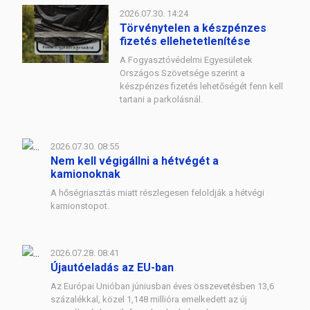
2026.07.30. 14:24
Törvénytelen a készpénzes
fizetés ellehetetlenítése
A Fogyasztóvédelmi Egyesületek
Országos Szövetsége szerint a
készpénzes fizetés lehetőségét fenn kell
tartani a parkolásnál.
2026.07.30. 08:55
Nem kell végigállni a hétvégét a
kamionoknak
A hőségriasztás miatt részlegesen feloldják a hétvégi
kamionstopot.
2026.07.28. 08:41
Újautóeladás az EU-ban
Az Európai Unióban júniusban éves összevetésben 13,6
százalékkal, közel 1,148 millióra emelkedett az új