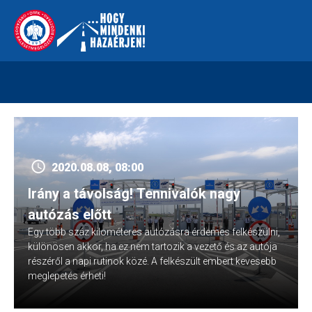
Skip
112
kreszvaltozas.hu
to
content
2020.08.08, 08:00
Irány a távolság! Tennivalók nagy
autózás előtt
Egy több száz kilométeres autózásra érdemes felkészülni,
különösen akkor, ha ez nem tartozik a vezető és az autója
részéről a napi rutinok közé. A felkészült embert kevesebb
meglepetés érheti!