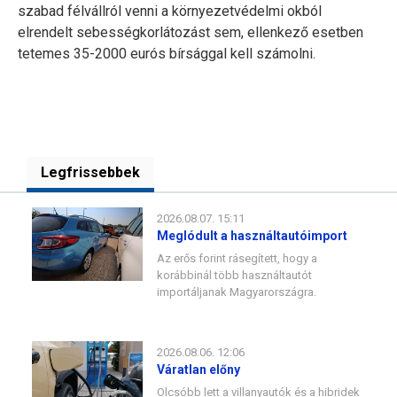
szabad félvállról venni a környezetvédelmi okból
elrendelt sebességkorlátozást sem, ellenkező esetben
tetemes 35-2000 eurós bírsággal kell számolni.
Legfrissebbek
2026.08.07. 15:11
Meglódult a használtautóimport
Az erős forint rásegített, hogy a
korábbinál több használtautót
importáljanak Magyarországra.
2026.08.06. 12:06
Váratlan előny
Olcsóbb lett a villanyautók és a hibridek