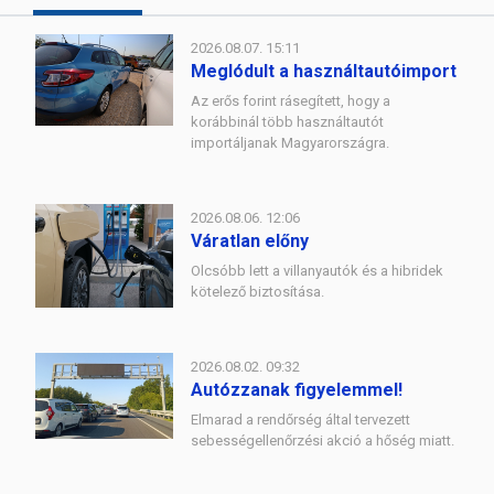
2026.08.07. 15:11
Meglódult a használtautóimport
Az erős forint rásegített, hogy a
korábbinál több használtautót
importáljanak Magyarországra.
2026.08.06. 12:06
Váratlan előny
Olcsóbb lett a villanyautók és a hibridek
kötelező biztosítása.
2026.08.02. 09:32
Autózzanak figyelemmel!
Elmarad a rendőrség által tervezett
sebességellenőrzési akció a hőség miatt.