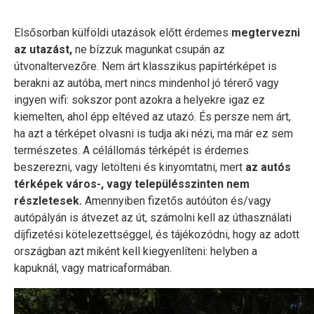
Elsősorban külföldi utazások előtt érdemes
megtervezni
az utazást,
ne bízzuk magunkat csupán az
útvonaltervezőre. Nem árt klasszikus papírtérképet is
berakni az autóba, mert nincs mindenhol jó térerő vagy
ingyen wifi: sokszor pont azokra a helyekre igaz ez
kiemelten, ahol épp eltéved az utazó. És persze nem árt,
ha azt a térképet olvasni is tudja aki nézi, ma már ez sem
természetes. A célállomás térképét is érdemes
beszerezni, vagy letölteni és kinyomtatni, mert
az autós
térképek város-, vagy településszinten nem
részletesek.
Amennyiben fizetős autóúton és/vagy
autópályán is átvezet az út, számolni kell az úthasználati
díjfizetési kötelezettséggel, és tájékozódni, hogy az adott
országban azt miként kell kiegyenlíteni: helyben a
kapuknál, vagy matricaformában.