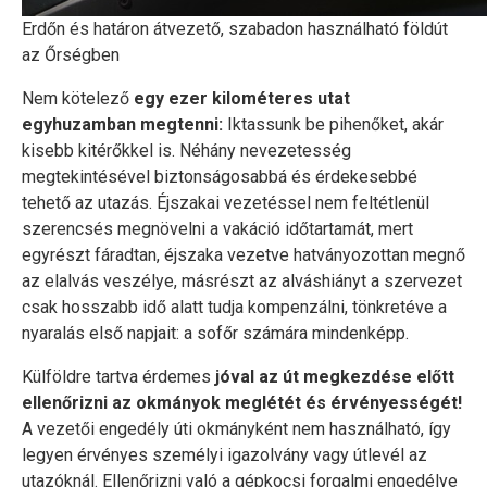
Erdőn és határon átvezető, szabadon használható földút
az Őrségben
Nem kötelező
egy ezer kilométeres utat
egyhuzamban megtenni:
Iktassunk be pihenőket, akár
kisebb kitérőkkel is. Néhány nevezetesség
megtekintésével biztonságosabbá és érdekesebbé
tehető az utazás. Éjszakai vezetéssel nem feltétlenül
szerencsés megnövelni a vakáció időtartamát, mert
egyrészt fáradtan, éjszaka vezetve hatványozottan megnő
az elalvás veszélye, másrészt az alváshiányt a szervezet
csak hosszabb idő alatt tudja kompenzálni, tönkretéve a
nyaralás első napjait: a sofőr számára mindenképp.
Külföldre tartva érdemes
jóval az út megkezdése előtt
ellenőrizni az okmányok meglétét és érvényességét!
A vezetői engedély úti okmányként nem használható, így
legyen érvényes személyi igazolvány vagy útlevél az
utazóknál. Ellenőrizni való a gépkocsi forgalmi engedélye