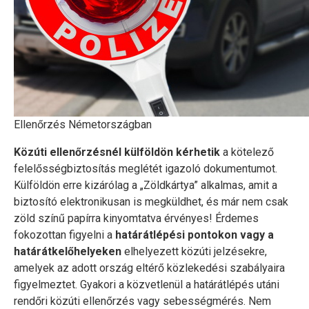
Ellenőrzés Németországban
Közúti ellenőrzésnél külföldön kérhetik
a kötelező
felelősségbiztosítás meglétét igazoló dokumentumot.
Külföldön erre kizárólag a „Zöldkártya” alkalmas, amit a
biztosító elektronikusan is megküldhet, és már nem csak
zöld színű papírra kinyomtatva érvényes! Érdemes
fokozottan figyelni a
határátlépési pontokon vagy a
határátkelőhelyeken
elhelyezett közúti jelzésekre,
amelyek az adott ország eltérő közlekedési szabályaira
figyelmeztet. Gyakori a közvetlenül a határátlépés utáni
rendőri közúti ellenőrzés vagy sebességmérés. Nem