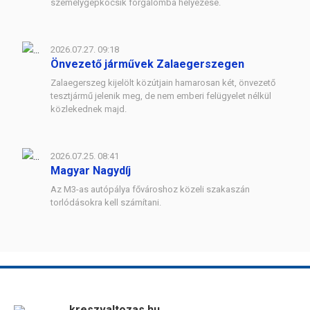
személygépkocsik forgalomba helyezése.
2026.07.27. 09:18
Önvezető járművek Zalaegerszegen
Zalaegerszeg kijelölt közútjain hamarosan két, önvezető
tesztjármű jelenik meg, de nem emberi felügyelet nélkül
közlekednek majd.
2026.07.25. 08:41
Magyar Nagydíj
Az M3-as autópálya fővároshoz közeli szakaszán
torlódásokra kell számítani.
kreszvaltozas.hu