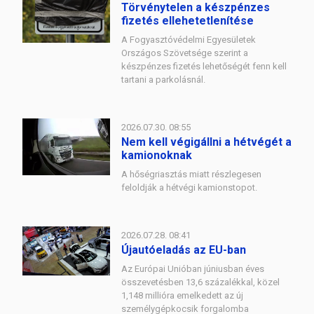
Törvénytelen a készpénzes
fizetés ellehetetlenítése
A Fogyasztóvédelmi Egyesületek
Országos Szövetsége szerint a
készpénzes fizetés lehetőségét fenn kell
tartani a parkolásnál.
2026.07.30. 08:55
Nem kell végigállni a hétvégét a
kamionoknak
A hőségriasztás miatt részlegesen
feloldják a hétvégi kamionstopot.
2026.07.28. 08:41
Újautóeladás az EU-ban
Az Európai Unióban júniusban éves
összevetésben 13,6 százalékkal, közel
1,148 millióra emelkedett az új
személygépkocsik forgalomba