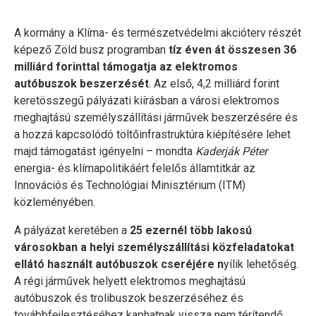
A kormány a Klíma- és természetvédelmi akcióterv részét
képező Zöld busz programban
tíz éven át összesen 36
milliárd forinttal támogatja az elektromos
autóbuszok beszerzését
. Az első, 4,2 milliárd forint
keretösszegű pályázati kiírásban a városi elektromos
meghajtású személyszállítási járművek beszerzésére és
a hozzá kapcsolódó töltőinfrastruktúra kiépítésére lehet
majd támogatást igényelni – mondta
Kaderják Péter
energia- és klímapolitikáért felelős államtitkár az
Innovációs és Technológiai Minisztérium (ITM)
közleményében.
A pályázat keretében a
25 ezernél több lakosú
városokban a helyi személyszállítási közfeladatokat
ellátó használt autóbuszok cseréjére n
yílik lehetőség.
A régi járművek helyett elektromos meghajtású
autóbuszok és trolibuszok beszerzéséhez és
továbbfejlesztéséhez kaphatnak vissza nem térítendő