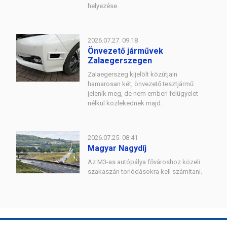
helyezése.
2026.07.27. 09:18
Önvezető járművek
Zalaegerszegen
Zalaegerszeg kijelölt közútjain
hamarosan két, önvezető tesztjármű
jelenik meg, de nem emberi felügyelet
nélkül közlekednek majd.
2026.07.25. 08:41
Magyar Nagydíj
Az M3-as autópálya fővároshoz közeli
szakaszán torlódásokra kell számítani.