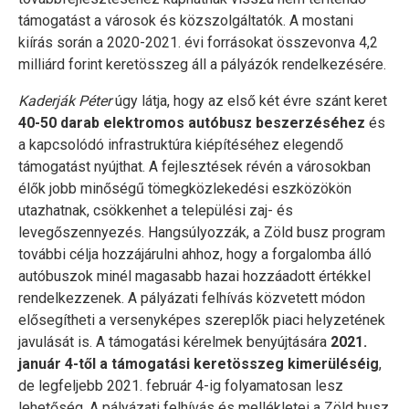
támogatást a városok és közszolgáltatók. A mostani
kiírás során a 2020-2021. évi forrásokat összevonva 4,2
milliárd forint keretösszeg áll a pályázók rendelkezésére.
Kaderják Péter
úgy látja, hogy az első két évre szánt keret
40-50 darab elektromos autóbusz beszerzéséhez
és
a kapcsolódó infrastruktúra kiépítéséhez elegendő
támogatást nyújthat. A fejlesztések révén a városokban
élők jobb minőségű tömegközlekedési eszközökön
utazhatnak, csökkenhet a települési zaj- és
levegőszennyezés. Hangsúlyozzák, a Zöld busz program
további célja hozzájárulni ahhoz, hogy a forgalomba álló
autóbuszok minél magasabb hazai hozzáadott értékkel
rendelkezzenek. A pályázati felhívás közvetett módon
elősegítheti a versenyképes szereplők piaci helyzetének
javulását is. A támogatási kérelmek benyújtására
2021.
január 4-től a támogatási keretösszeg kimerüléséig
,
de legfeljebb 2021. február 4-ig folyamatosan lesz
lehetőség. A pályázati felhívás és mellékletei a Zöld busz