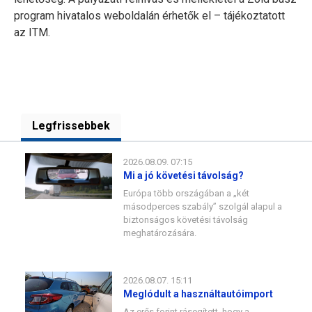
program hivatalos weboldalán érhetők el – tájékoztatott
az ITM.
Legfrissebbek
2026.08.09. 07:15
Mi a jó követési távolság?
Európa több országában a „két
másodperces szabály” szolgál alapul a
biztonságos követési távolság
meghatározására.
2026.08.07. 15:11
Meglódult a használtautóimport
Az erős forint rásegített, hogy a