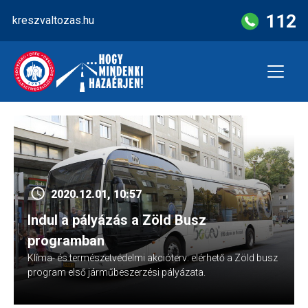
Skip
112
kreszvaltozas.hu
to
content
2020.12.01, 10:57
Indul a pályázás a Zöld Busz
programban
Klíma- és természetvédelmi akcióterv: elérhető a Zöld busz
program első járműbeszerzési pályázata.