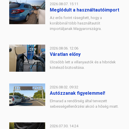
2026.08.07. 15:11
Meglódult a használtautóimport
Az erős forint rásegített, hogy a
korábbinál több használtautót
importáljanak Magyarországra.
2026.08.06. 12:06
Váratlan előny
Olcsóbb lett a villanyautók és a hibridek
kötelező biztosítása.
2026.08.02. 09:32
Autózzanak figyelemmel!
Elmarad a rendőrség által tervezett
sebességellenőrzési akció a hőség miatt.
2026.07.30. 14:24