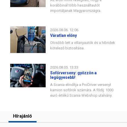
korábbinál több használtautót
importáljanak Magyarországra.
2026.08.06. 12:06
Váratlan előny
Olcsóbb lett a villanyautók és a hibridek
kötelező biztosítása.
2026.08.05. 13:33
Sofőrverseny: győzzön a
legügyesebb!
A Scania elindítja a ProDriver versenyt
kamion sofőrök számára. A fődíj: 1000
euró értékű Scania Webshop utalvány.
Hírajánló