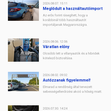
2026.08.07. 15:11
Meglódult a használtautóimport
Az erős forint rásegített, hogy a
korábbinál több használtautót
importáljanak Magyarországra.
2026.08.06. 12:06
Váratlan előny
Olcsóbb lett a villanyautók és a hibridek
kötelező biztosítása.
2026.08.02. 09:32
Autózzanak figyelemmel!
Elmarad a rendőrség által tervezett
sebességellenőrzési akció a hőség miatt.
2026.07.30. 14:24