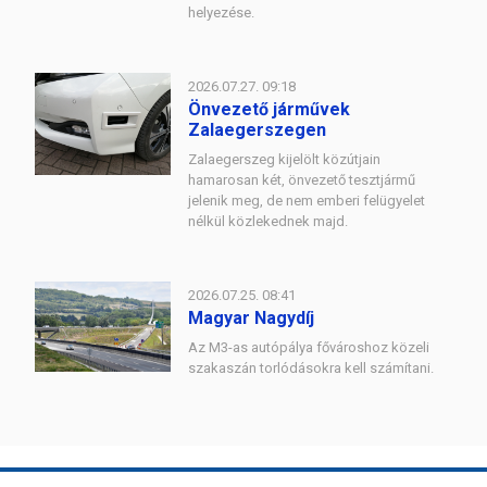
helyezése.
2026.07.27. 09:18
Önvezető járművek
Zalaegerszegen
Zalaegerszeg kijelölt közútjain
hamarosan két, önvezető tesztjármű
jelenik meg, de nem emberi felügyelet
nélkül közlekednek majd.
2026.07.25. 08:41
Magyar Nagydíj
Az M3-as autópálya fővároshoz közeli
szakaszán torlódásokra kell számítani.