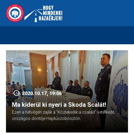
Skip
112
kreszvaltozas.hu
to
content
2020.10.17, 19:06
Ma kiderül ki nyeri a Skoda Scalát!
Ezen a hétvégén zajlik a "Közlekedik a család" vetélkedő
országos döntője Hajdúszoboszlón.