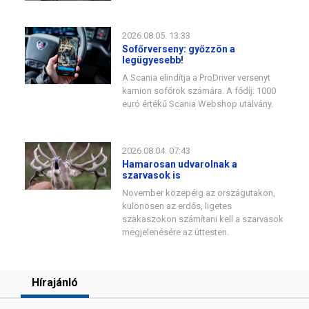
2026.08.05. 13:33
Sofőrverseny: győzzön a
legügyesebb!
A Scania elindítja a ProDriver versenyt
kamion sofőrök számára. A fődíj: 1000
euró értékű Scania Webshop utalvány.
2026.08.04. 07:43
Hamarosan udvarolnak a
szarvasok is
November közepéig az országutakon,
különösen az erdős, ligetes
szakaszokon számítani kell a szarvasok
megjelenésére az úttesten.
Hírajánló