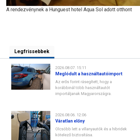
A rendezvénynek a Hunguest hotel Aqua Sol adott otthont
Legfrissebbek
2026.08.07. 15:11
Meglódult a használtautóimport
Az erős forint rásegített, hogy a
korábbinál több használtautót
importáljanak Magyarországra.
2026.08.06. 12:06
Váratlan előny
Olcsóbb lett a villanyautók és a hibridek
kötelező biztosítása.