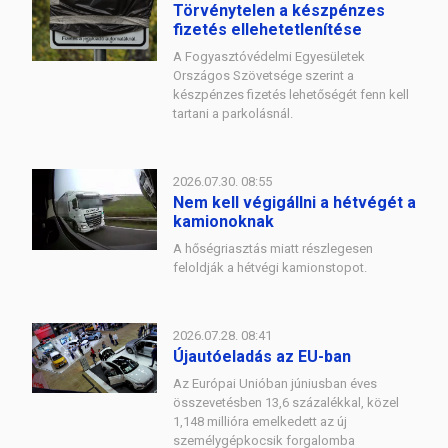
Törvénytelen a készpénzes
fizetés ellehetetlenítése
A Fogyasztóvédelmi Egyesületek
Országos Szövetsége szerint a
készpénzes fizetés lehetőségét fenn kell
tartani a parkolásnál.
2026.07.30. 08:55
Nem kell végigállni a hétvégét a
kamionoknak
A hőségriasztás miatt részlegesen
feloldják a hétvégi kamionstopot.
2026.07.28. 08:41
Újautóeladás az EU-ban
Az Európai Unióban júniusban éves
összevetésben 13,6 százalékkal, közel
1,148 millióra emelkedett az új
személygépkocsik forgalomba