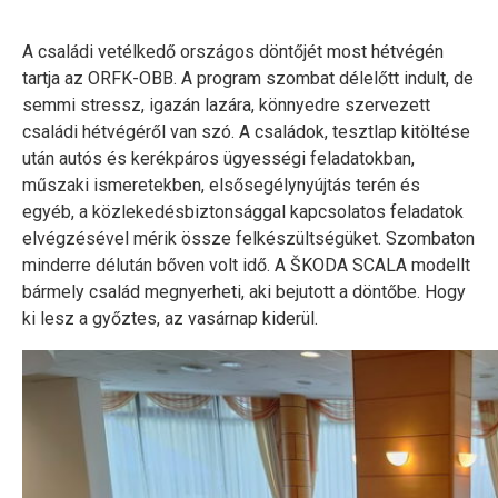
A családi vetélkedő országos döntőjét most hétvégén
tartja az ORFK-OBB. A program szombat délelőtt indult, de
semmi stressz, igazán lazára, könnyedre szervezett
családi hétvégéről van szó. A családok, tesztlap kitöltése
után autós és kerékpáros ügyességi feladatokban,
műszaki ismeretekben, elsősegélynyújtás terén és
egyéb, a közlekedésbiztonsággal kapcsolatos feladatok
elvégzésével mérik össze felkészültségüket. Szombaton
minderre délután bőven volt idő. A ŠKODA SCALA modellt
bármely család megnyerheti, aki bejutott a döntőbe. Hogy
ki lesz a győztes, az vasárnap kiderül.