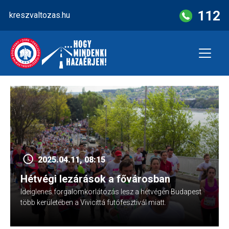
Skip
112
kreszvaltozas.hu
to
content
2025.04.11, 08:15
Hétvégi lezárások a fővárosban
Ideiglenes forgalomkorlátozás lesz a hétvégén Budapest
több kerületében a Vivicittá futófesztivál miatt.