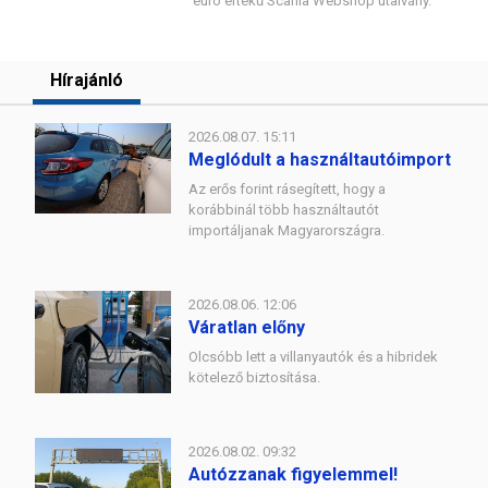
euró értékű Scania Webshop utalvány.
Hírajánló
2026.08.07. 15:11
Meglódult a használtautóimport
Az erős forint rásegített, hogy a
korábbinál több használtautót
importáljanak Magyarországra.
2026.08.06. 12:06
Váratlan előny
Olcsóbb lett a villanyautók és a hibridek
kötelező biztosítása.
2026.08.02. 09:32
Autózzanak figyelemmel!