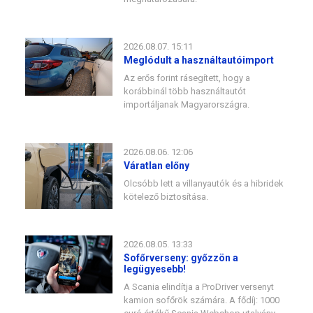
2026.08.07. 15:11
Meglódult a használtautóimport
Az erős forint rásegített, hogy a
korábbinál több használtautót
importáljanak Magyarországra.
2026.08.06. 12:06
Váratlan előny
Olcsóbb lett a villanyautók és a hibridek
kötelező biztosítása.
2026.08.05. 13:33
Sofőrverseny: győzzön a
legügyesebb!
A Scania elindítja a ProDriver versenyt
kamion sofőrök számára. A fődíj: 1000