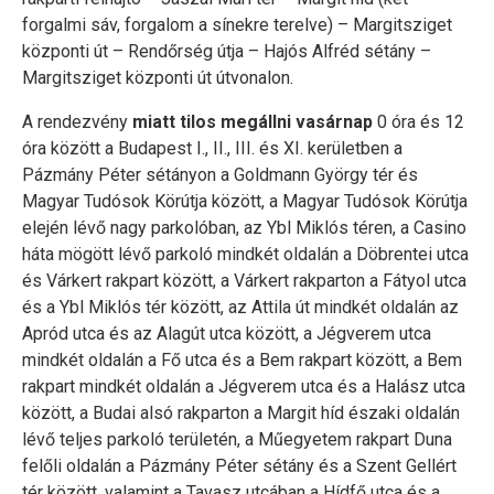
forgalmi sáv, forgalom a sínekre terelve) – Margitsziget
központi út – Rendőrség útja – Hajós Alfréd sétány –
Margitsziget központi út útvonalon.
A rendezvény
miatt tilos megállni vasárnap
0 óra és 12
óra között a Budapest I., II., III. és XI. kerületben a
Pázmány Péter sétányon a Goldmann György tér és
Magyar Tudósok Körútja között, a Magyar Tudósok Körútja
elején lévő nagy parkolóban, az Ybl Miklós téren, a Casino
háta mögött lévő parkoló mindkét oldalán a Döbrentei utca
és Várkert rakpart között, a Várkert rakparton a Fátyol utca
és a Ybl Miklós tér között, az Attila út mindkét oldalán az
Apród utca és az Alagút utca között, a Jégverem utca
mindkét oldalán a Fő utca és a Bem rakpart között, a Bem
rakpart mindkét oldalán a Jégverem utca és a Halász utca
között, a Budai alsó rakparton a Margit híd északi oldalán
lévő teljes parkoló területén, a Műegyetem rakpart Duna
felőli oldalán a Pázmány Péter sétány és a Szent Gellért
tér között, valamint a Tavasz utcában a Hídfő utca és a