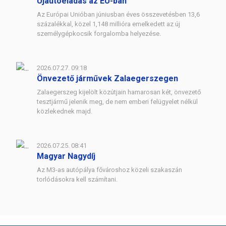
Újautóeladás az EU-ban
Az Európai Unióban júniusban éves összevetésben 13,6
százalékkal, közel 1,148 millióra emelkedett az új
személygépkocsik forgalomba helyezése.
2026.07.27. 09:18
Önvezető járművek Zalaegerszegen
Zalaegerszeg kijelölt közútjain hamarosan két, önvezető
tesztjármű jelenik meg, de nem emberi felügyelet nélkül
közlekednek majd.
2026.07.25. 08:41
Magyar Nagydíj
Az M3-as autópálya fővároshoz közeli szakaszán
torlódásokra kell számítani.