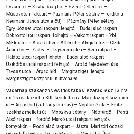
Fővám tér – Szabadság híd – Szent Gellért tér –
Műegyetem rakpart – Pázmány Péter sétány – fordító a
Neumann János utca előtt) – Pázmány Péter sétány –
Egry József utcai rakparti lehajtó – Budai alsó rakpart –
Döbrentei téri rakparti felhajtó – Várkert rakpart – Ybl
Miklós tér – Apród utca – Attila út – Alagút utca – Clark
Ádám tér – Fő utca – Jégverem utca – Bem rakpart –
Halász utcai rakpart leható – Budai alsó rakpart –
Üstkörös utcai rakparti felhajtó – Árpád fejedelem útja –
Tavasz utca – Árpád híd – Margitszigeti lehajtó –
Margitsziget központi út útvonalat.
Vasárnap szakaszos és időszakos lezárás lesz
13 óra
és 15 óra között a XIII. kerületben a Margitsziget központi
út – Árpád híd (két forgalmi sáv) – Népfürdő uta – Erste
székház melletti út – Moszkva sétány – Népfürdő – Pesti
Alsó rakpart – fordító Markó utcai rakparti lehajtók
környékén – Pesti alsó rakpart – Jászai Mari téri északi
rakparti felhajtó – Jászai Mari tér – Margit híd (két