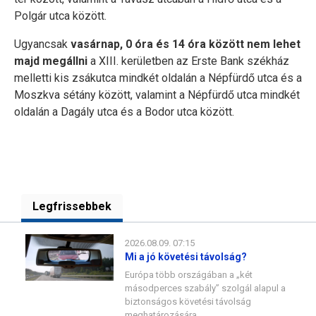
Polgár utca között.
Ugyancsak
vasárnap, 0 óra és 14 óra között nem lehet
majd megállni
a XIII. kerületben az Erste Bank székház
melletti kis zsákutca mindkét oldalán a Népfürdő utca és a
Moszkva sétány között, valamint a Népfürdő utca mindkét
oldalán a Dagály utca és a Bodor utca között.
Legfrissebbek
2026.08.09. 07:15
Mi a jó követési távolság?
Európa több országában a „két
másodperces szabály” szolgál alapul a
biztonságos követési távolság
meghatározására.