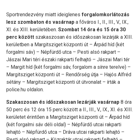
Sportrendezvény miatt ideiglenes
forgalomkorlátozás
lesz szombaton és vasárnap
a főváros I., II., III., V., IX.,
XI. és XIII. kerületében.
Szombat 14 óra és 15 óra 30
perc között
szakaszosan és időszakosan lezárják a XIII.
kerületben a Margitsziget központi út – Árpád híd (két
forgalmi sáv) – Népfürdő utca – Pesti alsó rakpart –
Jászai Mari téri északi rakparti felhajtó – Jászai Mari tér
– Margit híd (két forgalmi sáv, forgalom a sínre terelve) –
Margitsziget központi út – Rendőrség útja – Hajós Alfréd
sétány – Margitsziget központi út útvonalat – írták a
police.hu oldalon.
Szakaszosan és időszakosan lezárják vasárnap
8 óra
50 perc és 12 óra 15 perc között a II., III., V., IX., XI. és XIII.
kerületet érintően a Margitsziget központi út – Árpád híd
(két forgalmi sáv déli oldal) – Népfürdő utcai rakparti
lehajtó – Népfürdő utca – Dráva utcai rakparti lehajtó –
Pesti alsó rakpart – Közraktár utcai rakparti felhajtó –