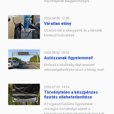
importáljanak Magyarországra.
2026.08.06. 12:06
Váratlan előny
Olcsóbb lett a villanyautók és a hibridek
kötelező biztosítása.
2026.08.02. 09:32
Autózzanak figyelemmel!
Elmarad a rendőrség által tervezett
sebességellenőrzési akció a hőség miatt.
2026.07.30. 14:24
Törvénytelen a készpénzes
fizetés ellehetetlenítése
A Fogyasztóvédelmi Egyesületek
Országos Szövetsége szerint a
készpénzes fizetés lehetőségét fenn kell