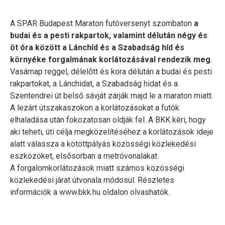
A SPAR Budapest Maraton futóversenyt szombaton
a
budai és a pesti rakpartok, valamint délután négy és
öt óra között a Lánchíd és a Szabadság híd és
környéke forgalmának korlátozásával rendezik meg
.
Vasárnap reggel, délelőtt és kora délután a budai és pesti
rakpartokat, a Lánchidat, a Szabadság hidat és a
Szentendrei út belső sávját zárják majd le a maraton miatt.
A lezárt útszakaszokon a korlátozásokat a futók
elhaladása után fokozatosan oldják fel. A BKK kéri, hogy
aki teheti, úti célja megközelítéséhez a korlátozások ideje
alatt válassza a kötöttpályás közösségi közlekedési
eszközöket, elsősorban a metróvonalakat.
A forgalomkorlátozások miatt számos közösségi
közlekedési járat útvonala módosul. Részletes
információk a
www.bkk.hu
oldalon olvashatók.