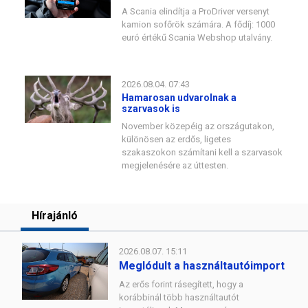
A Scania elindítja a ProDriver versenyt
kamion sofőrök számára. A fődíj: 1000
euró értékű Scania Webshop utalvány.
2026.08.04. 07:43
Hamarosan udvarolnak a
szarvasok is
November közepéig az országutakon,
különösen az erdős, ligetes
szakaszokon számítani kell a szarvasok
megjelenésére az úttesten.
Hírajánló
2026.08.07. 15:11
Meglódult a használtautóimport
Az erős forint rásegített, hogy a
korábbinál több használtautót