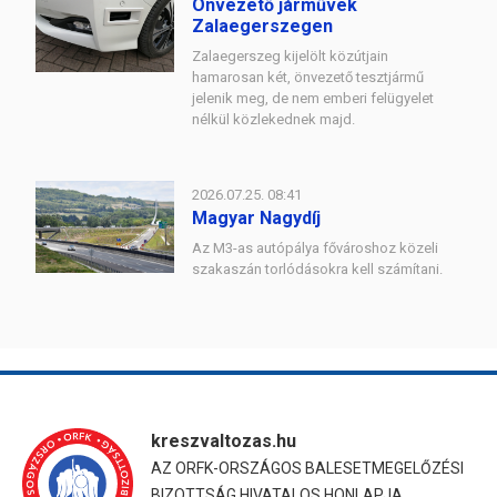
Önvezető járművek
Zalaegerszegen
Zalaegerszeg kijelölt közútjain
hamarosan két, önvezető tesztjármű
jelenik meg, de nem emberi felügyelet
nélkül közlekednek majd.
2026.07.25. 08:41
Magyar Nagydíj
Az M3-as autópálya fővároshoz közeli
szakaszán torlódásokra kell számítani.
kreszvaltozas.hu
AZ ORFK-ORSZÁGOS BALESETMEGELŐZÉSI
BIZOTTSÁG HIVATALOS HONLAPJA