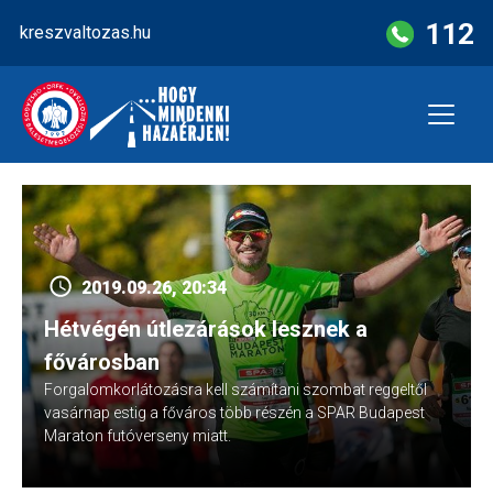
Skip
112
kreszvaltozas.hu
to
content
2019.09.26, 20:34
Hétvégén útlezárások lesznek a
fővárosban
Forgalomkorlátozásra kell számítani szombat reggeltől
vasárnap estig a főváros több részén a SPAR Budapest
Maraton futóverseny miatt.