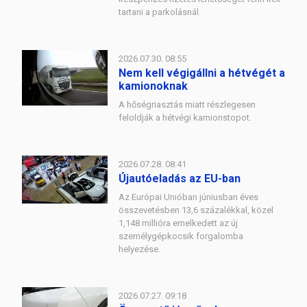
tartani a parkolásnál.
2026.07.30. 08:55
Nem kell végigállni a hétvégét a
kamionoknak
A hőségriasztás miatt részlegesen
feloldják a hétvégi kamionstopot.
2026.07.28. 08:41
Újautóeladás az EU-ban
Az Európai Unióban júniusban éves
összevetésben 13,6 százalékkal, közel
1,148 millióra emelkedett az új
személygépkocsik forgalomba
helyezése.
2026.07.27. 09:18