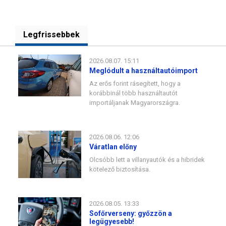
Legfrissebbek
2026.08.07. 15:11
Meglódult a használtautóimport
Az erős forint rásegített, hogy a
korábbinál több használtautót
importáljanak Magyarországra.
2026.08.06. 12:06
Váratlan előny
Olcsóbb lett a villanyautók és a hibridek
kötelező biztosítása.
2026.08.05. 13:33
Sofőrverseny: győzzön a
legügyesebb!