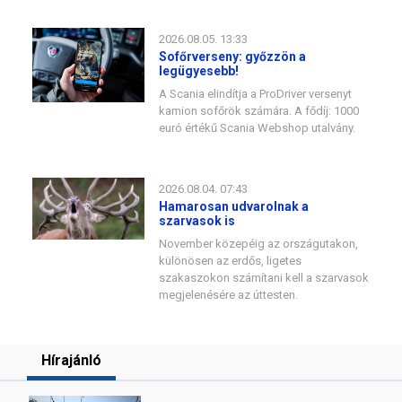
2026.08.05. 13:33
Sofőrverseny: győzzön a
legügyesebb!
A Scania elindítja a ProDriver versenyt
kamion sofőrök számára. A fődíj: 1000
euró értékű Scania Webshop utalvány.
2026.08.04. 07:43
Hamarosan udvarolnak a
szarvasok is
November közepéig az országutakon,
különösen az erdős, ligetes
szakaszokon számítani kell a szarvasok
megjelenésére az úttesten.
Hírajánló