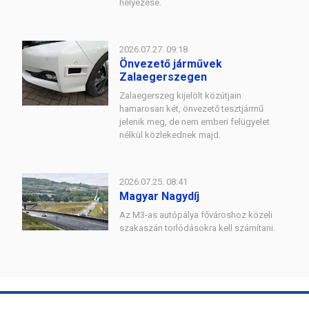
helyezése.
2026.07.27. 09:18
Önvezető járművek
Zalaegerszegen
Zalaegerszeg kijelölt közútjain
hamarosan két, önvezető tesztjármű
jelenik meg, de nem emberi felügyelet
nélkül közlekednek majd.
2026.07.25. 08:41
Magyar Nagydíj
Az M3-as autópálya fővároshoz közeli
szakaszán torlódásokra kell számítani.