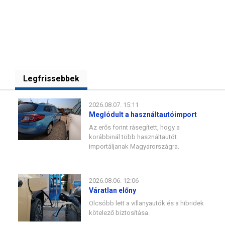
Legfrissebbek
2026.08.07. 15:11
Meglódult a használtautóimport
Az erős forint rásegített, hogy a
korábbinál több használtautót
importáljanak Magyarországra.
2026.08.06. 12:06
Váratlan előny
Olcsóbb lett a villanyautók és a hibridek
kötelező biztosítása.