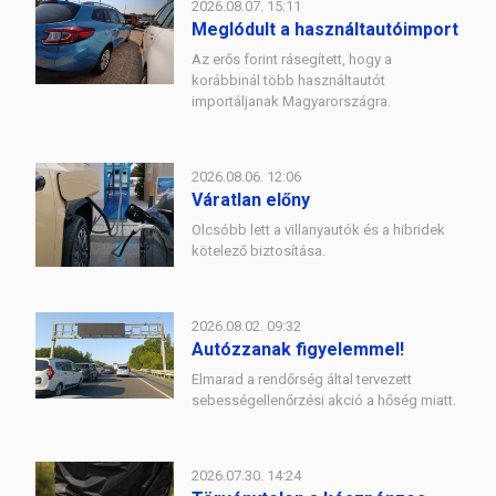
2026.08.07. 15:11
Meglódult a használtautóimport
Az erős forint rásegített, hogy a
korábbinál több használtautót
importáljanak Magyarországra.
2026.08.06. 12:06
Váratlan előny
Olcsóbb lett a villanyautók és a hibridek
kötelező biztosítása.
2026.08.02. 09:32
Autózzanak figyelemmel!
Elmarad a rendőrség által tervezett
sebességellenőrzési akció a hőség miatt.
2026.07.30. 14:24