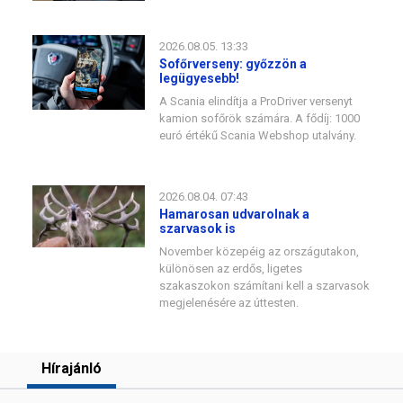
2026.08.05. 13:33
Sofőrverseny: győzzön a
legügyesebb!
A Scania elindítja a ProDriver versenyt
kamion sofőrök számára. A fődíj: 1000
euró értékű Scania Webshop utalvány.
2026.08.04. 07:43
Hamarosan udvarolnak a
szarvasok is
November közepéig az országutakon,
különösen az erdős, ligetes
szakaszokon számítani kell a szarvasok
megjelenésére az úttesten.
Hírajánló