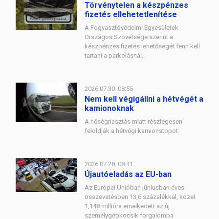
Törvénytelen a készpénzes
fizetés ellehetetlenítése
A Fogyasztóvédelmi Egyesületek
Országos Szövetsége szerint a
készpénzes fizetés lehetőségét fenn kell
tartani a parkolásnál.
2026.07.30. 08:55
Nem kell végigállni a hétvégét a
kamionoknak
A hőségriasztás miatt részlegesen
feloldják a hétvégi kamionstopot.
2026.07.28. 08:41
Újautóeladás az EU-ban
Az Európai Unióban júniusban éves
összevetésben 13,6 százalékkal, közel
1,148 millióra emelkedett az új
személygépkocsik forgalomba