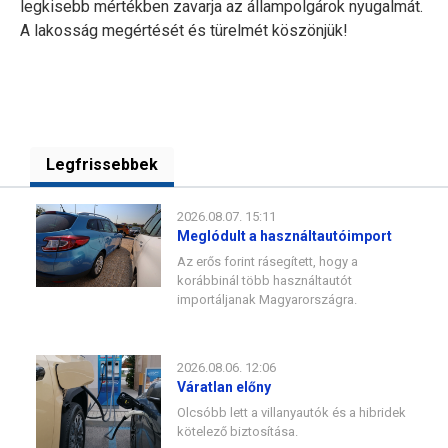
legkisebb mértékben zavarja az állampolgárok nyugalmát.
A lakosság megértését és türelmét köszönjük!
Legfrissebbek
2026.08.07. 15:11
Meglódult a használtautóimport
Az erős forint rásegített, hogy a
korábbinál több használtautót
importáljanak Magyarországra.
2026.08.06. 12:06
Váratlan előny
Olcsóbb lett a villanyautók és a hibridek
kötelező biztosítása.