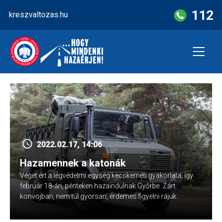
Skip
112
kreszvaltozas.hu
to
content
2022.02.17, 14:06
Hazamennek a katonák
Véget ért a légvédelmi egység kecskeméti gyakorlata, így
február 18-án, pénteken hazaindulnak Győrbe. Zárt
konvojban, nem túl gyorsan, érdemes figyelni rájuk.