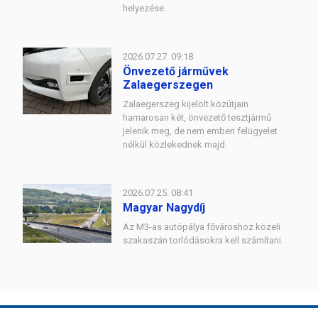
helyezése.
2026.07.27. 09:18
Önvezető járművek
Zalaegerszegen
Zalaegerszeg kijelölt közútjain
hamarosan két, önvezető tesztjármű
jelenik meg, de nem emberi felügyelet
nélkül közlekednek majd.
2026.07.25. 08:41
Magyar Nagydíj
Az M3-as autópálya fővároshoz közeli
szakaszán torlódásokra kell számítani.