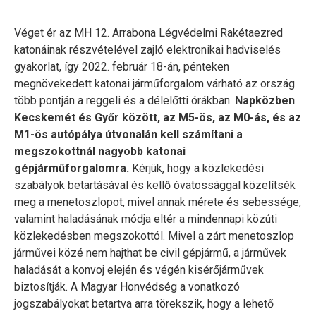
Véget ér az MH 12. Arrabona Légvédelmi Rakétaezred
katonáinak részvételével zajló elektronikai hadviselés
gyakorlat, így 2022. február 18-án, pénteken
megnövekedett katonai járműforgalom várható az ország
több pontján a reggeli és a délelőtti órákban.
Napközben
Kecskemét és Győr között, az M5-ös, az M0-ás, és az
M1-ös autópálya útvonalán kell számítani a
megszokottnál nagyobb katonai
gépjárműforgalomra.
Kérjük, hogy a közlekedési
szabályok betartásával és kellő óvatossággal közelítsék
meg a menetoszlopot, mivel annak mérete és sebessége,
valamint haladásának módja eltér a mindennapi közúti
közlekedésben megszokottól. Mivel a zárt menetoszlop
járművei közé nem hajthat be civil gépjármű, a járművek
haladását a konvoj elején és végén kisérőjárművek
biztosítják. A Magyar Honvédség a vonatkozó
jogszabályokat betartva arra törekszik, hogy a lehető