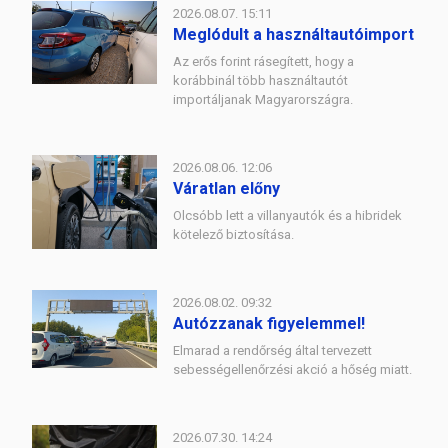
2026.08.07. 15:11
Meglódult a használtautóimport
Az erős forint rásegített, hogy a
korábbinál több használtautót
importáljanak Magyarországra.
2026.08.06. 12:06
Váratlan előny
Olcsóbb lett a villanyautók és a hibridek
kötelező biztosítása.
2026.08.02. 09:32
Autózzanak figyelemmel!
Elmarad a rendőrség által tervezett
sebességellenőrzési akció a hőség miatt.
2026.07.30. 14:24