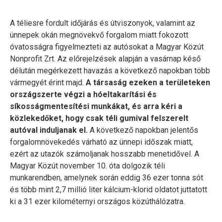
A téliesre fordult időjárás és útviszonyok, valamint az
ünnepek okán megnövekvő forgalom miatt fokozott
óvatosságra figyelmezteti az autósokat a Magyar Közút
Nonprofit Zrt. Az előrejelzések alapján a vasárnap késő
délután megérkezett havazás a következő napokban több
vármegyét érint majd.
A társaság ezeken a területeken
országszerte végzi a hóeltakarítási és
síkosságmentesítési munkákat, és arra kéri a
közlekedőket, hogy csak téli gumival felszerelt
autóval induljanak el.
A következő napokban jelentős
forgalomnövekedés várható az ünnepi időszak miatt,
ezért az utazók számoljanak hosszabb menetidővel. A
Magyar Közút november 10. óta dolgozik téli
munkarendben, amelynek során eddig 36 ezer tonna sót
és több mint 2,7 millió liter kálcium-klorid oldatot juttatott
ki a 31 ezer kilométernyi országos közúthálózatra.