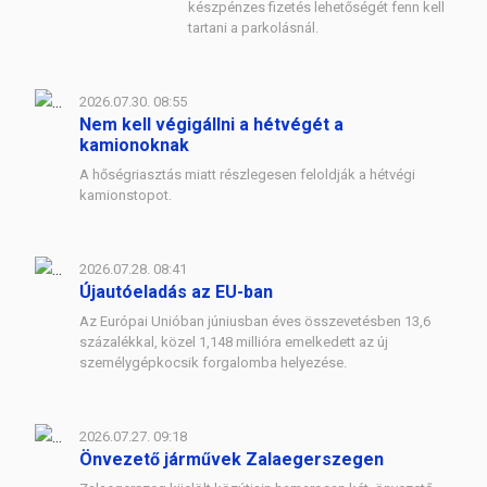
készpénzes fizetés lehetőségét fenn kell
tartani a parkolásnál.
2026.07.30. 08:55
Nem kell végigállni a hétvégét a
kamionoknak
A hőségriasztás miatt részlegesen feloldják a hétvégi
kamionstopot.
2026.07.28. 08:41
Újautóeladás az EU-ban
Az Európai Unióban júniusban éves összevetésben 13,6
százalékkal, közel 1,148 millióra emelkedett az új
személygépkocsik forgalomba helyezése.
2026.07.27. 09:18
Önvezető járművek Zalaegerszegen