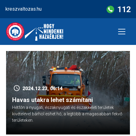
Skip
112
kreszvaltozas.hu
to
content
2024.12.23, 06:14
Havas utakra lehet számítani
Hétfőn a nyugati, északnyugati és északkeleti területek
kivételével bárhol eshet hó, a legtöbb a magasabban fekvő
területeken.