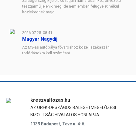
Zalaegerszeg kijelölt közútjain hamarosan két, önvezető
tesztjármű jelenik meg, de nem emberi felügyelet nélkül
közlekednek majd.
2026.07.25. 08:41
Magyar Nagydíj
Az M3-as autópálya fővároshoz közeli szakaszán
torlódásokra kell számítani.
kreszvaltozas.hu
AZ ORFK-ORSZÁGOS BALESETMEGELŐZÉSI
BIZOTTSÁG HIVATALOS HONLAPJA
1139 Budapest, Teve u. 4-6.