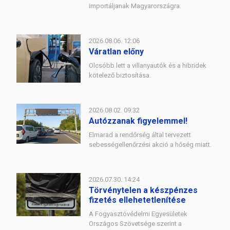
importáljanak Magyarországra.
2026.08.06. 12:06
Váratlan előny
Olcsóbb lett a villanyautók és a hibridek
kötelező biztosítása.
2026.08.02. 09:32
Autózzanak figyelemmel!
Elmarad a rendőrség által tervezett
sebességellenőrzési akció a hőség miatt.
2026.07.30. 14:24
Törvénytelen a készpénzes
fizetés ellehetetlenítése
A Fogyasztóvédelmi Egyesületek
Országos Szövetsége szerint a