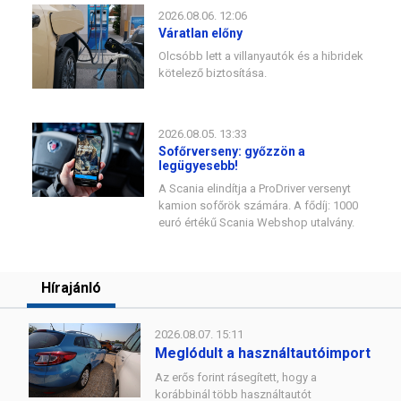
2026.08.06. 12:06
Váratlan előny
Olcsóbb lett a villanyautók és a hibridek
kötelező biztosítása.
2026.08.05. 13:33
Sofőrverseny: győzzön a
legügyesebb!
A Scania elindítja a ProDriver versenyt
kamion sofőrök számára. A fődíj: 1000
euró értékű Scania Webshop utalvány.
Hírajánló
2026.08.07. 15:11
Meglódult a használtautóimport
Az erős forint rásegített, hogy a
korábbinál több használtautót