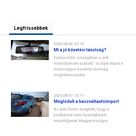
Legfrissebbek
2026.08.09. 07:15
Mi a jó követési távolság?
Európa több országában a „két
másodperces szabály” szolgál alapul a
biztonságos követési távolság
meghatározására.
2026.08.07. 15:11
Meglódult a használtautóimport
Az erős forint rásegített, hogy a
korábbinál több használtautót
importáljanak Magyarországra.