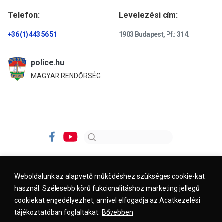
Telefon:
Levelezési cím:
+36 (1) 443 56 51
1903 Budapest, Pf.: 314.
police.hu
MAGYAR RENDŐRSÉG
Weboldalunk az alapvető működéshez szükséges cookie-kat
használ. Szélesebb körű fukcionalitáshoz marketing jellegű
Impresszum
Kapcsolat
Jogi nyilatkozat
cookiekat engedélyezhet, amivel elfogadja az Adatkezelési
tájékoztatóban foglaltakat.
Bővebben