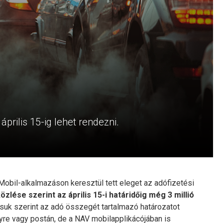
prilis 15-ig lehet rendezni.
obil-alkalmazáson keresztül tett eleget az adófizetési
lése szerint az április 15-i határidőig még 3 millió
suk szerint az adó összegét tartalmazó határozatot
yre vagy postán, de a NAV mobilapplikácójában is