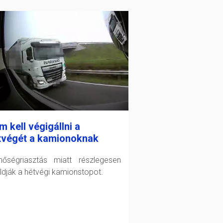
 kell végigállni a
tvégét a kamionoknak
őségriasztás miatt részlegesen
oldják a hétvégi kamionstopot.