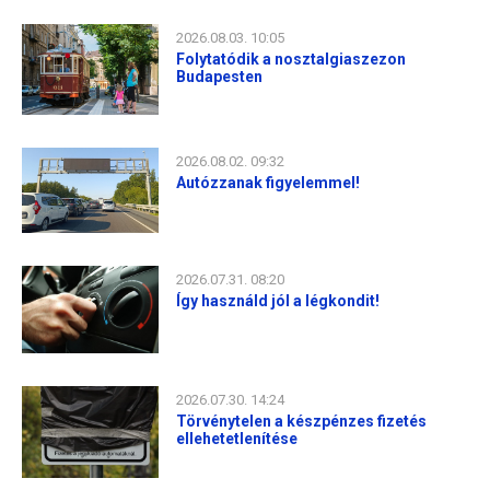
2026.08.03. 10:05
Folytatódik a nosztalgiaszezon
Budapesten
2026.08.02. 09:32
Autózzanak figyelemmel!
2026.07.31. 08:20
Így használd jól a légkondit!
2026.07.30. 14:24
Törvénytelen a készpénzes fizetés
ellehetetlenítése