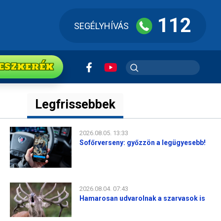
112
SEGÉLYHÍVÁS
ESZkerék
Legfrissebbek
2026.08.05. 13:33
Sofőrverseny: győzzön a legügyesebb!
2026.08.04. 07:43
Hamarosan udvarolnak a szarvasok is