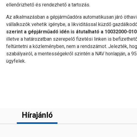
ellenőrizhető és rendezhető a tartozás.
Az alkalmazásban a gépjárműadóra automatikusan járó öthav
vállalkozók vehetik igénybe, a likviditással küzdő gazdálkodó
szerint a gépjárműadó idén is átutalható a 10032000-01
illetve a határozatban szerepelő fizetési linken is befizethe
feltüntetni a közleményben, nem a rendszámot. Jelezték, ho
szabályairól, a mentességekről szintén a NAV honlapján, a 
ügyfelek.
Hírajánló