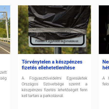
Törvénytelen a készpénzes
Nem
fizetés ellehetetlenítése
hé
zett
őség
A Fogyasztóvédelmi Egyesületek
A h
Országos Szövetsége szerint a
fel
készpénzes fizetés lehetőségét fenn
kell tartani a parkolásnál.