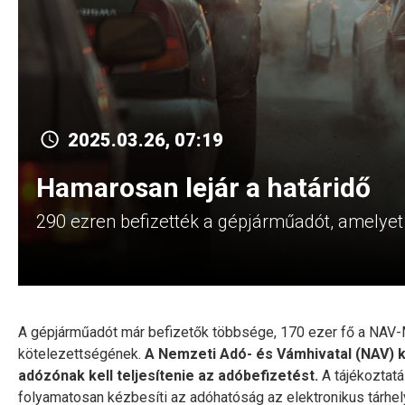
2025.03.26, 07:19
Hamarosan lejár a határidő
290 ezren befizették a gépjárműadót, amelyet á
A gépjárműadót már befizetők többsége, 170 ezer fő a NAV-M
kötelezettségének.
A Nemzeti Adó- és Vámhivatal (NAV) köz
adózónak kell teljesítenie az adóbefizetést.
A tájékoztatá
folyamatosan kézbesíti az adóhatóság az elektronikus tárhel