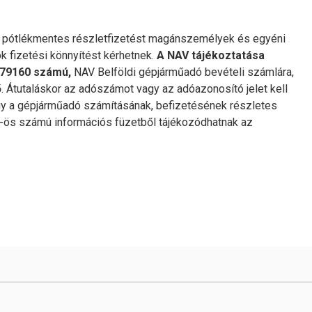
i pótlékmentes részletfizetést magánszemélyek és egyéni
k fizetési könnyítést kérhetnek.
A NAV tájékoztatása
079160 számú,
NAV Belföldi gépjárműadó bevételi számlára,
tő. Átutaláskor az adószámot vagy az adóazonosító jelet kell
gy a gépjárműadó számításának, befizetésének részletes
95-ös számú információs füzetből tájékozódhatnak az