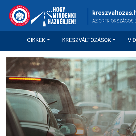
Skip
to
kreszvaltozas.
content
AZ ORFK-ORSZÁGOS 
CIKKEK
KRESZVÁLTOZÁSOK
VI