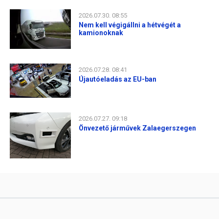
2026.07.30. 08:55
Nem kell végigállni a hétvégét a
kamionoknak
2026.07.28. 08:41
Újautóeladás az EU-ban
2026.07.27. 09:18
Önvezető járművek Zalaegerszegen