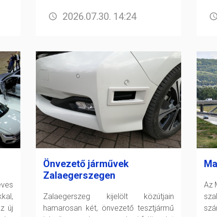
2026.07.30. 14:24
Önvezető járművek
Ma
Zalaegerszegen
éves
Az 
kal,
Zalaegerszeg kijelölt közútjain
sz
z új
hamarosan két, önvezető tesztjármű
szá