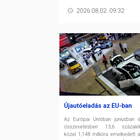
2026.08.02. 09:32
Újautóeladás az EU-ban
Az Európai Unióban júniusban 
összevetésben 13,6 százalék
közel 1,148 millióra emelkedett a