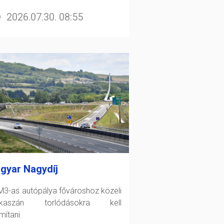
2026.07.30. 08:55
gyar Nagydíj
M3-as autópálya fővároshoz közeli
akaszán torlódásokra kell
mítani.