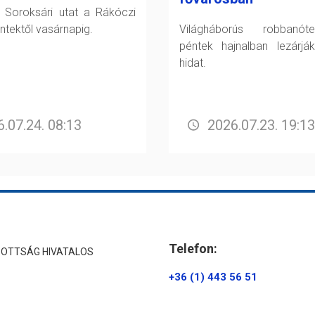
a Soroksári utat a Rákóczi
éntektől vasárnapig.
Világháborús robbanót
péntek hajnalban lezárjá
hidat.
.07.24. 08:13
2026.07.23. 19:13
Telefon:
ZOTTSÁG HIVATALOS
+36 (1) 443 56 51