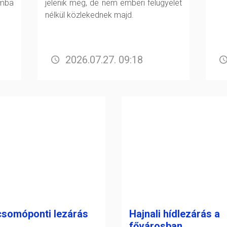
mba
jelenik meg, de nem emberi felügyelet
nélkül közlekednek majd.
2026.07.27. 09:18
csomóponti lezárás
Hajnali hídlezárás a
fővárosban