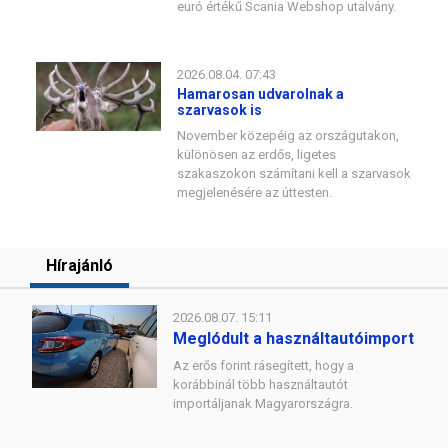
euró értékű Scania Webshop utalvány.
2026.08.04. 07:43
Hamarosan udvarolnak a
szarvasok is
November közepéig az országutakon,
különösen az erdős, ligetes
szakaszokon számítani kell a szarvasok
megjelenésére az úttesten.
Hírajánló
2026.08.07. 15:11
Meglódult a használtautóimport
Az erős forint rásegített, hogy a
korábbinál több használtautót
importáljanak Magyarországra.