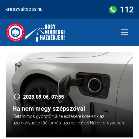
Skip
112
kreszvaltozas.hu
to
content
2023.09.06, 07:55
Ha nem megy szépszóval
Elektromos gyorstöltők telepítésére kötelezik az
üzemanyag töltőállomás-üzemeltetőket Németországban.