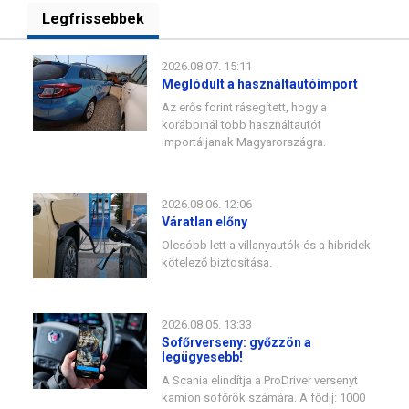
Legfrissebbek
2026.08.07. 15:11
Meglódult a használtautóimport
Az erős forint rásegített, hogy a
korábbinál több használtautót
importáljanak Magyarországra.
2026.08.06. 12:06
Váratlan előny
Olcsóbb lett a villanyautók és a hibridek
kötelező biztosítása.
2026.08.05. 13:33
Sofőrverseny: győzzön a
legügyesebb!
A Scania elindítja a ProDriver versenyt
kamion sofőrök számára. A fődíj: 1000