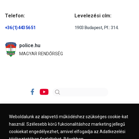
Telefon:
Levelezési cím:
+36 (1) 443 56 51
1903 Budapest, Pf.: 314.
police.hu
MAGYAR RENDŐRSÉG
Weboldalunk az alapvető működéshez szükséges cookie-kat
használ. Szélesebb körű fukcionalitáshoz marketing jellegű
Impresszum
Kapcsolat
Jogi nyilatkozat
cookiekat engedélyezhet, amivel elfogadja az Adatkezelési
tájékoztatóban foglaltakat.
Bővebben