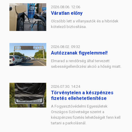
2026.08.06. 12:06
Váratlan előny
Olcsóbb lett a villanyautók és a hibridek
kötelező biztosítása.
2026.08.02. 09:32
Autózzanak figyelemmel!
Elmarad a rendőrség által tervezett
sebességellenőrzési akció a hőség miatt.
2026.07.30. 14:24
Törvénytelen a készpénzes
fizetés ellehetetlenítése
A Fogyasztóvédelmi Egyesületek
Országos Szövetsége szerint a
készpénzes fizetés lehetőségét fenn kell
tartani a parkolásnál.