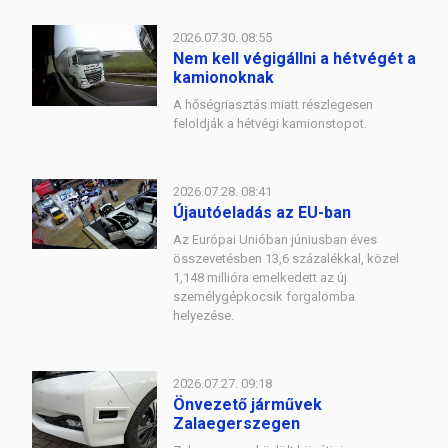
2026.07.30. 08:55
Nem kell végigállni a hétvégét a
kamionoknak
A hőségriasztás miatt részlegesen
feloldják a hétvégi kamionstopot.
2026.07.28. 08:41
Újautóeladás az EU-ban
Az Európai Unióban júniusban éves
összevetésben 13,6 százalékkal, közel
1,148 millióra emelkedett az új
személygépkocsik forgalomba
helyezése.
2026.07.27. 09:18
Önvezető járművek
Zalaegerszegen