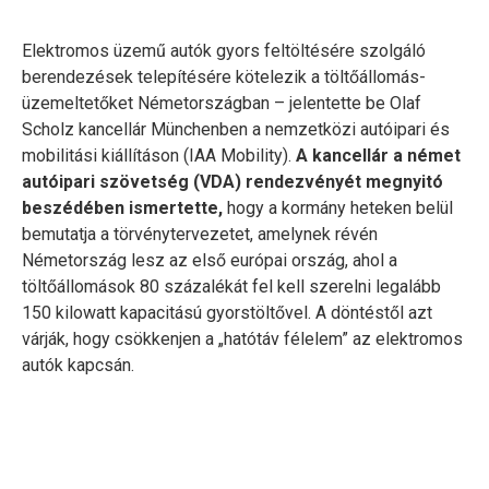
Elektromos üzemű autók gyors feltöltésére szolgáló
berendezések telepítésére kötelezik a töltőállomás-
üzemeltetőket Németországban – jelentette be Olaf
Scholz kancellár Münchenben a nemzetközi autóipari és
mobilitási kiállításon (IAA Mobility).
A kancellár a német
autóipari szövetség (VDA) rendezvényét megnyitó
beszédében ismertette,
hogy a kormány heteken belül
bemutatja a törvénytervezetet, amelynek révén
Németország lesz az első európai ország, ahol a
töltőállomások 80 százalékát fel kell szerelni legalább
150 kilowatt kapacitású gyorstöltővel. A döntéstől azt
várják, hogy csökkenjen a „hatótáv félelem” az elektromos
autók kapcsán.