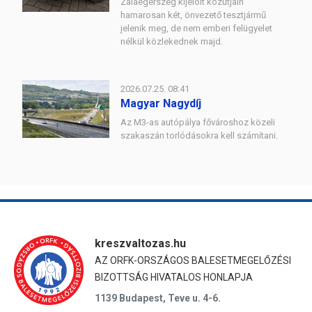
Zalaegerszeg kijelölt közútjain
hamarosan két, önvezető tesztjármű
jelenik meg, de nem emberi felügyelet
nélkül közlekednek majd.
2026.07.25. 08:41
Magyar Nagydíj
Az M3-as autópálya fővároshoz közeli
szakaszán torlódásokra kell számítani.
kreszvaltozas.hu
AZ ORFK-ORSZÁGOS BALESETMEGELŐZÉSI
BIZOTTSÁG HIVATALOS HONLAPJA
1139 Budapest, Teve u. 4-6.