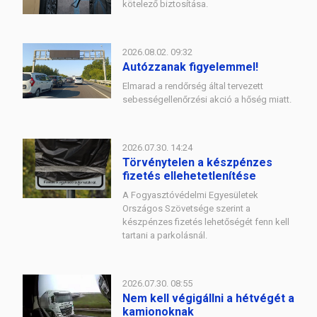
kötelező biztosítása.
2026.08.02. 09:32
Autózzanak figyelemmel!
Elmarad a rendőrség által tervezett
sebességellenőrzési akció a hőség miatt.
2026.07.30. 14:24
Törvénytelen a készpénzes
fizetés ellehetetlenítése
A Fogyasztóvédelmi Egyesületek
Országos Szövetsége szerint a
készpénzes fizetés lehetőségét fenn kell
tartani a parkolásnál.
2026.07.30. 08:55
Nem kell végigállni a hétvégét a
kamionoknak