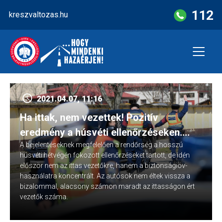
Skip
112
kreszvaltozas.hu
to
content
2021.04.07, 11:16
Ha ittak, nem vezettek! Pozitív
eredmény a húsvéti ellenőrzéseken.
A bejelentéseknek megfelelően a rendőrség a hosszú
Köszönjük!
húsvéti hétvégén fokozott ellenőrzéseket tartott, de idén
először nem az ittas vezetőkre, hanem a biztonságiöv-
használatra koncentrált. Az autósok nem éltek vissza a
bizalommal, alacsony számon maradt az ittasságon ért
vezetők száma.