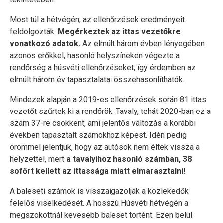
Most túl a hétvégén, az ellenőrzések eredményeit
feldolgozták.
Megérkeztek az ittas vezetőkre
vonatkozó adatok.
Az elmúlt három évben lényegében
azonos erőkkel, hasonló helyszíneken végezte a
rendőrség a húsvéti ellenőrzéseket, így érdemben az
elmúlt három év tapasztalatai összehasonlíthatók.
Mindezek alapján a 2019-es ellenőrzések során 81 ittas
vezetőt szűrtek ki a rendőrök. Tavaly, tehát 2020-ban ez a
szám 37-re csökkent, ami jelentős változás a korábbi
években tapasztalt számokhoz képest. Idén pedig
örömmel jelentjük, hogy az autósok nem éltek vissza a
helyzettel, mert
a tavalyihoz hasonló számban, 38
sofőrt kellett az ittassága miatt elmarasztalni!
A baleseti számok is visszaigazolják a közlekedők
felelős viselkedését. A hosszú Húsvéti hétvégén a
megszokottnál kevesebb baleset történt. Ezen belül