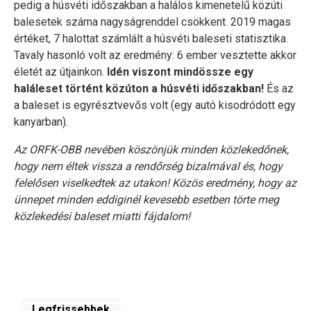
pedig a húsvéti időszakban a halálos kimenetelű közúti
balesetek száma nagyságrenddel csökkent. 2019 magas
értéket, 7 halottat számlált a húsvéti baleseti statisztika.
Tavaly hasonló volt az eredmény: 6 ember vesztette akkor
életét az útjainkon.
Idén viszont mindössze egy
haláleset történt közúton a húsvéti időszakban!
És az
a baleset is egyrésztvevős volt (egy autó kisodródott egy
kanyarban).
Az ORFK-OBB nevében köszönjük minden közlekedőnek,
hogy nem éltek vissza a rendőrség bizalmával és, hogy
felelősen viselkedtek az utakon! Közös eredmény, hogy az
ünnepet minden eddiginél kevesebb esetben törte meg
közlekedési baleset miatti fájdalom!
Legfrissebbek