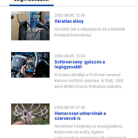
2026.08.06. 12:06
Váratlan előny
Olcsóbb lett a villanyautók és a hibridek
kötelező biztosítása.
2026.08.05. 13:33
Sofőrverseny: győzzön a
legügyesebb!
A Scania elindítja a ProDriver versenyt
kamion sofőrök számára. A fődíj: 1000
euró értékű Scania Webshop utalvány.
2026.08.04. 07:43
Hamarosan udvarolnak a
szarvasok is
November közepéig az országutakon,
különösen az erdős, ligetes
szakaszokon számítani kell a szarvasok