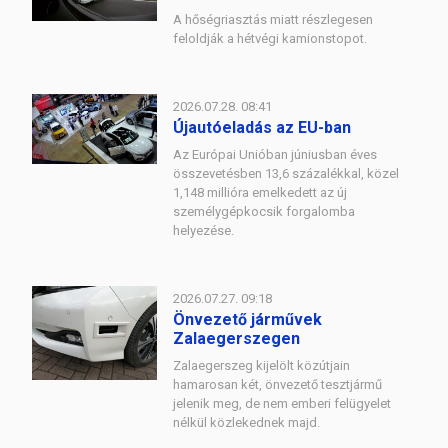
A hőségriasztás miatt részlegesen
feloldják a hétvégi kamionstopot.
2026.07.28. 08:41
Újautóeladás az EU-ban
Az Európai Unióban júniusban éves
összevetésben 13,6 százalékkal, közel
1,148 millióra emelkedett az új
személygépkocsik forgalomba
helyezése.
2026.07.27. 09:18
Önvezető járművek
Zalaegerszegen
Zalaegerszeg kijelölt közútjain
hamarosan két, önvezető tesztjármű
jelenik meg, de nem emberi felügyelet
nélkül közlekednek majd.