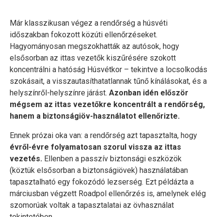
Már klasszikusan végez a rendőrség a húsvéti
időszakban fokozott közúti ellenőrzéseket.
Hagyományosan megszokhatták az autósok, hogy
elsősorban az ittas vezetők kiszűrésére szokott
koncentrálni a hatóság Húsvétkor – tekintve a locsolkodás
szokásait, a visszautasíthatatlannak tűnő kínálásokat, és a
helyszínről-helyszínre járást.
Azonban idén először
mégsem az ittas vezetőkre koncentrált a rendőrség,
hanem a biztonságiöv-használatot ellenőrizte.
Ennek prózai oka van: a rendőrség azt tapasztalta, hogy
évről-évre folyamatosan szorul vissza az ittas
vezetés.
Ellenben a passzív biztonsági eszközök
(köztük elsősorban a biztonságiövek) használatában
tapasztalható egy fokozódó lezserség. Ezt példázta a
márciusban végzett Roadpol ellenőrzés is, amelynek elég
szomorúak voltak a tapasztalatai az övhasználat
tekintetében.