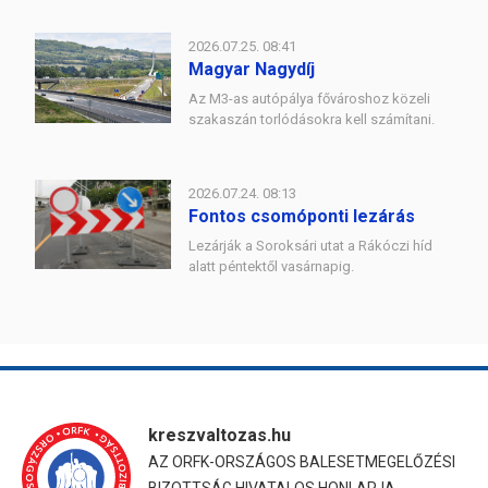
2026.07.25. 08:41
Magyar Nagydíj
Az M3-as autópálya fővároshoz közeli
szakaszán torlódásokra kell számítani.
2026.07.24. 08:13
Fontos csomóponti lezárás
Lezárják a Soroksári utat a Rákóczi híd
alatt péntektől vasárnapig.
kreszvaltozas.hu
AZ ORFK-ORSZÁGOS BALESETMEGELŐZÉSI