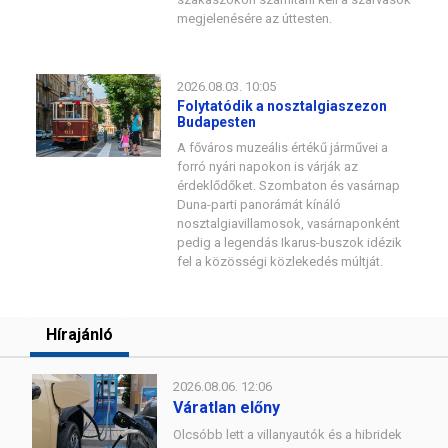
megjelenésére az úttesten.
2026.08.03. 10:05
Folytatódik a nosztalgiaszezon
Budapesten
A főváros muzeális értékű járművei a
forró nyári napokon is várják az
érdeklődőket. Szombaton és vasárnap
Duna-parti panorámát kínáló
nosztalgiavillamosok, vasárnaponként
pedig a legendás Ikarus-buszok idézik
fel a közösségi közlekedés múltját.
Hírajánló
2026.08.06. 12:06
Váratlan előny
Olcsóbb lett a villanyautók és a hibridek