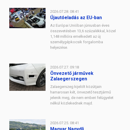
2026.07.28. 08:41
Újautóeladás az EU-ban
Az Európai Unióban júniusban éves
összevetésben 13,6 százalékkal, közel
1,148 millióra emelkedett az új
személygépkocsik forgalomba
helyezése.
2026.07.27. 09:18
Önvezető járművek
Zalaegerszegen
Zalaegerszeg kijelölt közútjain
hamarosan két, önvezető tesztjármű
jelenik meg, de nem emberi felügyelet
nélkül közlekednek majd.
2026.07.25. 08:41
Magyar Nagydíj