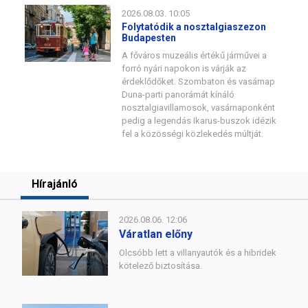
2026.08.03. 10:05
Folytatódik a nosztalgiaszezon
Budapesten
A főváros muzeális értékű járművei a
forró nyári napokon is várják az
érdeklődőket. Szombaton és vasárnap
Duna-parti panorámát kínáló
nosztalgiavillamosok, vasárnaponként
pedig a legendás Ikarus-buszok idézik
fel a közösségi közlekedés múltját.
Hírajánló
2026.08.06. 12:06
Váratlan előny
Olcsóbb lett a villanyautók és a hibridek
kötelező biztosítása.