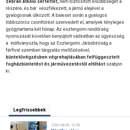
zebrán átkelő sértettet,
nem biztosított elsőbbséget a
részére, és bár vészfékezett, a jármű elejével a
gyalogosnak ütközött. A baleset során a gyalogos
többszörös csonttörést szenvedett el, amelyek tényleges
gyógytartama két hónap. Az esztergomi rendőrség
nyomozását követően benyújtott vádiratban az ügyészség
a indítványozta, hogy az Esztergomi Járásbíróság a
férfival szemben tárgyalás mellőzésével,
büntetővégzésben végrehajtásában felfüggesztett
fogházbüntetést és járművezetéstől eltiltást
szabjon
ki.
Legfrissebbek
2026.08.06. 12:06