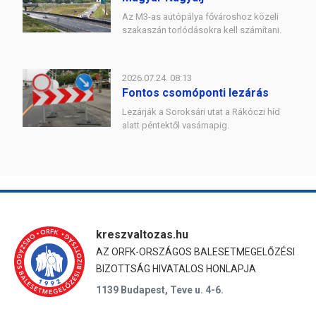
Az M3-as autópálya fővároshoz közeli
szakaszán torlódásokra kell számítani.
2026.07.24. 08:13
Fontos csomóponti lezárás
Lezárják a Soroksári utat a Rákóczi híd
alatt péntektől vasárnapig.
kreszvaltozas.hu
AZ ORFK-ORSZÁGOS BALESETMEGELŐZÉSI
BIZOTTSÁG HIVATALOS HONLAPJA
1139 Budapest, Teve u. 4-6.