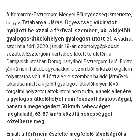
A Komárom-Esztergom Megyei Főügyészség ismertette,
Tatabányai Járási Ügyészség
vádiratot
hogy a
nyújtott be azzal a férfival szemben, aki a kijelölt
gyalogos-átkelőhelyen gyalogost ütött el.
A vádirat
szerint a férfi 2020. január 18-án személygépkocsit
vezetett Esztergom-kertváros lakott területén, a
Damjanich utcában Dorog irányából Esztergom felé. Előtte
jármű nem haladt, ugyanakkor a szemből érkező forgalom
folyamatos volt. A férfi a vele szemben haladó járművek
takarása miatt a kijelölt gyalogos-átkelőhelyen lévő
forgalmi helyzetet áttekinteni nem tudta,
ennek ellenére
a gyalogos-átkelőhelyet nem fokozott óvatossággal,
hanem a megengedett 50 km/h sebességet
meghaladó, 63-67 km/h közötti sebességgel
közelítette meg.
Emiatt
a férfi nem észlelte megfelelő távolságról a