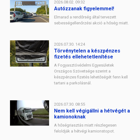
2026.08.02. 09:32
Autózzanak figyelemmel!
Elmarad a rendőrség által tervezett
sebességellenőrzési akció a hőség miatt.
2026.07.30. 14:24
Törvénytelen a készpénzes
fizetés ellehetetlenítése
A Fogyasztóvédelmi Egyesületek
Országos Szövetsége szerint a
készpénzes fizetés lehetőségét fenn kell
tartani a parkolásnál.
2026.07.30. 08:55
Nem kell végigállni a hétvégét a
kamionoknak
A hőségriasztás miatt részlegesen
feloldják a hétvégi kamionstopot.