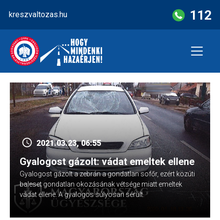
Skip
112
kreszvaltozas.hu
to
content
2021.03.23, 06:55
Gyalogost gázolt: vádat emeltek ellene
Gyalogost gázolt a zebrán a gondatlan sofőr, ezért közúti
baleset gondatlan okozásának vétsége miatt emeltek
vádat ellene. A gyalogos súlyosan sérült.