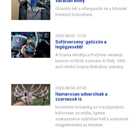
Váratlan előny
Olcsóbb lett a villanyautók és a hibridek
kötelező biztosítása.
2026.08.05. 13:33
Sofőrverseny: győzzön a
legügyesebb!
A Scania elindítja a ProDriver versenyt
kamion sofőrök számára. A fődíj: 1000
euró értékű Scania Webshop utalvány.
2026.08.04. 07:43
Hamarosan udvarolnak a
szarvasok is
November közepéig az országutakon,
különösen az erdős, ligetes
szakaszokon számítani kell a szarvasok
megjelenésére az úttesten.