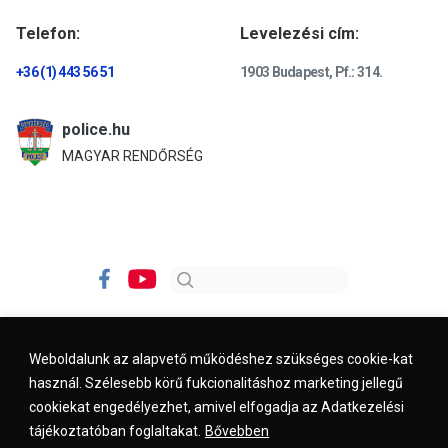
Telefon:
Levelezési cím:
+36 (1) 443 56 51
1903 Budapest, Pf.: 314.
police.hu
MAGYAR RENDŐRSÉG
Weboldalunk az alapvető működéshez szükséges cookie-kat
használ. Szélesebb körű fukcionalitáshoz marketing jellegű
Impresszum
Kapcsolat
Jogi nyilatkozat
cookiekat engedélyezhet, amivel elfogadja az Adatkezelési
tájékoztatóban foglaltakat.
Bővebben