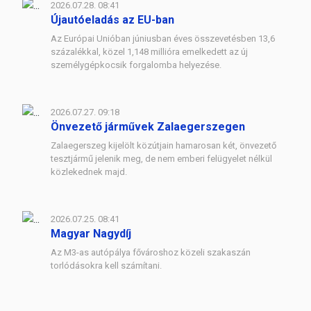
2026.07.28. 08:41
Újautóeladás az EU-ban
Az Európai Unióban júniusban éves összevetésben 13,6
százalékkal, közel 1,148 millióra emelkedett az új
személygépkocsik forgalomba helyezése.
2026.07.27. 09:18
Önvezető járművek Zalaegerszegen
Zalaegerszeg kijelölt közútjain hamarosan két, önvezető
tesztjármű jelenik meg, de nem emberi felügyelet nélkül
közlekednek majd.
2026.07.25. 08:41
Magyar Nagydíj
Az M3-as autópálya fővároshoz közeli szakaszán
torlódásokra kell számítani.