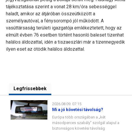
tájékoztatása szerint a vonat 28 km/óra sebességgel
haladt, amikor az átjáróban összeütközött a
személyautóval, a fénysorompó jól működött. A
vasúttársaság területi igazgatója emlékeztetett, hogy az
elmúlt évben 76 esetben történt hasonló baleset tizenhat
halálos áldozattal, idén a tiszaeszlári már a tizennegyedik
ilyen eset az ötödik halálos áldozattal.
Legfrissebbek
2026.08.09. 07:15
Mi a jó követési távolság?
Európa több országában a „két
másodperces szabály” szolgál alapul a
biztonságos követési távolság