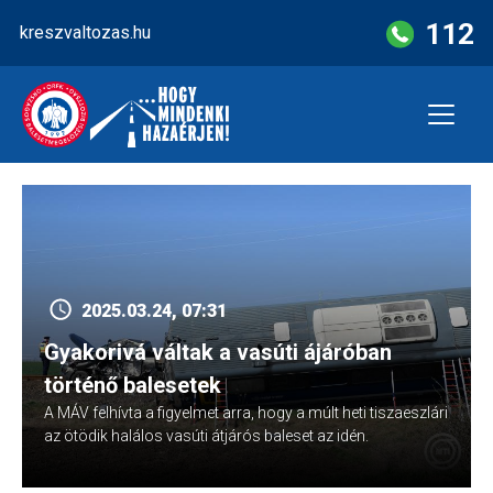
Skip
112
kreszvaltozas.hu
to
content
2025.03.24, 07:31
Gyakorivá váltak a vasúti ájáróban
történő balesetek
A MÁV felhívta a figyelmet arra, hogy a múlt heti tiszaeszlári
az ötödik halálos vasúti átjárós baleset az idén.