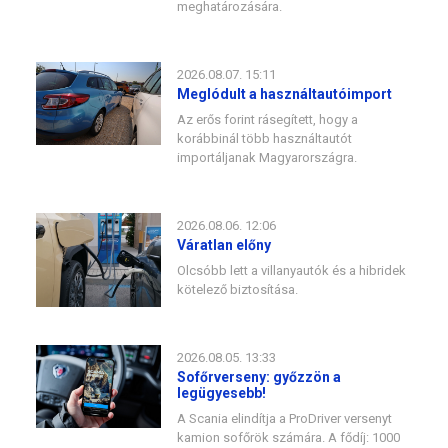
meghatározására.
2026.08.07. 15:11
Meglódult a használtautóimport
Az erős forint rásegített, hogy a
korábbinál több használtautót
importáljanak Magyarországra.
2026.08.06. 12:06
Váratlan előny
Olcsóbb lett a villanyautók és a hibridek
kötelező biztosítása.
2026.08.05. 13:33
Sofőrverseny: győzzön a
legügyesebb!
A Scania elindítja a ProDriver versenyt
kamion sofőrök számára. A fődíj: 1000