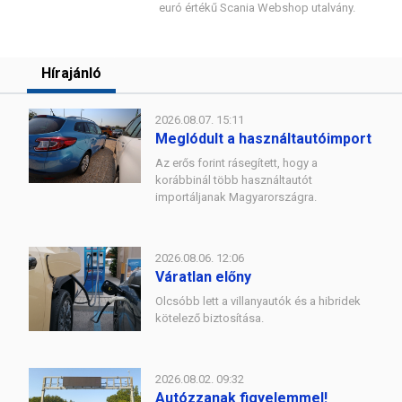
euró értékű Scania Webshop utalvány.
Hírajánló
2026.08.07. 15:11
Meglódult a használtautóimport
Az erős forint rásegített, hogy a
korábbinál több használtautót
importáljanak Magyarországra.
2026.08.06. 12:06
Váratlan előny
Olcsóbb lett a villanyautók és a hibridek
kötelező biztosítása.
2026.08.02. 09:32
Autózzanak figyelemmel!