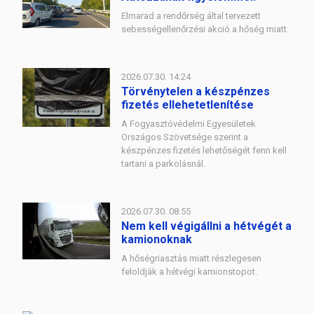
Elmarad a rendőrség által tervezett
sebességellenőrzési akció a hőség miatt.
2026.07.30. 14:24
Törvénytelen a készpénzes
fizetés ellehetetlenítése
A Fogyasztóvédelmi Egyesületek
Országos Szövetsége szerint a
készpénzes fizetés lehetőségét fenn kell
tartani a parkolásnál.
2026.07.30. 08:55
Nem kell végigállni a hétvégét a
kamionoknak
A hőségriasztás miatt részlegesen
feloldják a hétvégi kamionstopot.