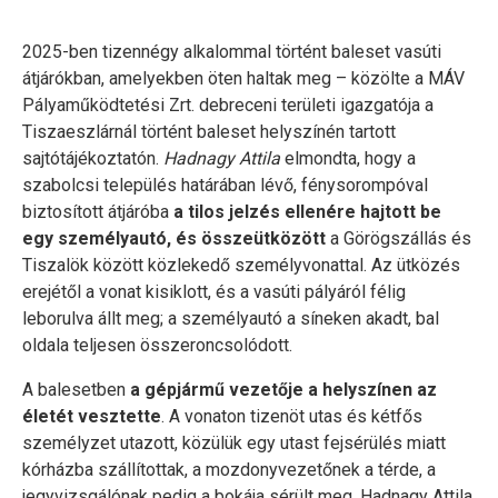
2025-ben tizennégy alkalommal történt baleset vasúti
átjárókban, amelyekben öten haltak meg – közölte a MÁV
Pályaműködtetési Zrt. debreceni területi igazgatója a
Tiszaeszlárnál történt baleset helyszínén tartott
sajtótájékoztatón.
Hadnagy Attila
elmondta, hogy a
szabolcsi település határában lévő, fénysorompóval
biztosított átjáróba
a tilos jelzés ellenére hajtott be
egy személyautó, és összeütközött
a Görögszállás és
Tiszalök között közlekedő személyvonattal. Az ütközés
erejétől a vonat kisiklott, és a vasúti pályáról félig
leborulva állt meg; a személyautó a síneken akadt, bal
oldala teljesen összeroncsolódott.
A balesetben
a gépjármű vezetője a helyszínen az
életét vesztette
. A vonaton tizenöt utas és kétfős
személyzet utazott, közülük egy utast fejsérülés miatt
kórházba szállítottak, a mozdonyvezetőnek a térde, a
jegyvizsgálónak pedig a bokája sérült meg. Hadnagy Attila