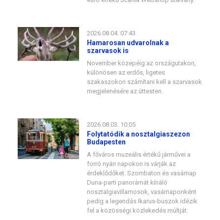
2026.08.04. 07:43
Hamarosan udvarolnak a
szarvasok is
November közepéig az országutakon,
különösen az erdős, ligetes
szakaszokon számítani kell a szarvasok
megjelenésére az úttesten.
2026.08.03. 10:05
Folytatódik a nosztalgiaszezon
Budapesten
A főváros muzeális értékű járművei a
forró nyári napokon is várják az
érdeklődőket. Szombaton és vasárnap
Duna-parti panorámát kínáló
nosztalgiavillamosok, vasárnaponként
pedig a legendás Ikarus-buszok idézik
fel a közösségi közlekedés múltját.