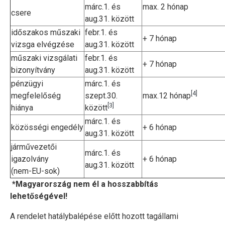
márc.1. és
max. 2 hónap
csere
aug.31. között
időszakos műszaki
febr.1. és
+ 7 hónap
vizsga elvégzése
aug.31. között
műszaki vizsgálati
febr.1. és
+ 7 hónap
bizonyítvány
aug.31. között
pénzügyi
márc.1. és
[4]
megfelelőség
szept.30.
max.12 hónap
[3]
hiánya
között
márc.1. és
közösségi engedély
+ 6 hónap
aug.31. között
járművezetői
márc.1. és
igazolvány
+ 6 hónap
aug.31. között
(nem-EU-sok)
*Magyarország nem él a hosszabbítás
lehetőségével!
A rendelet hatálybalépése előtt hozott tagállami