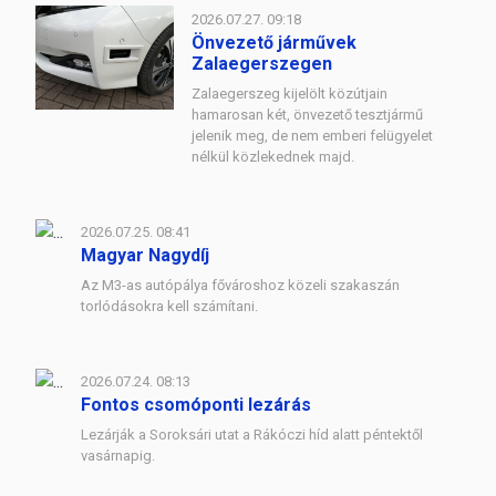
2026.07.27. 09:18
Önvezető járművek
Zalaegerszegen
Zalaegerszeg kijelölt közútjain
hamarosan két, önvezető tesztjármű
jelenik meg, de nem emberi felügyelet
nélkül közlekednek majd.
2026.07.25. 08:41
Magyar Nagydíj
Az M3-as autópálya fővároshoz közeli szakaszán
torlódásokra kell számítani.
2026.07.24. 08:13
Fontos csomóponti lezárás
Lezárják a Soroksári utat a Rákóczi híd alatt péntektől
vasárnapig.