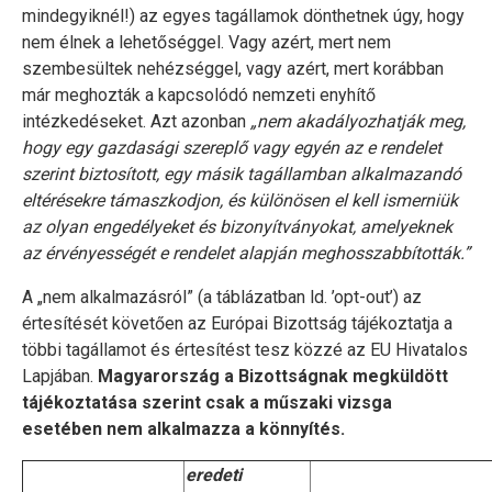
mindegyiknél!) az egyes tagállamok dönthetnek úgy, hogy
nem élnek a lehetőséggel. Vagy azért, mert nem
szembesültek nehézséggel, vagy azért, mert korábban
már meghozták a kapcsolódó nemzeti enyhítő
intézkedéseket. Azt azonban
„nem akadályozhatják meg,
hogy egy gazdasági szereplő vagy egyén az e rendelet
szerint biztosított, egy másik tagállamban alkalmazandó
eltérésekre támaszkodjon, és különösen el kell ismerniük
az olyan engedélyeket és bizonyítványokat, amelyeknek
az érvényességét e rendelet alapján meghosszabbították.”
A „nem alkalmazásról” (a táblázatban ld. ’opt-out’) az
értesítését követően az Európai Bizottság tájékoztatja a
többi tagállamot és értesítést tesz közzé az EU Hivatalos
Lapjában.
Magyarország a Bizottságnak megküldött
tájékoztatása szerint csak a műszaki vizsga
esetében nem alkalmazza a könnyítés.
eredeti