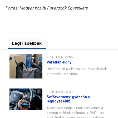
Forrás: Magyar közúti Fuvarozók Egyesülete
Legfrissebbek
2026.08.06. 12:06
Váratlan előny
Olcsóbb lett a villanyautók és a hibridek
kötelező biztosítása.
2026.08.05. 13:33
Sofőrverseny: győzzön a
legügyesebb!
A Scania elindítja a ProDriver versenyt
kamion sofőrök számára. A fődíj: 1000
euró értékű Scania Webshop utalvány.