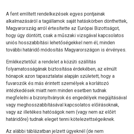
A fent említett rendelkezések egyes pontjainak
alkalmazásáról a tagállamok saját hatáskörben dönthettek,
Magyarország arról értesítette az Európai Bizottságot,
hogy úgy döntött, csak a műszaki vizsgával kapcsolatos
uniós hosszabbítási lehetőségekkel nem él, minden
további határidő módosítás Magyarországon is érvényes.
Emlékeztetőül: a
rendelet
a közúti szállítás
folyamatosságának biztosítása érdekében, az elmúlt
hónapok azon tapasztalatai alapján született, hogy a
fuvarozók és más érintett személyek a korlátozó
intézkedések miatt nem minden esetben tudnak
megfelelni a bizonyítványok és engedélyek megújításával
vagy meghosszabbításával kapcsolatos előírásoknak,
vagy az illetékes hatóságok nem (vagy nem az előírt
határidőre) tudnak eleget tenni kötelezettségeiknek.
Az alábbi táblázatban jelzett ügyeknél (de nem