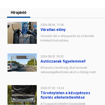
Hírajánló
2026.08.06. 12:06
Váratlan előny
Olcsóbb lett a villanyautók és a hibridek
kötelező biztosítása.
2026.08.02. 09:32
Autózzanak figyelemmel!
Elmarad a rendőrség által tervezett
sebességellenőrzési akció a hőség miatt.
2026.07.30. 14:24
Törvénytelen a készpénzes
fizetés ellehetetlenítése
A Fogyasztóvédelmi Egyesületek