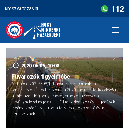
Skip
112
kreszvaltozas.hu
to
content
2020.06.06, 10:08
Fuvarozók figyelmébe
Az Unió a 2020/698/EU, úgynevezett „Omnibus”
rendeletével kihirdette azokat a 2020. június 4-től kötelezően
alkalmazandó könnyítéseket, amelyek az egyes, a
járványhelyzet ideje alatt lejárt igazolványok és engedélyek
érvényességének automatikus meghosszabbítására
vonatkoznak.