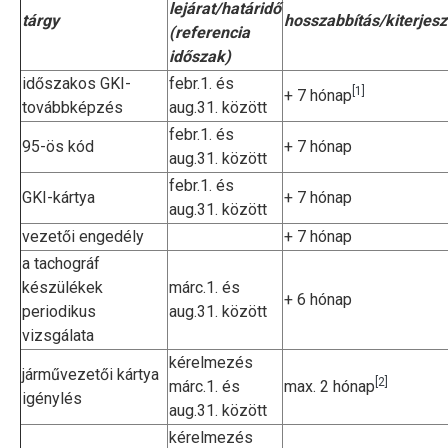
lejárat/határidő
tárgy
hosszabbítás/kiterjesz
(referencia
időszak)
időszakos GKI-
febr.1. és
[1]
+ 7 hónap
továbbképzés
aug.31. között
febr.1. és
95-ös kód
+ 7 hónap
aug.31. között
febr.1. és
GKI-kártya
+ 7 hónap
aug.31. között
vezetői engedély
+ 7 hónap
a tachográf
készülékek
márc.1. és
+ 6 hónap
periodikus
aug.31. között
vizsgálata
kérelmezés
járművezetői kártya
[2]
márc.1. és
max. 2 hónap
igénylés
aug.31. között
kérelmezés