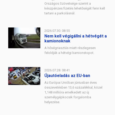
Országos Szövetsége szerint a
készpénzes fizetés lehetőségét fenn kell
tartani a parkolásnál.
2026.07.30. 08:55
Nem kell végigállni a hétvégét a
kamionoknak
A hőségriasztás miatt részlegesen
feloldják a hétvégi kamionstopot.
2026.07.28. 08:41
Újautóeladás az EU-ban
Az Európai Unióban júniusban éves
összevetésben 13,6 százalékkal, közel
1,148 millióra emelkedett az új
személygépkocsik forgalomba
helyezése.