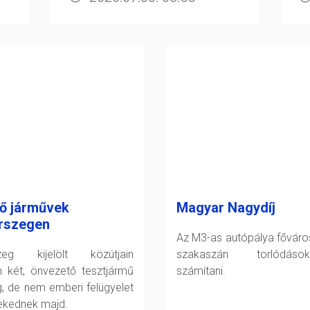
ő járművek
Magyar Nagydíj
rszegen
Az M3-as autópálya főváro
szeg kijelölt közútjain
szakaszán torlódáso
 két, önvezető tesztjármű
számítani.
g, de nem emberi felügyelet
lekednek majd.