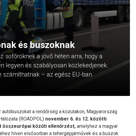
ónak és buszoknak
z sofőröknek a jövő héten arra, hogy a
en legyen és szabályosan közlekedjenek.
re számíthatnak – az egész EU-ban.
az autóbuszokat a rendőrség a közutakon, Magyarország
k Hálózata (ROADPOL)
november 6. és 12. közötti
 összeurópai közúti ellenőrzést,
amelyhez a magyar
séhez híven elsősorban a tehergépjárművek és a buszok