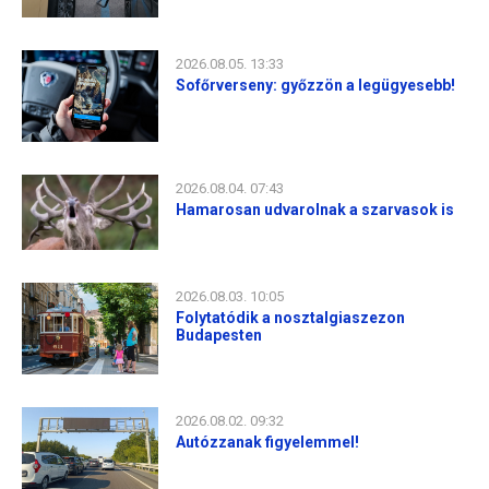
2026.08.05. 13:33
Sofőrverseny: győzzön a legügyesebb!
2026.08.04. 07:43
Hamarosan udvarolnak a szarvasok is
2026.08.03. 10:05
Folytatódik a nosztalgiaszezon
Budapesten
2026.08.02. 09:32
Autózzanak figyelemmel!