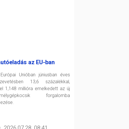
autóeladás az EU-ban
Európai Unióban júniusban éves
zevetésben 13,6 százalékkal,
el 1,148 millióra emelkedett az új
emélygépkocsik forgalomba
yezése.
2026.07.28. 08:41