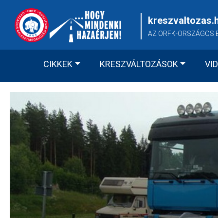
Skip
to
kreszvaltozas.
content
AZ ORFK-ORSZÁGOS 
CIKKEK
KRESZVÁLTOZÁSOK
VI