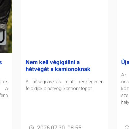
s
Nem kell végigállni a
Új
hétvégét a kamionoknak
Az 
tek
A hőségriasztás miatt részlegesen
öss
t a
feloldják a hétvégi kamionstopot.
köz
fenn
sz
hel
2026.07.30. 08:55