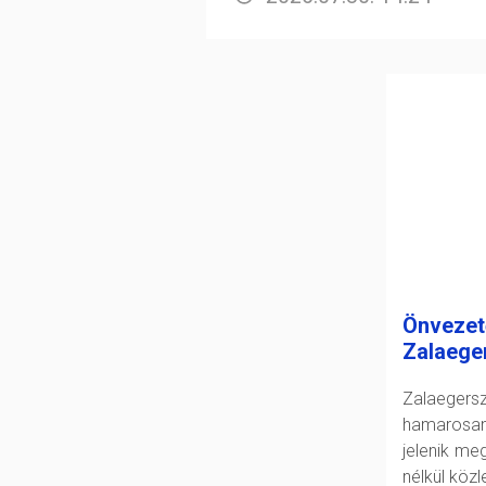
Önvezet
Zalaege
Zalaeger
hamarosan
jelenik me
nélkül köz