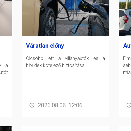
Váratlan előny
Au
Olcsóbb lett a villanyautók és a
Elm
gy a
hibridek kötelező biztosítása.
seb
tót
miat
2026.08.06. 12:06