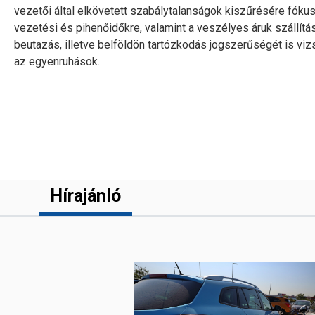
vezetői által elkövetett szabálytalanságok kiszűrésére fókus
vezetési és pihenőidőkre, valamint a veszélyes áruk szállít
beutazás, illetve belföldön tartózkodás jogszerűségét is vi
az egyenruhások.
Hírajánló