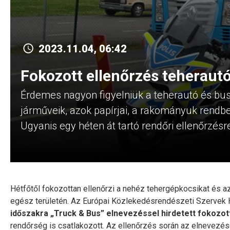
2023.11.04, 06:42
Fokozott ellenőrzés teheraut
Érdemes nagyon figyelniük a teherautó és bus
járműveik, azok papírjai, a rakományuk rendb
Ugyanis egy héten át tartó rendőri ellenőrzés
Hétfőtől fokozottan ellenőrzi a nehéz tehergépkocsikat és 
egész területén. Az Európai Közlekedésrendészeti Szerve
időszakra „Truck & Bus” elnevezéssel hirdetett fokozott
rendőrség is csatlakozott. Az ellenőrzés során az elnevezé