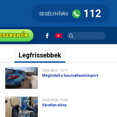
112
SEGÉLYHÍVÁS
ESZkerék
Legfrissebbek
2026.08.07. 15:11
Meglódult a használtautóimport
2026.08.06. 12:06
Váratlan előny