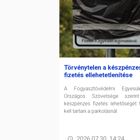
Törvénytelen a készpénze
fizetés ellehetetlenítése
A Fogyasztóvédelmi Egyesüle
Országos Szövetsége szerin
készpénzes fizetés lehetőségét 
kell tartani a parkolásnál.
2026.07.30. 14:24