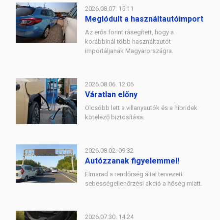
2026.08.07. 15:11
Meglódult a használtautóimport
Az erős forint rásegített, hogy a
korábbinál több használtautót
importáljanak Magyarországra.
2026.08.06. 12:06
Váratlan előny
Olcsóbb lett a villanyautók és a hibridek
kötelező biztosítása.
2026.08.02. 09:32
Autózzanak figyelemmel!
Elmarad a rendőrség által tervezett
sebességellenőrzési akció a hőség miatt.
2026.07.30. 14:24