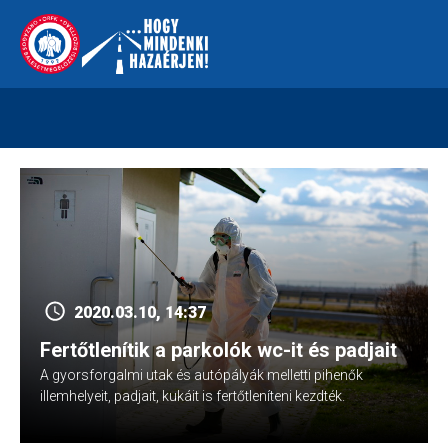
Skip
112
kreszvaltozas.hu
to
content
2020.03.10, 14:37
Fertőtlenítik a parkolók wc-it és padjait
A gyorsforgalmi utak és autópályák melletti pihenők
illemhelyeit, padjait, kukáit is fertőtleníteni kezdték.