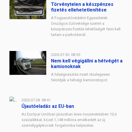
Törvénytelen a készpénzes
fizetés ellehetetlenítése
A Fogyasztóvédelmi Egyesületek
Országos Szövetsége szerint a
készpénzes fizetés lehetőségét fenn kell
tartani a parkolásnál.
2026.07.30. 08:55
Nem kell végigállni a hétvégét a
kamionoknak
A hőségriasztás miatt részlegesen
feloldják a hétvégi kamionstopot.
2026.07.28. 08:41
Újautóeladás az EU-ban
Az Európai Unióban júniusban éves összevetésben 13,6
százalékkal, közel 1,148 millióra emelkedett az új
személygépkocsik forgalomba helyezése.