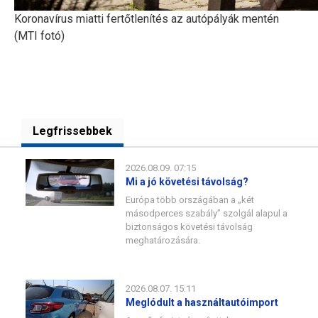
Koronavírus miatti fertőtlenítés az autópályák mentén
(MTI fotó)
Legfrissebbek
2026.08.09. 07:15
Mi a jó követési távolság?
Európa több országában a „két
másodperces szabály” szolgál alapul a
biztonságos követési távolság
meghatározására.
2026.08.07. 15:11
Meglódult a használtautóimport