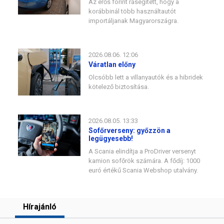
Az erős forint rásegített, hogy a
korábbinál több használtautót
importáljanak Magyarországra.
2026.08.06. 12:06
Váratlan előny
Olcsóbb lett a villanyautók és a hibridek
kötelező biztosítása.
2026.08.05. 13:33
Sofőrverseny: győzzön a
legügyesebb!
A Scania elindítja a ProDriver versenyt
kamion sofőrök számára. A fődíj: 1000
euró értékű Scania Webshop utalvány.
Hírajánló