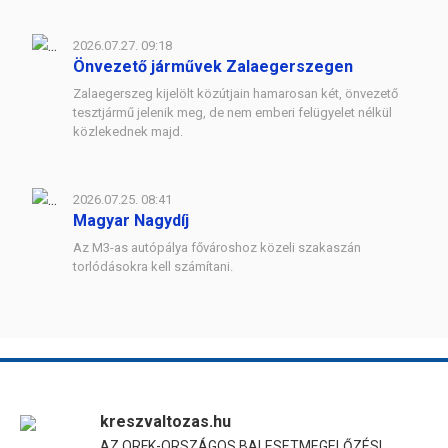
2026.07.27. 09:18
Önvezető járművek Zalaegerszegen
Zalaegerszeg kijelölt közútjain hamarosan két, önvezető
tesztjármű jelenik meg, de nem emberi felügyelet nélkül
közlekednek majd.
2026.07.25. 08:41
Magyar Nagydíj
Az M3-as autópálya fővároshoz közeli szakaszán
torlódásokra kell számítani.
kreszvaltozas.hu
AZ ORFK-ORSZÁGOS BALESETMEGELŐZÉSI