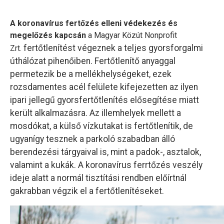
A koronavírus fertőzés elleni védekezés és
megelőzés kapcsán
a Magyar Közút Nonprofit
fertőtlenítést végeznek a teljes gyorsforgalmi
Zrt.
úthálózat pihenőiben. Fertőtlenítő anyaggal
permetezik be a mellékhelységeket, ezek
rozsdamentes acél felülete kifejezetten az ilyen
ipari jellegű gyorsfertőtlenítés elősegítése miatt
került alkalmazásra. Az illemhelyek mellett a
mosdókat, a külső vízkutakat is fertőtlenítik, de
ugyanígy tesznek a parkoló szabadban álló
berendezési tárgyaival is, mint a padok-, asztalok,
valamint a kukák. A koronavírus ferrtőzés veszély
ideje alatt a normál tisztítási rendben előírtnál
gakrabban végzik el a fertőtlenítéseket.