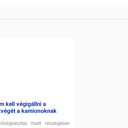
 kell végigállni a
tvégét a kamionoknak
őségriasztás miatt részlegesen