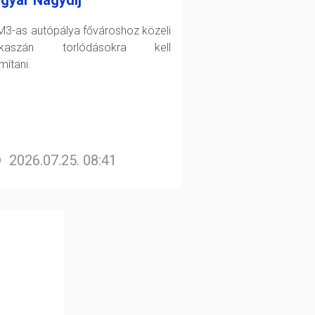
gyar Nagydíj
M3-as autópálya fővároshoz közeli
akaszán torlódásokra kell
mítani.
2026.07.25. 08:41