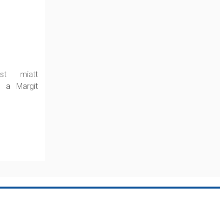
est miatt
k a Margit