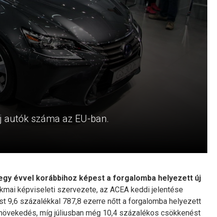
j autók száma az EU-ban.
gy évvel korábbihoz képest a forgalomba helyezett új
kmai képviseleti szervezete, az ACEA keddi jelentése
st 9,6 százalékkal 787,8 ezerre nőtt a forgalomba helyezett
a növekedés, míg júliusban még 10,4 százalékos csökkenést