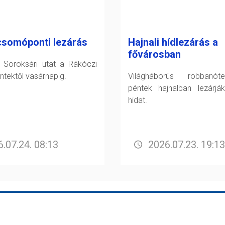
csomóponti lezárás
Hajnali hídlezárás a
fővárosban
a Soroksári utat a Rákóczi
éntektől vasárnapig.
Világháborús robbanót
péntek hajnalban lezárjá
hidat.
.07.24. 08:13
2026.07.23. 19:13