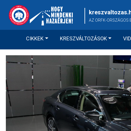
Skip
to
kreszvaltozas.
content
AZ ORFK-ORSZÁGOS 
CIKKEK
KRESZVÁLTOZÁSOK
VI