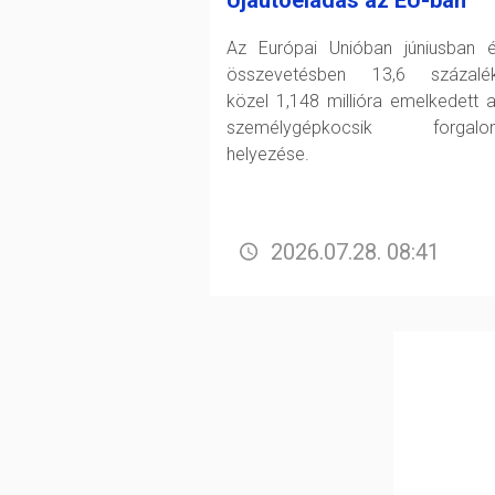
Újautóeladás az EU-ban
Az Európai Unióban júniusban 
összevetésben 13,6 százalék
közel 1,148 millióra emelkedett a
személygépkocsik forgalo
helyezése.
2026.07.28. 08:41