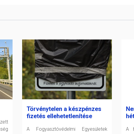
Törvénytelen a készpénzes
Nem
fizetés ellehetetlenítése
hé
zett
őség
A Fogyasztóvédelmi Egyesületek
A h