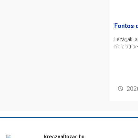
Fontos 
Lezárják 
híd alatt p
2026
kreszvaltozas.hu