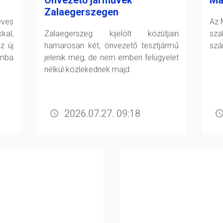
Önvezető járművek
Ma
Zalaegerszegen
éves
Az 
kal,
Zalaegerszeg kijelölt közútjain
sz
z új
hamarosan két, önvezető tesztjármű
szá
mba
jelenik meg, de nem emberi felügyelet
nélkül közlekednek majd.
2026.07.27. 09:18