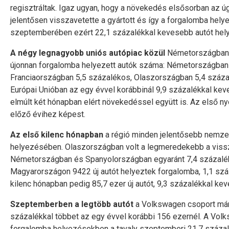
regisztráltak. Igaz ugyan, hogy a növekedés elsősorban az úg
jelentősen visszavetette a gyártott és így a forgalomba he
szeptemberében ezért 22,1 százalékkal kevesebb autót hel
A négy legnagyobb uniós autópiac közül
Németországban 
újonnan forgalomba helyezett autók száma: Németországban 
Franciaországban 5,5 százalékos, Olaszországban 5,4 száza
Európai Unióban az egy évvel korábbinál 9,9 százalékkal kev
elmúlt két hónapban elért növekedéssel együtt is. Az első 
előző évihez képest.
Az első kilenc hónapban
a régió minden jelentősebb nemzet
helyezésében. Olaszországban volt a legmeredekebb a viss
Németországban és Spanyolországban egyaránt 7,4 százalék
Magyarországon 9422 új autót helyeztek forgalomba, 1,1 sz
kilenc hónapban pedig 85,7 ezer új autót, 9,3 százalékkal ke
Szeptemberben a legtöbb autót
a Volkswagen csoport márk
százalékkal többet az egy évvel korábbi 156 ezernél. A Vol
forgalomba helyezésekben a tavaly szeptemberi 21,7 százalék