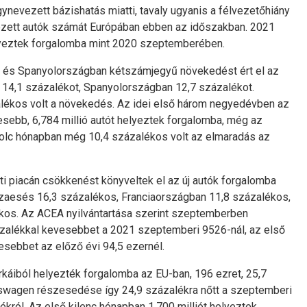
ynevezett bázishatás miatti, tavaly ugyanis a félvezetőhiány
lyezett autók számát Európában ebben az időszakban. 2021
yeztek forgalomba mint 2020 szeptemberében.
és Spanyolországban kétszámjegyű növekedést ért el az
14,1 százalékot, Spanyolországban 12,7 százalékot.
lékos volt a növekedés. Az idei első három negyedévben az
esebb, 6,784 millió autót helyeztek forgalomba, még az
nyolc hónapban még 10,4 százalékos volt az elmaradás az
i piacán csökkenést könyveltek el az új autók forgalomba
zaesés 16,3 százalékos, Franciaországban 11,8 százalékos,
os. Az ACEA nyilvántartása szerint szeptemberben
ázalékkal kevesebbet a 2021 szeptemberi 9526-nál, az első
vesebbet az előző évi 94,5 ezernél.
áiból helyezték forgalomba az EU-ban, 196 ezret, 25,7
kswagen részesedése így 24,9 százalékra nőtt a szeptemberi
ról. Az első kilenc hónapban 1,700 milliót helyeztek