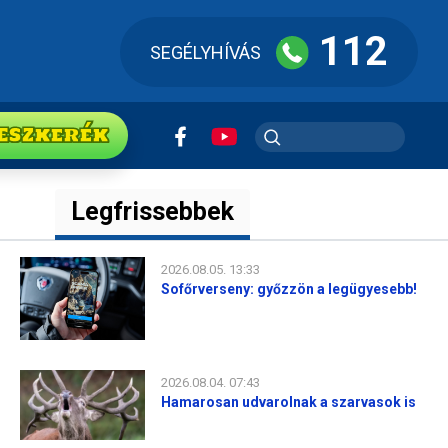
112
SEGÉLYHÍVÁS
ESZkerék
Legfrissebbek
2026.08.05. 13:33
Sofőrverseny: győzzön a legügyesebb!
2026.08.04. 07:43
Hamarosan udvarolnak a szarvasok is