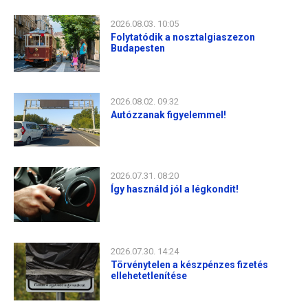
2026.08.03. 10:05
Folytatódik a nosztalgiaszezon
Budapesten
2026.08.02. 09:32
Autózzanak figyelemmel!
2026.07.31. 08:20
Így használd jól a légkondit!
2026.07.30. 14:24
Törvénytelen a készpénzes fizetés
ellehetetlenítése