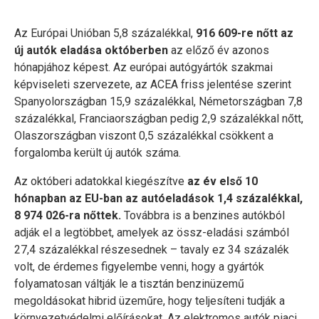
Az Európai Unióban 5,8 százalékkal,
916 609-re nőtt az
új autók eladása októberben
az előző év azonos
hónapjához képest. Az európai autógyártók szakmai
képviseleti szervezete, az ACEA friss jelentése szerint
Spanyolországban 15,9 százalékkal, Németországban 7,8
százalékkal, Franciaországban pedig 2,9 százalékkal nőtt,
Olaszországban viszont 0,5 százalékkal csökkent a
forgalomba került új autók száma.
Az októberi adatokkal kiegészítve
az év első 10
hónapban az EU-ban az autóeladások 1,4 százalékkal,
8 974 026-ra nőttek.
Továbbra is a benzines autókból
adják el a legtöbbet, amelyek az össz-eladási számból
27,4 százalékkal részesednek – tavaly ez 34 százalék
volt, de érdemes figyelembe venni, hogy a gyártók
folyamatosan váltják le a tisztán benzinüzemű
megoldásokat hibrid üzeműre, hogy teljesíteni tudják a
környezetvédelmi előírásokat. Az elektromos autók piaci