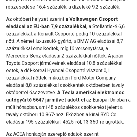
részesedése 16,4 százalék, a dízeleké 9,2 százalék.
Az októberi helyzet szerint
a Volkswagen Csoport
eladásai az EU-ban 7,9 százalékkal,
a Stellantis-é 6,6
százalékkal, a Renault Csoporté pedig 10 százalékkal
nőtt. A német luxusautó-gyártó, a BMW AG eladásai 8,7
százalékkal emelkedtek, míg fő versenytársa, a
Mercedes-Benz eladásai 2 százalékkal nőttek. A japán
Toyota Csoport járműveinek eladásai 10,8 százalékkal
estek, a dél-koreai Hyundai Csoporté viszont 0,1
százalékkal nőttek, miközben Ford Motor Company
eladásai 8,8 százalékkal csökkentek októberben tavaly
októberrel összevetve.
A Tesla amerikai elektromos
autógyártó 5647 járművet adott el
az Európai Unióban a
múlt hónapban, ami 48 százalékos csökkenést jelent a
tavaly októberi 10 867-hez. Eközben a kínai BYD Co.
eladásai 195 százalékkal, 4525-ről, 13 350-re ugrottak.
Az ACEA honlapján szereplő adatok szerint