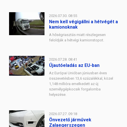
2026.07.30. 08:55
Nem kell végigállni a hétvégét a
kamionoknak
A hőségriasztás miatt részlegesen
feloldják a hétvégi kamionstopot.
2026.07.28. 08:41
Újautóeladás az EU-ban
Az Európai Unióban júniusban éves
összevetésben 13,6 százalékkal, közel
1,148 millióra emelkedett az új
személygépkocsik forgalomba
helyezése.
2026.07.27. 09:18
Önvezető járművek
Zalaegerszegen