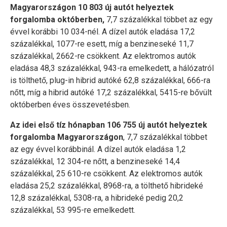
Magyarországon 10 803 új autót helyeztek
forgalomba októberben,
7,7 százalékkal többet az egy
évvel korábbi 10 034-nél. A dízel autók eladása 17,2
százalékkal, 1077-re esett, míg a benzineseké 11,7
százalékkal, 2662-re csökkent. Az elektromos autók
eladása 48,3 százalékkal, 943-ra emelkedett, a hálózatról
is tölthető, plug-in hibrid autóké 62,8 százalékkal, 666-ra
nőtt, míg a hibrid autóké 17,2 százalékkal, 5415-re bővült
októberben éves összevetésben.
Az idei első tíz hónapban 106 755 új autót helyeztek
forgalomba Magyarországon
, 7,7 százalékkal többet
az egy évvel korábbinál. A dízel autók eladása 1,2
százalékkal, 12 304-re nőtt, a benzineseké 14,4
százalékkal, 25 610-re csökkent. Az elektromos autók
eladása 25,2 százalékkal, 8968-ra, a tölthető hibrideké
12,8 százalékkal, 5308-ra, a hibrideké pedig 20,2
százalékkal, 53 995-re emelkedett.