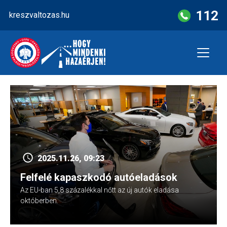
Skip
112
kreszvaltozas.hu
to
content
2025.11.26, 09:23
Felfelé kapaszkodó autóeladások
Az EU-ban 5,8 százalékkal nőtt az új autók eladása
októberben.