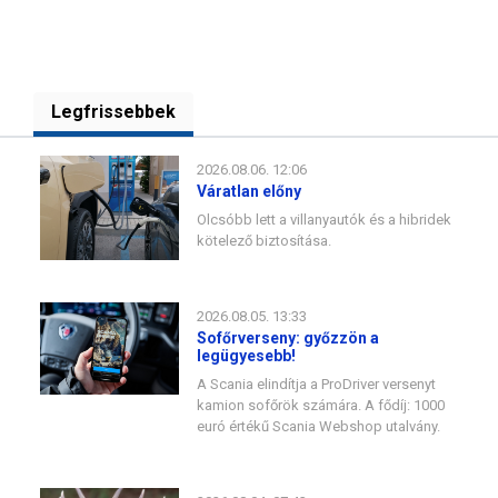
Legfrissebbek
2026.08.06. 12:06
Váratlan előny
Olcsóbb lett a villanyautók és a hibridek
kötelező biztosítása.
2026.08.05. 13:33
Sofőrverseny: győzzön a
legügyesebb!
A Scania elindítja a ProDriver versenyt
kamion sofőrök számára. A fődíj: 1000
euró értékű Scania Webshop utalvány.