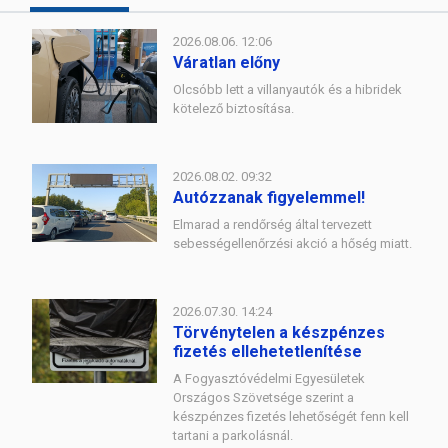
2026.08.06. 12:06
Váratlan előny
Olcsóbb lett a villanyautók és a hibridek
kötelező biztosítása.
2026.08.02. 09:32
Autózzanak figyelemmel!
Elmarad a rendőrség által tervezett
sebességellenőrzési akció a hőség miatt.
2026.07.30. 14:24
Törvénytelen a készpénzes
fizetés ellehetetlenítése
A Fogyasztóvédelmi Egyesületek
Országos Szövetsége szerint a
készpénzes fizetés lehetőségét fenn kell
tartani a parkolásnál.