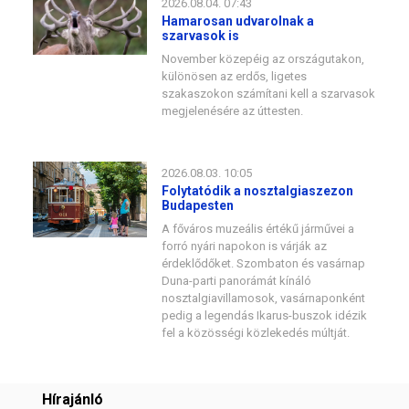
2026.08.04. 07:43
Hamarosan udvarolnak a
szarvasok is
November közepéig az országutakon,
különösen az erdős, ligetes
szakaszokon számítani kell a szarvasok
megjelenésére az úttesten.
2026.08.03. 10:05
Folytatódik a nosztalgiaszezon
Budapesten
A főváros muzeális értékű járművei a
forró nyári napokon is várják az
érdeklődőket. Szombaton és vasárnap
Duna-parti panorámát kínáló
nosztalgiavillamosok, vasárnaponként
pedig a legendás Ikarus-buszok idézik
fel a közösségi közlekedés múltját.
Hírajánló