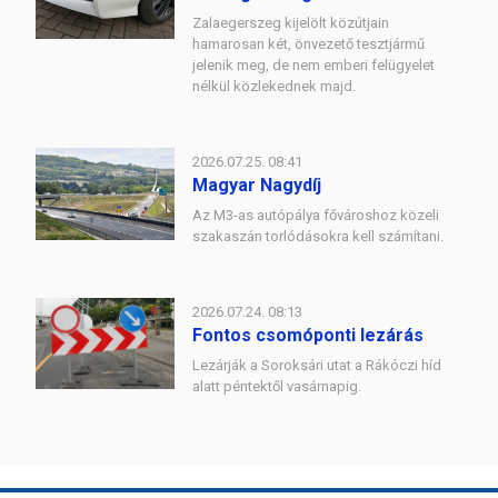
Zalaegerszeg kijelölt közútjain
hamarosan két, önvezető tesztjármű
jelenik meg, de nem emberi felügyelet
nélkül közlekednek majd.
2026.07.25. 08:41
Magyar Nagydíj
Az M3-as autópálya fővároshoz közeli
szakaszán torlódásokra kell számítani.
2026.07.24. 08:13
Fontos csomóponti lezárás
Lezárják a Soroksári utat a Rákóczi híd
alatt péntektől vasárnapig.