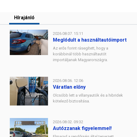
Hírajánló
2026.08.07. 15:11
Meglódult a használtautóimport
Az erős forint rásegített, hogy a
korábbinál több használtautót
importáljanak Magyarországra.
2026.08.06. 12:06
Váratlan előny
Olcsóbb lett a villanyautók és a hibridek
kötelező biztosítása.
2026.08.02. 09:32
Autózzanak figyelemmel!
Elmarad a rendőrség által tervezett