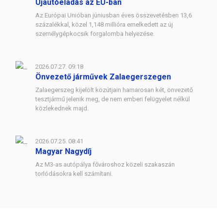
Újautóeladás az EU-ban
Az Európai Unióban júniusban éves összevetésben 13,6
százalékkal, közel 1,148 millióra emelkedett az új
személygépkocsik forgalomba helyezése.
2026.07.27. 09:18
Önvezető járművek Zalaegerszegen
Zalaegerszeg kijelölt közútjain hamarosan két, önvezető
tesztjármű jelenik meg, de nem emberi felügyelet nélkül
közlekednek majd.
2026.07.25. 08:41
Magyar Nagydíj
Az M3-as autópálya fővároshoz közeli szakaszán
torlódásokra kell számítani.