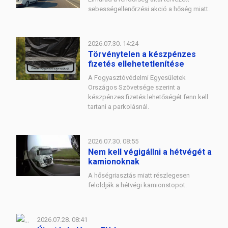
sebességellenőrzési akció a hőség miatt.
2026.07.30. 14:24
Törvénytelen a készpénzes
fizetés ellehetetlenítése
A Fogyasztóvédelmi Egyesületek
Országos Szövetsége szerint a
készpénzes fizetés lehetőségét fenn kell
tartani a parkolásnál.
2026.07.30. 08:55
Nem kell végigállni a hétvégét a
kamionoknak
A hőségriasztás miatt részlegesen
feloldják a hétvégi kamionstopot.
2026.07.28. 08:41