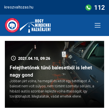
Skip
112
kreszvaltozas.hu
to
content
2021.04.10, 09:26
Felejthetőnek tűnő balesetből is lehet
nagy gond
Jobban járt volna, ha megáll és kitölt egy betétlapot. A
baleset nem volt súlyos, nem történt személyi sérülés, a
hibázó autós azonban leplezte volna ittasságát, így
továbbhajtott. Megtalálták, vádat emeltek ellene.