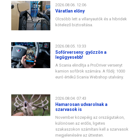
2026.08.06. 12:06
Váratlan előny
Olcsóbb lett a villanyautók és a hibridek
kötelező biztosítása.
2026.08.05. 13:33
Sofőrverseny: győzzön a
legügyesebb!
A Scania elindítja a ProDriver versenyt
kamion sofőrök számára. A fődíj: 1000
euró értékű Scania Webshop utalvány.
2026.08.04. 07:43
Hamarosan udvarolnak a
szarvasok is
November közepéig az országutakon,
különösen az erdős, ligetes
szakaszokon számítani kell a szarvasok
megjelenésére az úttesten.