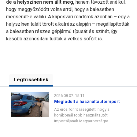
de a helyszínen nem állt meg,
hanem távozott anélkül,
hogy meggyőződött volna arról, hogy a balesetben
megsérült-e valaki. A kaposvári rendőrök azonban – egy a
helyszínen talált törött alkatrész alapján – megállapították
a balesetben részes gépjármű típusát és színét, így
később azonosítani tudták a vétkes sofőrt is.
Legfrissebbek
2026.08.07. 15:11
Meglódult a használtautóimport
Az erős forint rásegített, hogy a
korábbinál több használtautót
importáljanak Magyarországra.