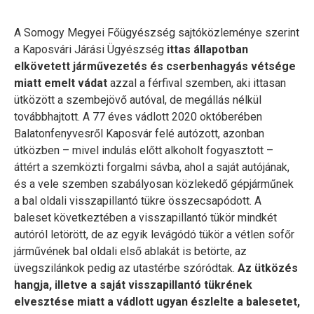
A Somogy Megyei Főügyészség sajtóközleménye szerint
a Kaposvári Járási Ügyészség
ittas állapotban
elkövetett járművezetés és cserbenhagyás vétsége
miatt emelt vádat
azzal a férfival szemben, aki ittasan
ütközött a szembejövő autóval, de megállás nélkül
továbbhajtott. A 77 éves vádlott 2020 októberében
Balatonfenyvesről Kaposvár felé autózott, azonban
útközben – mivel indulás előtt alkoholt fogyasztott –
áttért a szemközti forgalmi sávba, ahol a saját autójának,
és a vele szemben szabályosan közlekedő gépjárműnek
a bal oldali visszapillantó tükre összecsapódott. A
baleset következtében a visszapillantó tükör mindkét
autóról letörött, de az egyik levágódó tükör a vétlen sofőr
járművének bal oldali első ablakát is betörte, az
üvegszilánkok pedig az utastérbe szóródtak.
Az ütközés
hangja, illetve a saját visszapillantó tükrének
elvesztése miatt a vádlott ugyan észlelte a balesetet,