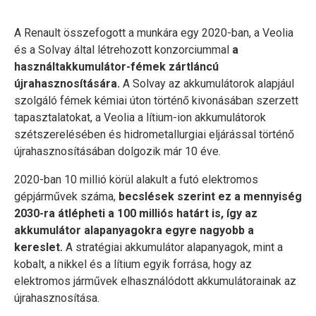
A Renault összefogott a munkára egy 2020-ban, a Veolia
és a Solvay által létrehozott konzorciummal
a
használtakkumulátor-fémek zártláncú
újrahasznosítására.
A Solvay az akkumulátorok alapjául
szolgáló fémek kémiai úton történő kivonásában szerzett
tapasztalatokat, a Veolia a lítium-ion akkumulátorok
szétszerelésében és hidrometallurgiai eljárással történő
újrahasznosításában dolgozik már 10 éve.
2020-ban 10 millió körül alakult a futó elektromos
gépjárművek száma,
becslések szerint ez a mennyiség
2030-ra átlépheti a 100 milliós határt is, így az
akkumulátor alapanyagokra egyre nagyobb a
kereslet.
A stratégiai akkumulátor alapanyagok, mint a
kobalt, a nikkel és a lítium egyik forrása, hogy az
elektromos járművek elhasználódott akkumulátorainak az
újrahasznosítása.