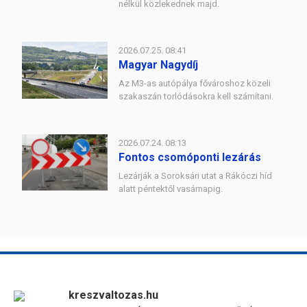
nélkül közlekednek majd.
2026.07.25. 08:41
Magyar Nagydíj
Az M3-as autópálya fővároshoz közeli
szakaszán torlódásokra kell számítani.
2026.07.24. 08:13
Fontos csomóponti lezárás
Lezárják a Soroksári utat a Rákóczi híd
alatt péntektől vasárnapig.
kreszvaltozas.hu