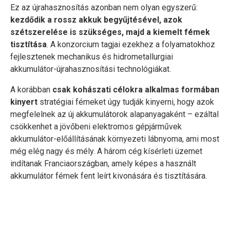
Ez az újrahasznosítás azonban nem olyan egyszerű:
kezdődik a rossz akkuk begyűjtésével, azok
szétszerelése is szükséges, majd a kiemelt fémek
tisztítása
. A konzorcium tagjai ezekhez a folyamatokhoz
fejlesztenek mechanikus és hidrometallurgiai
akkumulátor-újrahasznosítási technológiákat.
A korábban
csak kohászati célokra alkalmas formában
kinyert
stratégiai fémeket úgy tudják kinyerni, hogy azok
megfelelnek az új akkumulátorok alapanyagaként – ezáltal
csökkenhet a jövőbeni elektromos gépjárművek
akkumulátor-előállításának környezeti lábnyoma, ami most
még elég nagy és mély. A három cég kísérleti üzemet
indítanak Franciaországban, amely képes a használt
akkumulátor fémek fent leírt kivonására és tisztítására.