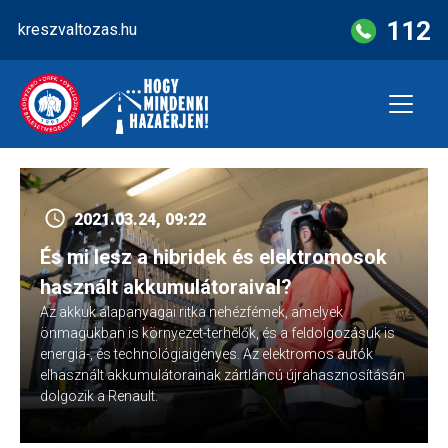
Skip
112
kreszvaltozas.hu
to
content
2021.03.24, 09:22
És mi lesz a hibridek és elektromosok
használt akkumulátoraival?
Az akkuk alapanyagai ritka nehézfémek, amelyek
önmagukban is környezet-terhelők, és a feldolgozásuk is
energia-, és technológiaigényes. Az elektromos autók
elhasznált akkumulátorainak zártláncú újrahasznosításán
dolgozik a Renault.