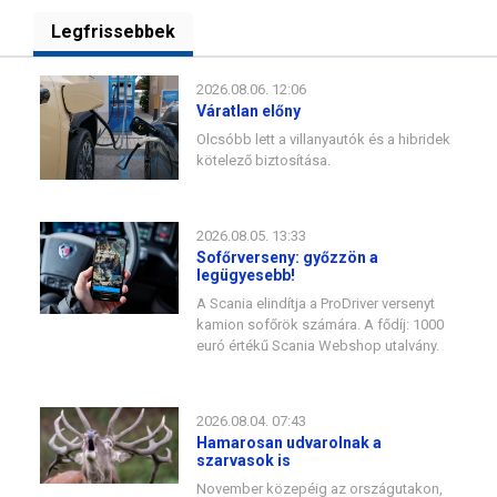
Legfrissebbek
2026.08.06. 12:06
Váratlan előny
Olcsóbb lett a villanyautók és a hibridek
kötelező biztosítása.
2026.08.05. 13:33
Sofőrverseny: győzzön a
legügyesebb!
A Scania elindítja a ProDriver versenyt
kamion sofőrök számára. A fődíj: 1000
euró értékű Scania Webshop utalvány.
2026.08.04. 07:43
Hamarosan udvarolnak a
szarvasok is
November közepéig az országutakon,