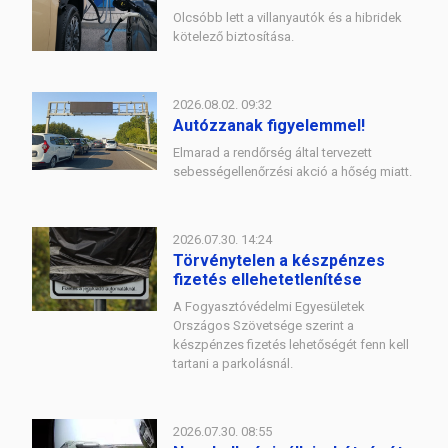
Olcsóbb lett a villanyautók és a hibridek
kötelező biztosítása.
2026.08.02. 09:32
Autózzanak figyelemmel!
Elmarad a rendőrség által tervezett
sebességellenőrzési akció a hőség miatt.
2026.07.30. 14:24
Törvénytelen a készpénzes
fizetés ellehetetlenítése
A Fogyasztóvédelmi Egyesületek
Országos Szövetsége szerint a
készpénzes fizetés lehetőségét fenn kell
tartani a parkolásnál.
2026.07.30. 08:55