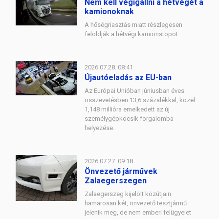
Nem kell végigállni a hétvégét a
kamionoknak
A hőségriasztás miatt részlegesen
feloldják a hétvégi kamionstopot.
2026.07.28. 08:41
Újautóeladás az EU-ban
Az Európai Unióban júniusban éves
összevetésben 13,6 százalékkal, közel
1,148 millióra emelkedett az új
személygépkocsik forgalomba
helyezése.
2026.07.27. 09:18
Önvezető járművek
Zalaegerszegen
Zalaegerszeg kijelölt közútjain
hamarosan két, önvezető tesztjármű
jelenik meg, de nem emberi felügyelet