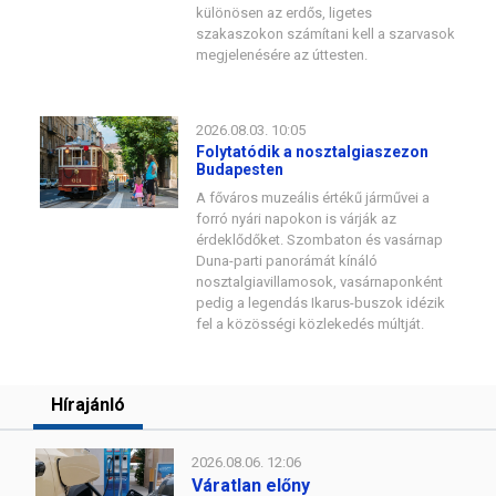
különösen az erdős, ligetes
szakaszokon számítani kell a szarvasok
megjelenésére az úttesten.
2026.08.03. 10:05
Folytatódik a nosztalgiaszezon
Budapesten
A főváros muzeális értékű járművei a
forró nyári napokon is várják az
érdeklődőket. Szombaton és vasárnap
Duna-parti panorámát kínáló
nosztalgiavillamosok, vasárnaponként
pedig a legendás Ikarus-buszok idézik
fel a közösségi közlekedés múltját.
Hírajánló
2026.08.06. 12:06
Váratlan előny