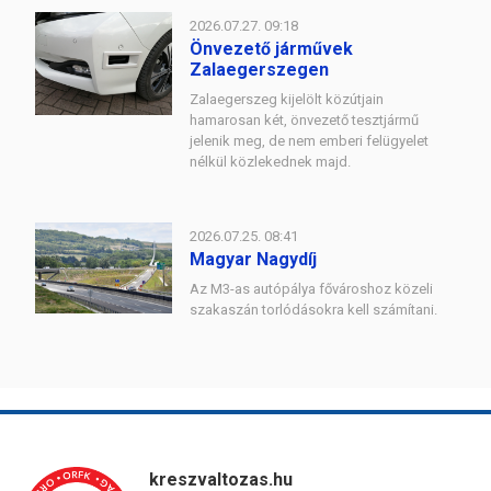
2026.07.27. 09:18
Önvezető járművek
Zalaegerszegen
Zalaegerszeg kijelölt közútjain
hamarosan két, önvezető tesztjármű
jelenik meg, de nem emberi felügyelet
nélkül közlekednek majd.
2026.07.25. 08:41
Magyar Nagydíj
Az M3-as autópálya fővároshoz közeli
szakaszán torlódásokra kell számítani.
kreszvaltozas.hu