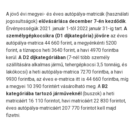
A jövő évi megyei- és éves autópálya-matricák (használati
jogosultságok)
elővásárlása december 7-én kezdődik
.
Érvényességük 2021. január 1-től 2022 január 31-ig tart.
A
személygépkocsikra (D1 díjkategória) jövőre
az éves
autópálya-matrica 44 660 forint, a megyénkénti 5200
forint, a tíznapos heti 3640 forint, a havi 4970 forintba
kerül.
A D2 díjkategóriában
(7-nél több személy
szállítására alkalmas jármű, tehergépkocsi 3,5 tonnáig, és
lakókocsi) a heti autópálya-matrica 7270 forintba, a havi
9930 forintba, az éves e-matrica itt is 44 660 forintba, míg
a megyei 10 390 forintért vásárolható meg. A
B2
kategóriába tartozó járműveknél
(buszok) a heti
matricáért 16 110 forintot, havi matricáért 22 830 forintot,
éves autópálya-matricáért 207 770 forintot kell majd
fizetni.