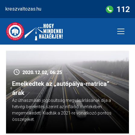
Skip
112
kreszvaltozas.hu
to
content
2020.12.02, 06:25
Emelkedtek az „autópálya-matrica”
árak
Az úthasználati jogosultság megvásárlásának díja a
hétvégi bejelentés szerint az infláció mértékében
megemelkedett. Kiadták a 2021-re vonatkozó pontos
összegeket.