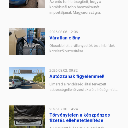
Az erős forint rásegített, hogy a
korábbinál több használtautót
importáljanak Magyarországra.
2026.08.06. 12:06
Váratlan előny
Olcsóbb lett a villanyautók és a hibridek
kötelező biztosítása.
2026.08.02. 09:32
Autózzanak figyelemmel!
Elmarad a rendőrség által tervezett
sebességellenőrzési akció a hőség miatt.
2026.07.30. 14:24
Törvénytelen a készpénzes
fizetés ellehetetlenítése