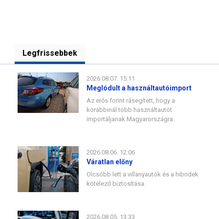
Legfrissebbek
2026.08.07. 15:11
Meglódult a használtautóimport
Az erős forint rásegített, hogy a
korábbinál több használtautót
importáljanak Magyarországra.
2026.08.06. 12:06
Váratlan előny
Olcsóbb lett a villanyautók és a hibridek
kötelező biztosítása.
2026.08.05. 13:33