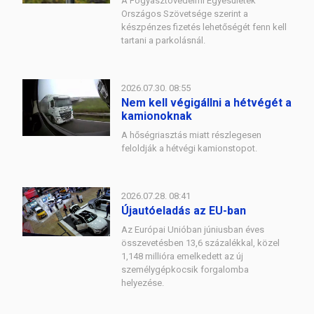
A Fogyasztóvédelmi Egyesületek
Országos Szövetsége szerint a
készpénzes fizetés lehetőségét fenn kell
tartani a parkolásnál.
2026.07.30. 08:55
Nem kell végigállni a hétvégét a
kamionoknak
A hőségriasztás miatt részlegesen
feloldják a hétvégi kamionstopot.
2026.07.28. 08:41
Újautóeladás az EU-ban
Az Európai Unióban júniusban éves
összevetésben 13,6 százalékkal, közel
1,148 millióra emelkedett az új
személygépkocsik forgalomba
helyezése.