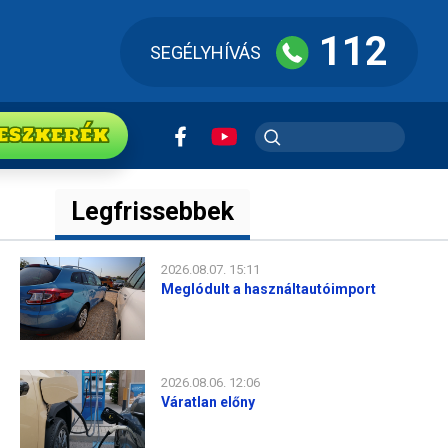
112
SEGÉLYHÍVÁS
ESZkerék
Legfrissebbek
2026.08.07. 15:11
Meglódult a használtautóimport
2026.08.06. 12:06
Váratlan előny