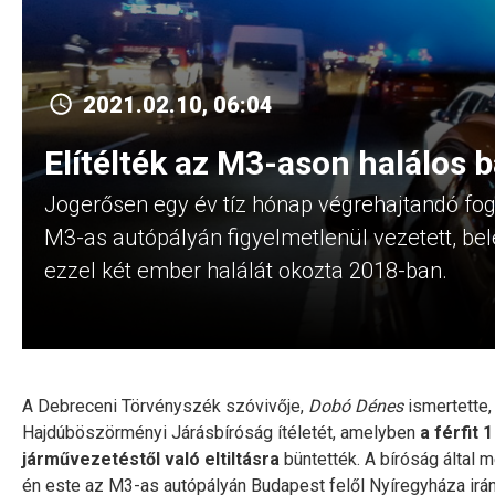
2021.02.10, 06:04
Elítélték az M3-ason halálos 
Jogerősen egy év tíz hónap végrehajtandó fogh
M3-as autópályán figyelmetlenül vezetett, bel
ezzel két ember halálát okozta 2018-ban.
A Debreceni Törvényszék szóvivője,
Dobó Dénes
ismertette,
Hajdúböszörményi Járásbíróság ítéletét, amelyben
a férfit
járművezetéstől való eltiltásra
büntették. A bíróság által m
én este az M3-as autópályán Budapest felől Nyíregyháza ir