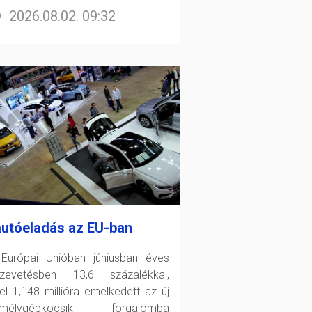
2026.08.02. 09:32
autóeladás az EU-ban
Európai Unióban júniusban éves
zevetésben 13,6 százalékkal,
el 1,148 millióra emelkedett az új
emélygépkocsik forgalomba