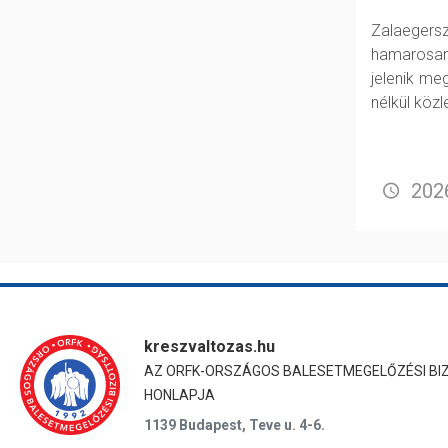
Zalaeger
hamarosan
jelenik me
nélkül köz
2026
kreszvaltozas.hu
AZ ORFK-ORSZÁGOS BALESETMEGELŐZÉSI BI
HONLAPJA
1139 Budapest, Teve u. 4-6.