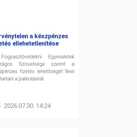
rvénytelen a készpénzes
etés ellehetetlenítése
ogyasztóvédelmi Egyesületek
szágos Szövetsége szerint a
zpénzes fizetés lehetőségét fenn
 tartani a parkolásnál.
2026.07.30. 14:24