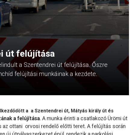
 út felújítása
indult a Szentendrei út felújítása. Őszre
nchíd felújítási munkáinak a kezdete.
lkezdődött a a Szentendrei út, Mátyás király út és
ának a felújítása
. A munka érinti a csatlakozó
Ürömi út
az ottani orvosi rendelő előtti teret. A felújítás során
en új útpályaszerkezet épül, rendezik a parkolási