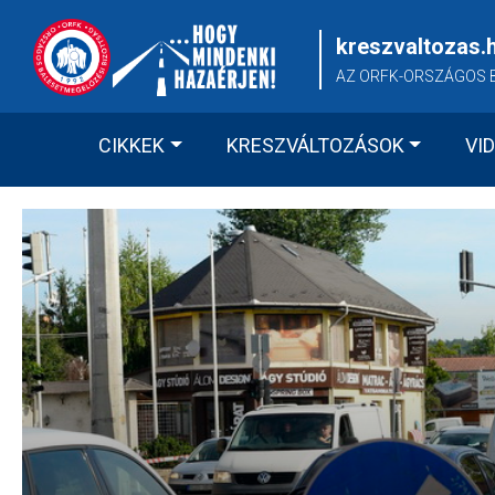
Skip
to
kreszvaltozas.
content
AZ ORFK-ORSZÁGOS 
CIKKEK
KRESZVÁLTOZÁSOK
VI