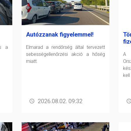
Autózzanak figyelemmel!
Tö
fiz
és a
Elmarad a rendőrség által tervezett
sebességellenőrzési akció a hőség
A F
miatt.
Or
kés
kell
2026.08.02. 09:32