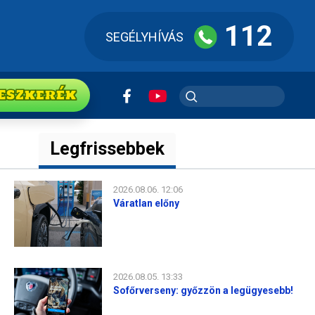
112
SEGÉLYHÍVÁS
ESZkerék
Legfrissebbek
2026.08.06. 12:06
Váratlan előny
2026.08.05. 13:33
Sofőrverseny: győzzön a legügyesebb!