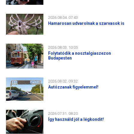
2026.08.04. 07:43
Hamarosan udvarolnak a szarvasok is
2026.08.03. 10:05
Folytatódik a nosztalgiaszezon
Budapesten
2026.08.02. 09:32
Autózzanak figyelemmel!
2026.07.31. 08:20
Így használd jól a légkondit!