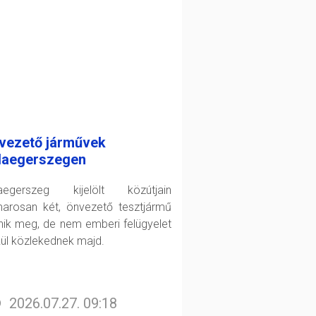
vezető járművek
laegerszegen
aegerszeg kijelölt közútjain
arosan két, önvezető tesztjármű
enik meg, de nem emberi felügyelet
kül közlekednek majd.
2026.07.27. 09:18