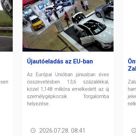
Újautóeladás az EU-ban
Ön
Za
Az Európai Unióban júniusban éves
esen
összevetésben 13,6 százalékkal,
Zal
közel 1,148 millióra emelkedett az új
ham
személygépkocsik forgalomba
jel
helyezése.
nél
2026.07.28. 08:41