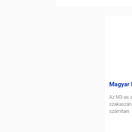
Magyar 
Az M3-as a
szakasz
számítani.