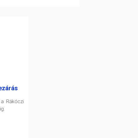
ezárás
 a Rákóczi
ig.