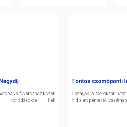
Nagydíj
Fontos csomóponti l
utópálya fővároshoz közeli
Lezárják a Soroksári utat
án torlódásokra kell
híd alatt péntektől vasárnap