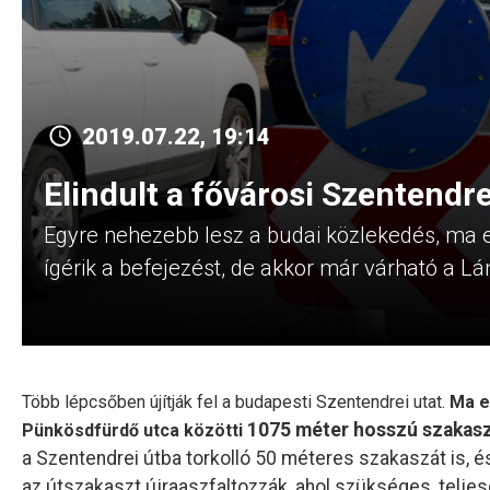
2019.07.22, 19:14
Elindult a fővárosi Szentendrei
Egyre nehezebb lesz a budai közlekedés, ma el
ígérik a befejezést, de akkor már várható a Lá
Több lépcsőben újítják fel a budapesti Szentendrei utat.
Ma e
1075 méter hosszú
szakasz
Pünkösdfürdő utca közötti
a Szentendrei útba torkolló 50 méteres szakaszát is, és 
az útszakaszt újraaszfaltozzák, ahol szükséges, teljes