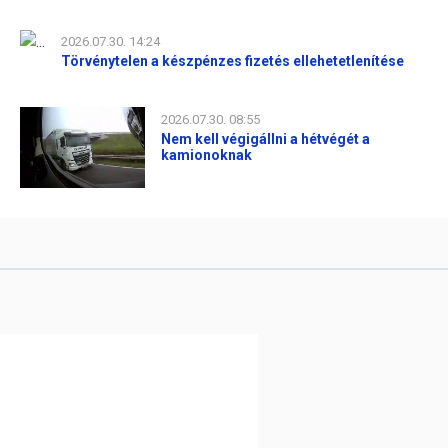
2026.07.30. 14:24
Törvénytelen a készpénzes fizetés ellehetetlenítése
2026.07.30. 08:55
Nem kell végigállni a hétvégét a
kamionoknak