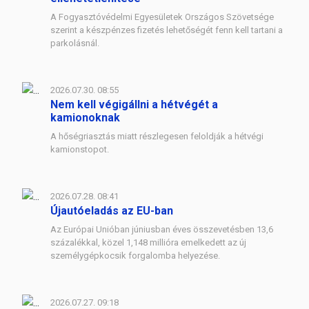
A Fogyasztóvédelmi Egyesületek Országos Szövetsége
szerint a készpénzes fizetés lehetőségét fenn kell tartani a
parkolásnál.
2026.07.30. 08:55
Nem kell végigállni a hétvégét a
kamionoknak
A hőségriasztás miatt részlegesen feloldják a hétvégi
kamionstopot.
2026.07.28. 08:41
Újautóeladás az EU-ban
Az Európai Unióban júniusban éves összevetésben 13,6
százalékkal, közel 1,148 millióra emelkedett az új
személygépkocsik forgalomba helyezése.
2026.07.27. 09:18