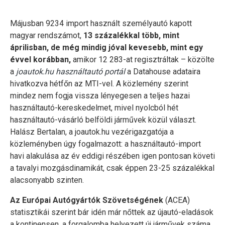
Májusban 9234 import használt személyautó kapott
magyar rendszámot,
13 százalékkal több, mint
áprilisban, de még mindig jóval kevesebb, mint egy
évvel korábban,
amikor 12 283-at regisztráltak – közölte
a
joautok.hu használtautó portál
a Datahouse adataira
hivatkozva hétfőn az MTI-vel. A közlemény szerint
mindez nem fogja vissza lényegesen a teljes hazai
használtautó-kereskedelmet, mivel nyolcból hét
használtautó-vásárló belföldi járművek közül választ.
Halász Bertalan, a joautok.hu vezérigazgatója a
közleményben úgy fogalmazott: a használtautó-import
havi alakulása az év eddigi részében igen pontosan követi
a tavalyi mozgásdinamikát, csak éppen 23-25 százalékkal
alacsonyabb szinten.
Az Európai Autógyártók Szövetségének
(ACEA)
statisztikái szerint bár idén már nőttek az újautó-eladások
a kontinensen, a forgalomba helyezett új járművek száma