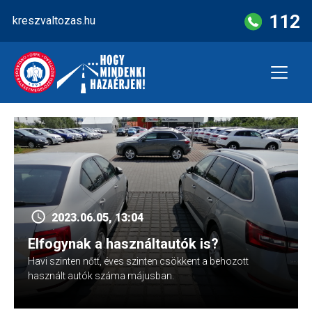
Skip
112
kreszvaltozas.hu
to
content
2023.06.05, 13:04
Elfogynak a használtautók is?
Havi szinten nőtt, éves szinten csökkent a behozott
használt autók száma májusban.