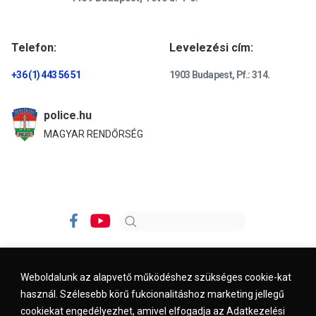
Telefon:
Levelezési cím:
+36 (1) 443 56 51
1903 Budapest, Pf.: 314.
police.hu
MAGYAR RENDŐRSÉG
Weboldalunk az alapvető működéshez szükséges cookie-kat
használ. Szélesebb körű fukcionalitáshoz marketing jellegű
Impresszum
Kapcsolat
Jogi nyilatkozat
cookiekat engedélyezhet, amivel elfogadja az Adatkezelési