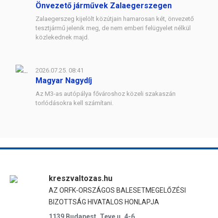
Önvezető járművek Zalaegerszegen
Zalaegerszeg kijelölt közútjain hamarosan két, önvezető
tesztjármű jelenik meg, de nem emberi felügyelet nélkül
közlekednek majd.
2026.07.25. 08:41
Magyar Nagydíj
Az M3-as autópálya fővároshoz közeli szakaszán
torlódásokra kell számítani.
kreszvaltozas.hu
AZ ORFK-ORSZÁGOS BALESETMEGELŐZÉSI
BIZOTTSÁG HIVATALOS HONLAPJA
1139 Budapest, Teve u. 4-6.