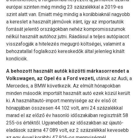
európai szinten még mindig 23 százalékkal a 2019-es
szint alatt van. Emiatt még mindig a korábbiaknál nagyobb
a kereslet a használt járművek iránt, így az importautók
forrását jelentő országokban nehéz kompromisszumok
nélkül használt autóhoz jutni. Ráadásul a teljes autópiacot
visszafogják a hitelezés megugró költségei, valamint a
behozatallal foglalkozó kereskedők által jelenleg kínált
kondíciók.
A behozott használt autók közötti márkasorrendet a
Volkswagen, az Opel és a Ford vezeti,
utánuk az Audi, a
Mercedes, a BMW következik. Az elmúlt hónapokban
minden második importált használt autó ezek közül került
ki. A használtautó-import mennyisége az év első öt
hónapjában összesen 44 102 volt, ami 24 százalékkal
marad el az előző év hasonló időszakában regisztrált 58
255-ös értéktől. Ugyanebben az időszakban az újautó-
eladások száma 47 089 volt, ez 2 százalékkal kevesebb
az egy évvel korábbi 47 916-os mennyiségnél.