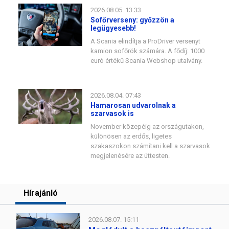
2026.08.05. 13:33
Sofőrverseny: győzzön a
legügyesebb!
A Scania elindítja a ProDriver versenyt
kamion sofőrök számára. A fődíj: 1000
euró értékű Scania Webshop utalvány.
2026.08.04. 07:43
Hamarosan udvarolnak a
szarvasok is
November közepéig az országutakon,
különösen az erdős, ligetes
szakaszokon számítani kell a szarvasok
megjelenésére az úttesten.
Hírajánló
2026.08.07. 15:11