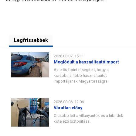
Legfrissebbek
2026.08.07. 15:11
Meglódult a használtautóimport
Az erős forint rásegített, hogy a
korábbinál több használtautót
importáljanak Magyarországra.
2026.08.06. 12:06
Váratlan előny
Olcsóbb lett a villanyautók és a hibridek
kötelező biztosítása.