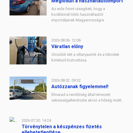
Meglódult a használtautóimport
Az erős forint rásegített, hogy a
korábbinál több használtautót
importáljanak Magyarországra.
2026.08.06. 12:06
Váratlan előny
Olcsóbb lett a villanyautók és a hibridek
kötelező biztosítása.
2026.08.02. 09:32
Autózzanak figyelemmel!
Elmarad a rendőrség által tervezett
sebességellenőrzési akció a hőség miatt.
2026.07.30. 14:24
Törvénytelen a készpénzes fizetés
ellehetetlenítése