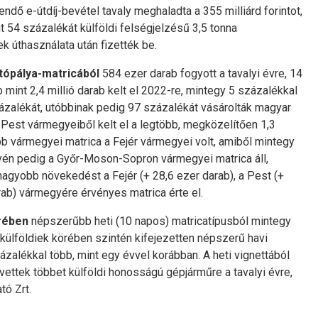
ndő e-útdíj-bevétel tavaly meghaladta a 355 milliárd forintot,
nt 54 százalékát külföldi felségjelzésű 3,5 tonna
úthasználata után fizették be.
ópálya-matricából
584 ezer darab fogyott a tavalyi évre, 14
mint 2,4 millió darab kelt el 2022-re, mintegy 5 százalékkal
zázalékát, utóbbinak pedig 97 százalékát vásárolták magyar
 Pest vármegyeiből kelt el a legtöbb, megközelítően 1,3
b vármegyei matrica a Fejér vármegyei volt, amiből mintegy
yén pedig a Győr-Moson-Sopron vármegyei matrica áll,
nagyobb növekedést a Fejér (+ 28,6 ezer darab), a Pest (+
ab) vármegyére érvényes matrica érte el.
rében
népszerűbb heti (10 napos) matricatípusból mintegy
A külföldiek körében szintén kifejezetten népszerű havi
zázalékkal több, mint egy évvel korábban. A heti vignettából
vettek többet külföldi honosságú gépjárműre a tavalyi évre,
tó Zrt.