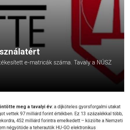
sználatért
rtékesített e-matricák száma. Tavaly a NÚSZ
öntötte meg a tavalyi év
: a díjköteles gyorsforgalmi utakat
t vettek 97 milliárd forint értékben. Ez 13 százalékkal több,
rekordra, 452 milliárd forintra emelkedett – közölte a Nemzeti
aknem négyötöde a teherautók HU-GO elektronikus