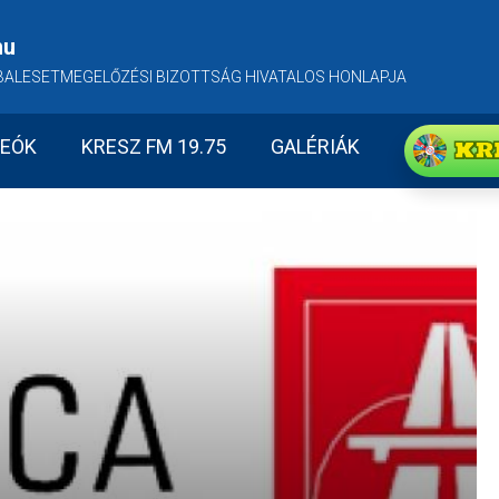
hu
BALESETMEGELŐZÉSI BIZOTTSÁG HIVATALOS HONLAPJA
KR
DEÓK
KRESZ FM 19.75
GALÉRIÁK