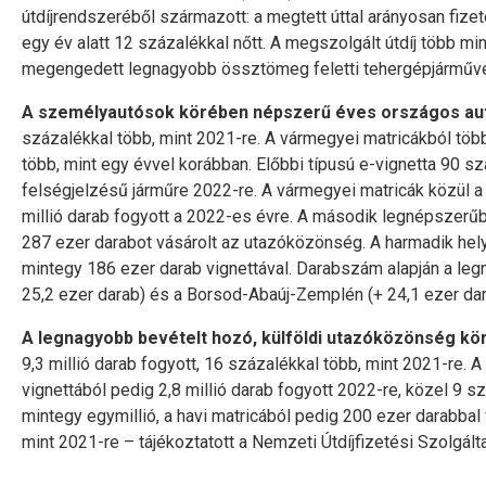
útdíjrendszeréből származott: a megtett úttal arányosan fizete
egy év alatt 12 százalékkal nőtt. A megszolgált útdíj több mi
megengedett legnagyobb össztömeg feletti tehergépjárművek 
A személyautósok körében népszerű éves országos aut
százalékkal több, mint 2021-re. A vármegyei matricákból több 
több, mint egy évvel korábban. Előbbi típusú e-vignetta 90 s
felségjelzésű járműre 2022-re. A vármegyei matricák közül a
millió darab fogyott a 2022-es évre. A második legnépszerűb
287 ezer darabot vásárolt az utazóközönség. A harmadik hel
mintegy 186 ezer darab vignettával. Darabszám alapján a leg
25,2 ezer darab) és a Borsod-Abaúj-Zemplén (+ 24,1 ezer dar
A legnagyobb bevételt hozó, külföldi utazóközönség kö
9,3 millió darab fogyott, 16 százalékkal több, mint 2021-re. 
vignettából pedig 2,8 millió darab fogyott 2022-re, közel 9 s
mintegy egymillió, a havi matricából pedig 200 ezer darabbal 
mint 2021-re – tájékoztatott a Nemzeti Útdíjfizetési Szolgálta