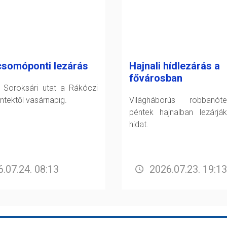
csomóponti lezárás
Hajnali hídlezárás a
fővárosban
a Soroksári utat a Rákóczi
éntektől vasárnapig.
Világháborús robbanót
péntek hajnalban lezárjá
hidat.
.07.24. 08:13
2026.07.23. 19:13