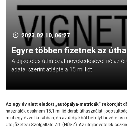
2023.02.10, 06:27
Egyre többen fizetnek az útha
A díjköteles úthálózat növekedésével nő az é
adatai szerint átlépte a 15 milliót.
Az egy év alatt eladott „autópálya-matricák” rekordját d
használók csaknem 15,1 millió darab úthasználati jogosultságo
mint egy évvel korábban, és az útdíjakból befolyt bevétel is 
Útdíjfizetési Szolgáltató Zrt. (NÚSZ). Az útdíjbevételek cs