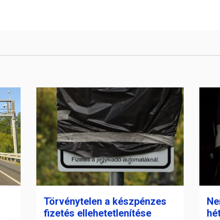
Törvénytelen a készpénzes
Nem
fizetés ellehetetlenítése
hé