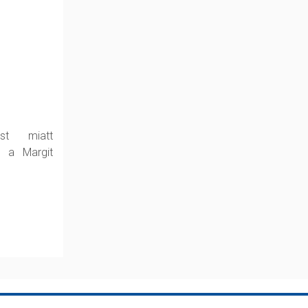
est miatt
k a Margit