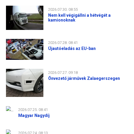
2026.07.30. 08:55
Nem kell végigállni a hétvégét a
kamionoknak
2026.07.28. 08:41
Újautóeladás az EU-ban
2026.07.27. 09:18
Önvezető járművek Zalaegerszegen
2026.07.25. 08:41
Magyar Nagydíj
2026.07.24. 08:13