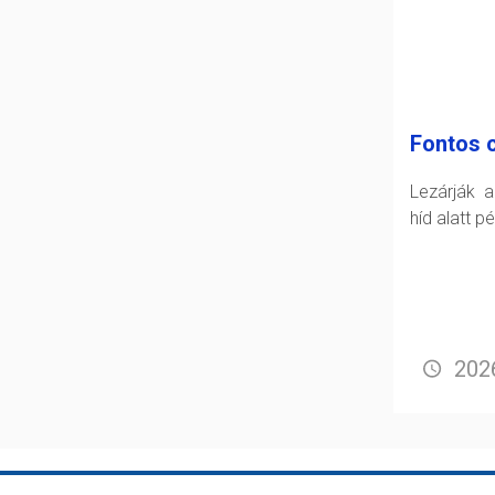
Fontos 
Lezárják 
híd alatt p
2026