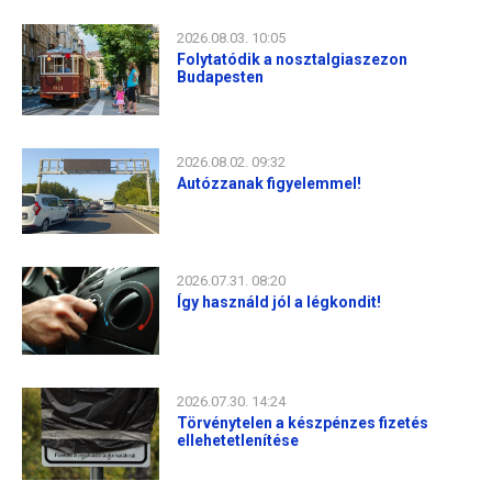
2026.08.03. 10:05
Folytatódik a nosztalgiaszezon
Budapesten
2026.08.02. 09:32
Autózzanak figyelemmel!
2026.07.31. 08:20
Így használd jól a légkondit!
2026.07.30. 14:24
Törvénytelen a készpénzes fizetés
ellehetetlenítése