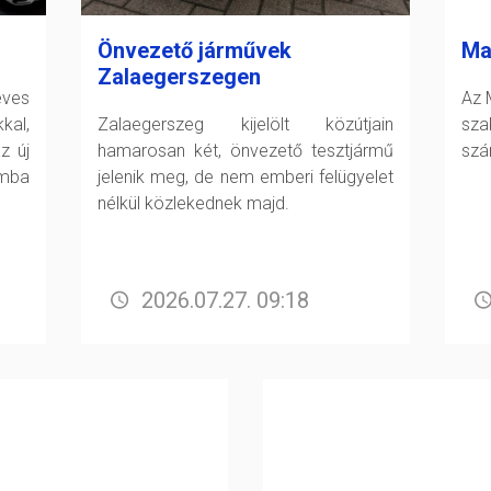
Önvezető járművek
Ma
Zalaegerszegen
éves
Az 
kal,
Zalaegerszeg kijelölt közútjain
sz
z új
hamarosan két, önvezető tesztjármű
szá
mba
jelenik meg, de nem emberi felügyelet
nélkül közlekednek majd.
2026.07.27. 09:18