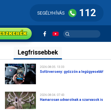
112
SEGÉLYHÍVÁS
ESZkerék
Legfrissebbek
2026.08.05. 13:33
Sofőrverseny: győzzön a legügyesebb!
2026.08.04. 07:43
Hamarosan udvarolnak a szarvasok is