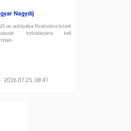
gyar Nagydíj
M3-as autópálya fővároshoz közeli
akaszán torlódásokra kell
mítani.
2026.07.25. 08:41