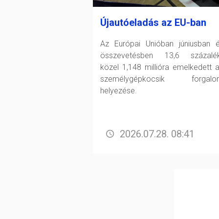
Újautóeladás az EU-ban
Az Európai Unióban júniusban 
összevetésben 13,6 százalék
közel 1,148 millióra emelkedett a
személygépkocsik forgalo
helyezése.
2026.07.28. 08:41