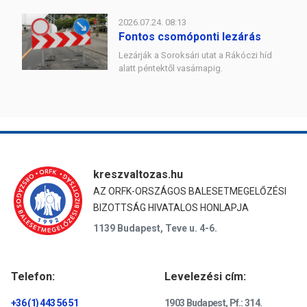
2026.07.24. 08:13
Fontos csomóponti lezárás
Lezárják a Soroksári utat a Rákóczi híd
alatt péntektől vasárnapig.
kreszvaltozas.hu
AZ ORFK-ORSZÁGOS BALESETMEGELŐZÉSI
BIZOTTSÁG HIVATALOS HONLAPJA
1139 Budapest, Teve u. 4-6.
Telefon:
Levelezési cím:
+36 (1) 443 56 51
1903 Budapest, Pf.: 314.