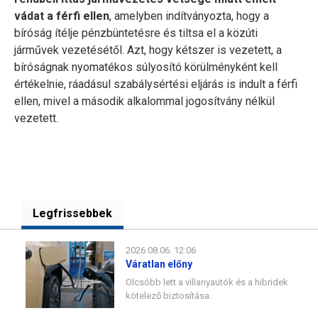
vádat a férfi ellen
, amelyben indítványozta, hogy a
bíróság ítélje pénzbüntetésre és tiltsa el a közúti
járművek vezetésétől. Azt, hogy kétszer is vezetett, a
bíróságnak nyomatékos súlyosító körülményként kell
értékelnie, ráadásul szabálysértési eljárás is indult a férfi
ellen, mivel a második alkalommal jogosítvány nélkül
vezetett.
Legfrissebbek
2026.08.06. 12:06
Váratlan előny
Olcsóbb lett a villanyautók és a hibridek
kötelező biztosítása.