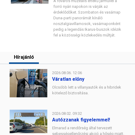
A főváros muzeális értékű járművei a
forró nyári napokon is várják az
érdeklődőket. Szombaton és vasárnap
Duna-parti panorámát kínáló
nosztalgiavillamosok, vasárnaponként
pedig a legendás Ikarus-buszok idézik
fel a közösségi közlekedés múltját.
Hírajánló
2026.08.06. 12:06
Váratlan előny
Olcsóbb lett a villanyautók és a hibridek
kötelező biztosítása.
2026.08.02. 09:32
Autózzanak figyelemmel!
Elmarad a rendőrség által tervezett
sebességellenőrzési akció a hőség miatt.