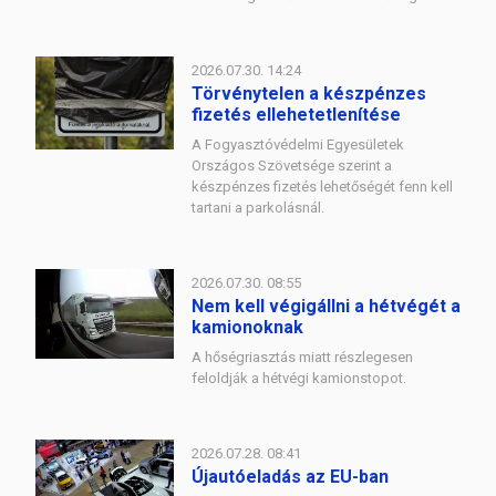
2026.07.30. 14:24
Törvénytelen a készpénzes
fizetés ellehetetlenítése
A Fogyasztóvédelmi Egyesületek
Országos Szövetsége szerint a
készpénzes fizetés lehetőségét fenn kell
tartani a parkolásnál.
2026.07.30. 08:55
Nem kell végigállni a hétvégét a
kamionoknak
A hőségriasztás miatt részlegesen
feloldják a hétvégi kamionstopot.
2026.07.28. 08:41
Újautóeladás az EU-ban