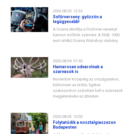
2026.08.05. 13:33
Sofőrverseny: győzzön a
legügyesebb!
A Scania elindítja a ProDriver versenyt
kamion sofőrök számára. A fődíj: 1000
euró értékű Scania Webshop utalvány.
2026.08.04. 07:43
Hamarosan udvarolnak a
szarvasok is
November közepéig az országutakon,
különösen az erdős, ligetes
szakaszokon számítani kell a szarvasok
megjelenésére az úttesten.
2026.08.03. 10:05
Folytatódik a nosztalgiaszezon
Budapesten