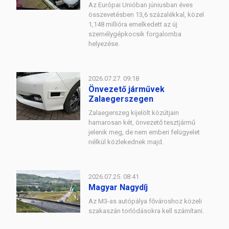
Az Európai Unióban júniusban éves
összevetésben 13,6 százalékkal, közel
1,148 millióra emelkedett az új
személygépkocsik forgalomba
helyezése.
2026.07.27. 09:18
Önvezető járművek
Zalaegerszegen
Zalaegerszeg kijelölt közútjain
hamarosan két, önvezető tesztjármű
jelenik meg, de nem emberi felügyelet
nélkül közlekednek majd.
2026.07.25. 08:41
Magyar Nagydíj
Az M3-as autópálya fővároshoz közeli
szakaszán torlódásokra kell számítani.