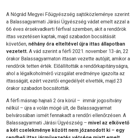
A Nógrád Megyei Főügyészség sajtóközleménye szerint
a Balassagyarmati Járási Ügyészség vádat emelt azzal a
66 éves érsekvadkerti férfival szemben, akit a rendőrök
ittas vezetésen kaptak, majd szabadon bocsátását
követően,
néhány óra elteltével újra ittas állapotban
vezetett.
A vád szerint a férfi 2021. november 13-án, 22
órakor Balassagyarmaton ittasan vezette autóját, amikor a
rendőrök tetten érték. Előállították a rendőrkapitányságra,
ahol a légalkoholmérő vizsgálat eredménye igazolta az
ittasságát, ezért vezetői engedélyét elvették, majd 23
órakor szabadon bocsátották.
A férfi másnap hajnali 2 óra körül – immár jogosítvány
nélkül – újra a volán mögé ült, de Balassagyarmat
belvárosában ismét fennakadt a rendőri ellenőrzésen. A
Balassagyarmati Járási Ügyészség –
mivel az elkövető
a két cselekménye között nem józanodott ki – egy
rendbeli ittas járművezetés vétsége miatt emelt