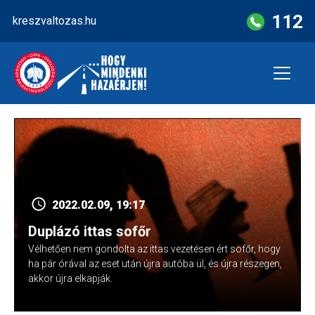
Skip
112
kreszvaltozas.hu
to
content
2022.02.09, 19:17
Duplázó ittas sofőr
Vélhetően nem gondolta az ittas vezetésen ért sofőr, hogy
ha pár órával az eset után újra autóba ül, és újra részegen,
akkor újra elkapják.