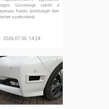
szágos Szövetsége szerint a
zpénzes fizetés lehetőségét fenn
 tartani a parkolásnál.
2026.07.30. 14:24