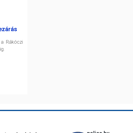
ezárás
 a Rákóczi
ig.