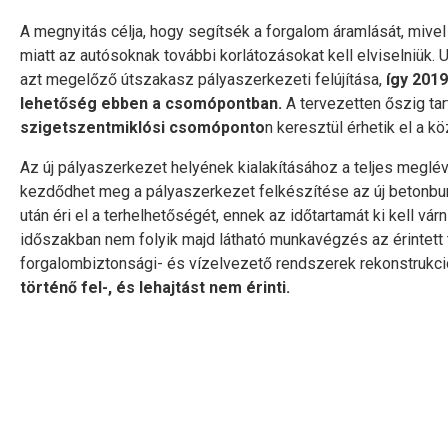
A megnyitás célja, hogy segítsék a forgalom áramlását, mive
miatt az autósoknak további korlátozásokat kell elviselniük
azt megelőző útszakasz pályaszerkezeti felújítása,
így 2019
lehetőség ebben a csomópontban.
A tervezetten őszig tar
szigetszentmiklósi csomóponto
n keresztül érhetik el a k
Az új pályaszerkezet helyének kialakításához a teljes meglé
kezdődhet meg a pályaszerkezet felkészítése az új betonburk
után éri el a terhelhetőségét, ennek az időtartamát ki kell vár
időszakban nem folyik majd látható munkavégzés az érintett te
forgalombiztonsági- és vízelvezető rendszerek rekonstrukciój
történő fel-, és lehajtást nem érinti.