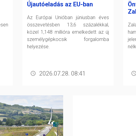
Újautóeladás az EU-ban
Ön
Za
Az Európai Unióban júniusban éves
esen
összevetésben 13,6 százalékkal,
Zal
közel 1,148 millióra emelkedett az új
ham
személygépkocsik forgalomba
jel
helyezése.
nél
2026.07.28. 08:41