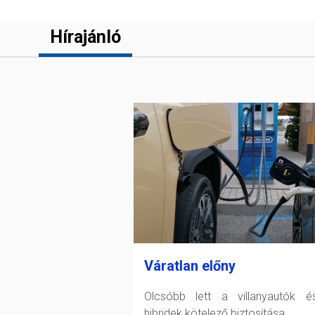
Hírajánló
Váratlan előny
Olcsóbb lett a villanyautók 
hibridek kötelező biztosítása.