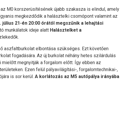
l az M0 korszerüsítésének újabb szakasza is elindul, amely
. Ugyanis megkezdődik a halásztelki csomópont valamint az
. július 21-én 20:00 órától megszűnik a lehajtási
tó munkálatok ideje alatt
Halásztelket a
özlekedők.
vő aszfaltburkolat elbontása szükséges. Ezt követően
olat fogadására. Az új burkolat néhány hetes szilárdulás
ni mielőtt megnyitják a forgalom előtt. Így ebben az
rületeken. Ezen felül pályavilágítási-, forgalomtechnikai-,
ára is sor kerül.
A korlátozás az M5 autópálya irányába