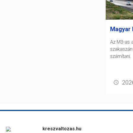
Magyar 
Az M3-as a
szakasz
számítani.
2026
kreszvaltozas.hu