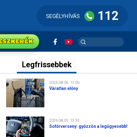
112
SEGÉLYHÍVÁS
ESZkerék
Legfrissebbek
2026.08.06. 12:06
Váratlan előny
2026.08.05. 13:33
Sofőrverseny: győzzön a legügyesebb!