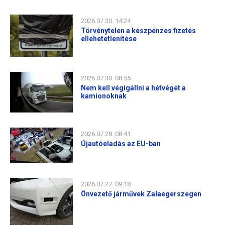
2026.07.30. 14:24
Törvénytelen a készpénzes fizetés
ellehetetlenítése
2026.07.30. 08:55
Nem kell végigállni a hétvégét a
kamionoknak
2026.07.28. 08:41
Újautóeladás az EU-ban
2026.07.27. 09:18
Önvezető járművek Zalaegerszegen