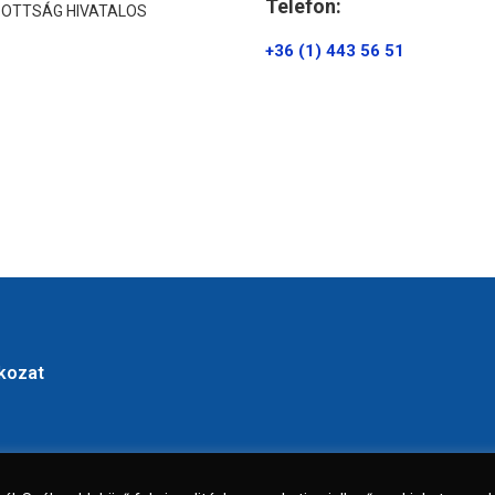
Telefon:
ZOTTSÁG HIVATALOS
+36 (1) 443 56 51
tkozat