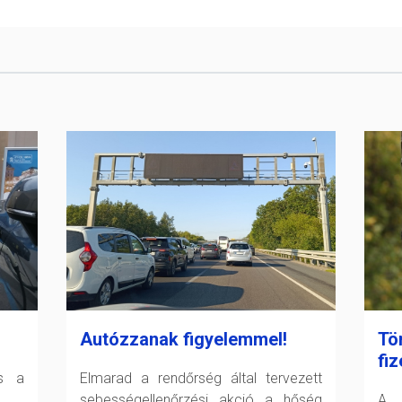
Autózzanak figyelemmel!
Tö
fiz
és a
Elmarad a rendőrség által tervezett
sebességellenőrzési akció a hőség
A F