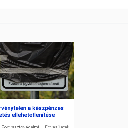
rvénytelen a készpénzes
etés ellehetetlenítése
ogyasztóvédelmi Egyesületek