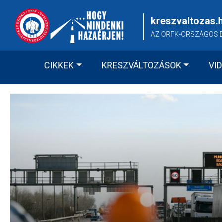
Skip
to
kreszvaltozas.
content
AZ ORFK-ORSZÁGOS 
CIKKEK
KRESZVÁLTOZÁSOK
VI