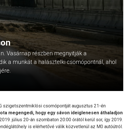
son
án. Vasárnap részben megnyitják a
dik a munkát a halásztelki csomópontnál, ahol
jére.
ű szigetszentmiklósi csomópontját augusztus 21-én
apota megengedi, hogy egy sávon ideiglenesen áthaladjon
2019. július 20-án szombaton 20:00 órától kerül sor, így 2019.
endéglátóhely is elérhetővé válik közvetlenül az M0 autóútról.