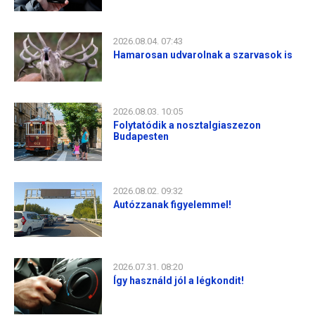
2026.08.04. 07:43
Hamarosan udvarolnak a szarvasok is
2026.08.03. 10:05
Folytatódik a nosztalgiaszezon
Budapesten
2026.08.02. 09:32
Autózzanak figyelemmel!
2026.07.31. 08:20
Így használd jól a légkondit!