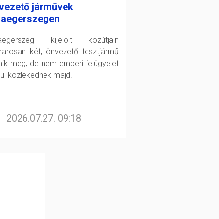
vezető járművek
laegerszegen
aegerszeg kijelölt közútjain
arosan két, önvezető tesztjármű
enik meg, de nem emberi felügyelet
kül közlekednek majd.
2026.07.27. 09:18