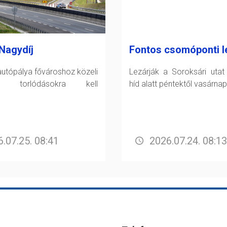
Nagydíj
Fontos csomóponti l
utópálya fővároshoz közeli
Lezárják a Soroksári utat
án torlódásokra kell
híd alatt péntektől vasárnap
.07.25. 08:41
2026.07.24. 08:13