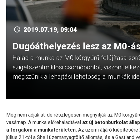
2019.07.19, 09:04
Dugóáthelyezés lesz az M0-á
Halad a munka az M0 körgyűrű felújítása sor
szigetszentmiklósi csomópontot, viszont elkez
megszűnik a lehajtási lehetőség a munkák ide
Még nem adják át, de részlegesen megnyitják az M0 körgyűr
vasárnap. A munka előrehaladtával
az új betonburkolat áll
a forgalom a munkaterületen.
Az üzemi átjáró kiépítésére 
július 21-től a Shell üzemanyagtöltő állomás, és a Gastland v