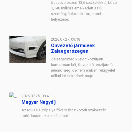
összevetésben 13,6 százalékkal, közel
1,148 millióra emelkedett az új
személygépkocsik forgalomba
helyezése.
2026.07.27. 09:18
Önvezető járművek
Zalaegerszegen
Zalaegerszeg kijelölt közútjain
hamarosan két, önvezető tesztjármű
jelenik meg, de nem emberi felügyelet
nélkül közlekednek majd.
2026.07.25. 08:41
Magyar Nagydíj
Az M3-as autópálya fővároshoz közeli szakaszán
torlódásokra kell számítani.