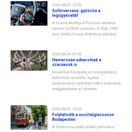
2026.08.05. 13:33
Sofőrverseny: győzzön a
legügyesebb!
A Scania elindítja a ProDriver versenyt
kamion sofőrök számára. A fődíj: 1000
euró értékű Scania Webshop utalvány.
2026.08.04. 07:43
Hamarosan udvarolnak a
szarvasok is
November közepéig az országutakon,
különösen az erdős, ligetes
szakaszokon számítani kell a szarvasok
megjelenésére az úttesten.
2026.08.03. 10:05
Folytatódik a nosztalgiaszezon
Budapesten
A főváros muzeális értékű járművei a