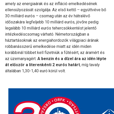
amely az energiaárak és az infláció emelkedésének
ellensúlyozását szolgálja. Az első kettő – együttvéve bő
30 milliárd eurós – csomag után az év hátralévő
időszakára legfeljebb 10 milliárd eurós, jövőre pedig
legalább 10 milliárd eurós tehercsökkentést jelentő
intézkedéscsomag várható. Németországban a
háztartásoknak az energiahordozók világpiaci árának
robbanásszerű emelkedése miatt az idén miden
korábbinál többet kell fizetniük a fűtésért, az áramért és
az üzemanyagért.
A benzin és a dízel ára az idén lépte
át először a literenkénti 2 eurós határt
, míg tavaly
általában 1,30-1,40 euró körül volt.