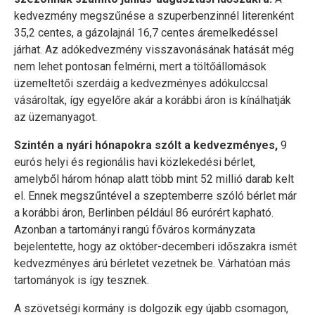
kedvezmény megszűnése a szuperbenzinnél literenként
35,2 centes, a gázolajnál 16,7 centes áremelkedéssel
járhat. Az adókedvezmény visszavonásának hatását még
nem lehet pontosan felmérni, mert a töltőállomások
üzemeltetői szerdáig a kedvezményes adókulccsal
vásároltak, így egyelőre akár a korábbi áron is kínálhatják
az üzemanyagot.
Szintén a nyári hónapokra szólt a kedvezményes,
9
eurós helyi és regionális havi közlekedési bérlet,
amelyből három hónap alatt több mint 52 millió darab kelt
el. Ennek megszűntével a szeptemberre szóló bérlet már
a korábbi áron, Berlinben például 86 eurórért kapható.
Azonban a tartományi rangú főváros kormányzata
bejelentette, hogy az október-decemberi időszakra ismét
kedvezményes árú bérletet vezetnek be. Várhatóan más
tartományok is így tesznek.
A szövetségi kormány is dolgozik egy újabb csomagon,