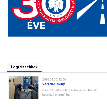
Legfrissebbek
2026.08.06. 12:06
Váratlan előny
Olcsóbb lett a villanyautók és a hibridek
kötelező biztosítása.