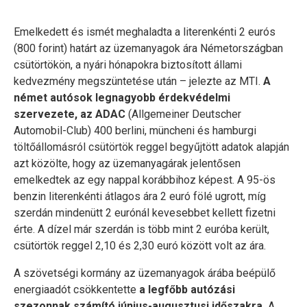
Emelkedett és ismét meghaladta a literenkénti 2 eurós
(800 forint) határt az üzemanyagok ára Németországban
csütörtökön, a nyári hónapokra biztosított állami
kedvezmény megszüntetése után – jelezte az MTI.
A
német autósok legnagyobb érdekvédelmi
szervezete, az ADAC
(Allgemeiner Deutscher
Automobil-Club) 400 berlini, müncheni és hamburgi
töltőállomásról csütörtök reggel begyűjtött adatok alapján
azt közölte, hogy az üzemanyagárak jelentősen
emelkedtek az egy nappal korábbihoz képest. A 95-ös
benzin literenkénti átlagos ára 2 euró fölé ugrott, míg
szerdán mindenütt 2 eurónál kevesebbet kellett fizetni
érte. A dízel már szerdán is több mint 2 euróba került,
csütörtök reggel 2,10 és 2,30 euró között volt az ára.
A szövetségi kormány az üzemanyagok árába beépülő
energiaadót csökkentette
a legfőbb autózási
szezonnak számító június-augusztusi időszakra.
A