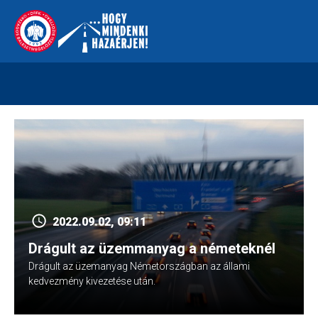
Skip
112
kreszvaltozas.hu
to
content
2022.09.02, 09:11
Drágult az üzemmanyag a németeknél
Drágult az üzemanyag Németországban az állami
kedvezmény kivezetése után.