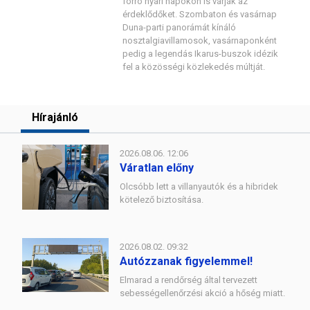
forró nyári napokon is várják az
érdeklődőket. Szombaton és vasárnap
Duna-parti panorámát kínáló
nosztalgiavillamosok, vasárnaponként
pedig a legendás Ikarus-buszok idézik
fel a közösségi közlekedés múltját.
Hírajánló
2026.08.06. 12:06
Váratlan előny
Olcsóbb lett a villanyautók és a hibridek
kötelező biztosítása.
2026.08.02. 09:32
Autózzanak figyelemmel!
Elmarad a rendőrség által tervezett
sebességellenőrzési akció a hőség miatt.