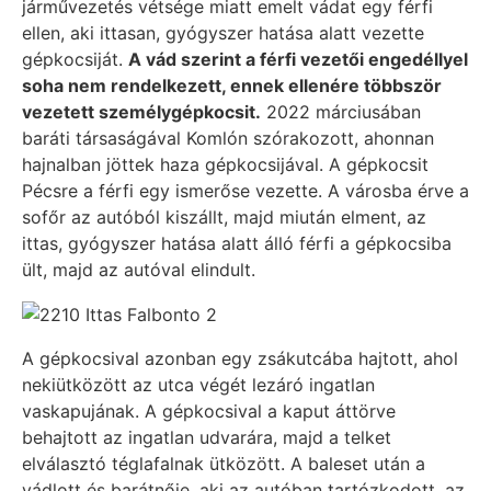
járművezetés vétsége miatt emelt vádat egy férfi
ellen, aki ittasan, gyógyszer hatása alatt vezette
gépkocsiját.
A vád szerint a férfi vezetői engedéllyel
soha nem rendelkezett, ennek ellenére többször
vezetett személygépkocsit.
2022 márciusában
baráti társaságával Komlón szórakozott, ahonnan
hajnalban jöttek haza gépkocsijával. A gépkocsit
Pécsre a férfi egy ismerőse vezette. A városba érve a
sofőr az autóból kiszállt, majd miután elment, az
ittas, gyógyszer hatása alatt álló férfi a gépkocsiba
ült, majd az autóval elindult.
A gépkocsival azonban egy zsákutcába hajtott, ahol
nekiütközött az utca végét lezáró ingatlan
vaskapujának. A gépkocsival a kaput áttörve
behajtott az ingatlan udvarára, majd a telket
elválasztó téglafalnak ütközött. A baleset után a
vádlott és barátnője, aki az autóban tartózkodott, az