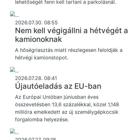
lehetőségét fenn kell tartani a parkolásnál.
2026.07.30. 08:55
Nem kell végigállni a hétvégét a
kamionoknak
A hőségriasztás miatt részlegesen feloldják a
hétvégi kamionstopot.
2026.07.28. 08:41
Újautóeladás az EU-ban
Az Európai Unióban júniusban éves
összevetésben 13,6 százalékkal, közel 1,148
millióra emelkedett az új személygépkocsik
forgalomba helyezése.
2026.07.27. 09:18