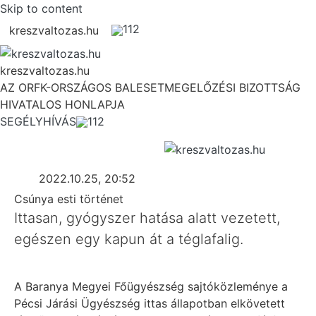
Skip to content
112
kreszvaltozas.hu
kreszvaltozas.hu
AZ ORFK-ORSZÁGOS BALESETMEGELŐZÉSI BIZOTTSÁG
HIVATALOS HONLAPJA
SEGÉLYHÍVÁS
112
2022.10.25, 20:52
Csúnya esti történet
Ittasan, gyógyszer hatása alatt vezetett,
egészen egy kapun át a téglafalig.
A Baranya Megyei Főügyészség sajtóközleménye a
Pécsi Járási Ügyészség ittas állapotban elkövetett