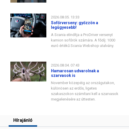
2026.08.05. 13:33
Sofőrverseny: győzzön a
legügyesebb!
A Scania elindítja a ProDriver versenyt
kamion sofőrök számára. A fődíj: 1000
euró értékű Scania Webshop utalvány.
2026.08.04. 07:43
Hamarosan udvarolnak a
szarvasok is
November közepéig az országutakon,
különösen az erdős, ligetes
szakaszokon számítani kell a szarvasok
megjelenésére az úttesten.
Hírajánló