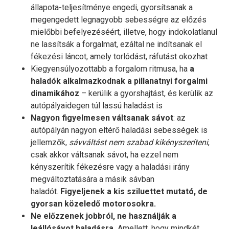
állapota-teljesítménye engedi, gyorsítsanak a
megengedett legnagyobb sebességre az előzés
mielőbbi befelyezéséért, illetve, hogy indokolatlanul
ne lassítsák a forgalmat, ezáltal ne indítsanak el
fékezési láncot, amely torlódást, ráfutást okozhat
Kiegyensúlyozottabb a forgalom ritmusa, ha
a
haladók alkalmazkodnak a pillanatnyi forgalmi
dinamikához
– kerülik a gyorshajtást, és kerülik az
autópályaidegen túl lassú haladást is
Nagyon figyelmesen váltsanak sávot
: az
autópályán nagyon eltérő haladási sebességek is
jellemzők,
sávváltást nem szabad kikényszeríteni
,
csak akkor váltsanak sávot, ha ezzel nem
kényszerítik fékezésre vagy a haladási irány
megváltoztatására a másik sávban
haladót.
Figyeljenek a kis sziluettet mutató, de
gyorsan közeledő motorosokra.
Ne előzzenek jobbról, ne használják a
leállósávot haladásra.
Amellett, hogy mindkét