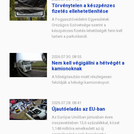
Törvénytelen a készpénzes
fizetés ellehetetlenítése
A Fogyasztóvédelmi Egyesületek
Országos Szövetsége szerint a
készpénzes fizetés lehetőségét fenn kell
tartani a parkolásnál.
2026.07.30. 08:55
Nem kell végigállni a hétvégét a
kamionoknak
A hőségriasztás miatt részlegesen
feloldják a hétvégi kamionstopot.
2026.07.28. 08:41
Újautóeladás az EU-ban
Az Európai Unióban júniusban éves
összevetésben 13,6 százalékkal, közel
1,148 millióra emelkedett az új