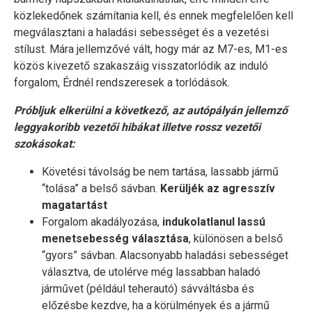
közlekedőnek számítania kell, és ennek megfelelően kell
megválasztani a haladási sebességet és a vezetési
stílust. Mára jellemzővé vált, hogy már az M7-es, M1-es
közös kivezető szakaszáig visszatorlódik az induló
forgalom, Érdnél rendszeresek a torlódások.
Próbljuk elkerülni a következő, az autópályán jellemző
leggyakoribb vezetői hibákat illetve rossz vezetői
szokásokat:
Követési távolság be nem tartása, lassabb jármű
“tolása” a belső sávban.
Kerüljék az agresszív
magatartást
Forgalom akadályozása,
indukolatlanul lassú
menetsebesség választása
, különösen a belső
“gyors” sávban. Alacsonyabb haladási sebességet
választva, de utolérve még lassabban haladó
járművet (például teherautó) sávváltásba és
előzésbe kezdve, ha a körülmények és a jármű