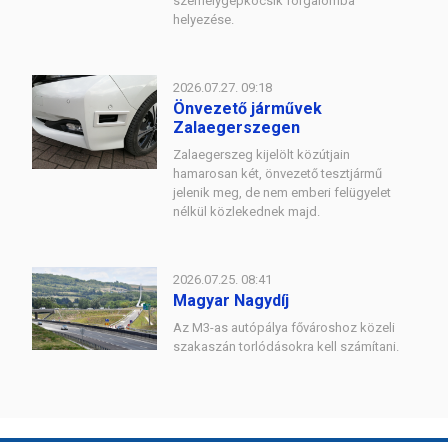
személygépkocsik forgalomba
helyezése.
2026.07.27. 09:18
Önvezető járművek
Zalaegerszegen
Zalaegerszeg kijelölt közútjain
hamarosan két, önvezető tesztjármű
jelenik meg, de nem emberi felügyelet
nélkül közlekednek majd.
2026.07.25. 08:41
Magyar Nagydíj
Az M3-as autópálya fővároshoz közeli
szakaszán torlódásokra kell számítani.