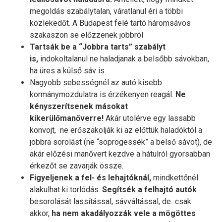
megoldás szabálytalan, váratlanul éri a többi
közlekedőt. A Budapest felé tartó háromsávos
szakaszon se előzzenek jobbról
Tartsák be a “Jobbra tarts” szabályt
is,
indokoltalanul ne haladjanak a belsőbb sávokban,
ha üres a külső sáv is
Nagyobb sebességnél az autó kisebb
kormánymozdulatra is érzékenyen reagál.
Ne
kényszerítsenek másokat
kikerülőmanőverre!
Akár utolérve egy lassabb
konvojt, ne erőszakolják ki az előttük haladóktól a
jobbra sorolást (ne “söprögessék” a belső sávot), de
akár előzési manővert kezdve a hátulról gyorsabban
érkezőt se zavarják össze.
Figyeljenek a fel- és lehajtóknál,
mindkettőnél
alakulhat ki torlódás.
Segítsék a felhajtó autók
besorolását lassítással, sávváltással, de csak
akkor,
ha nem akadályozzák vele a mögöttes