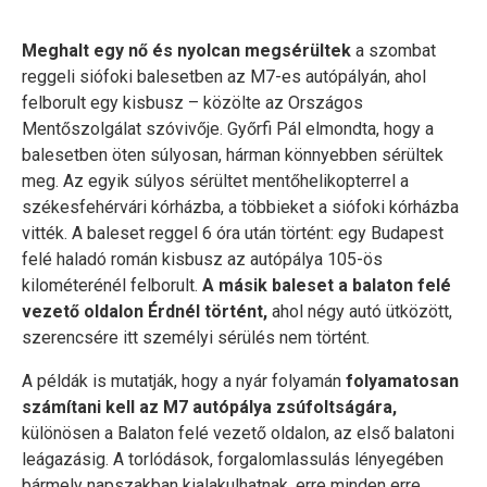
Meghalt egy nő és nyolcan megsérültek
a szombat
reggeli siófoki balesetben az M7-es autópályán, ahol
felborult egy kisbusz – közölte az Országos
Mentőszolgálat szóvivője. Győrfi Pál elmondta, hogy a
balesetben öten súlyosan, hárman könnyebben sérültek
meg. Az egyik súlyos sérültet mentőhelikopterrel a
székesfehérvári kórházba, a többieket a siófoki kórházba
vitték. A baleset reggel 6 óra után történt: egy Budapest
felé haladó román kisbusz az autópálya 105-ös
kilométerénél felborult.
A másik baleset a balaton felé
vezető oldalon Érdnél történt,
ahol négy autó ütközött,
szerencsére itt személyi sérülés nem történt.
A példák is mutatják, hogy a nyár folyamán
folyamatosan
számítani kell az M7 autópálya zsúfoltságára,
különösen a Balaton felé vezető oldalon, az első balatoni
leágazásig. A torlódások, forgalomlassulás lényegében
bármely napszakban kialakulhatnak, erre minden erre