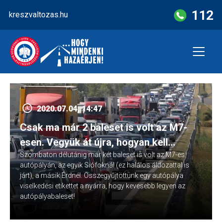
Skip
112
kreszvaltozas.hu
to
content
2020.07.04, 14:47
Csak ma már 2 baleset is volt az M7-
esen. Vegyük át újra, hogyan kell
Szombaton délutánig már két baleset is volt az M7-es
autópályán közlekedni
autópályán, az egyik Siófoknál (ez halálos áldozattal is
járt), a másik Érdnél. Összegyűjtöttünk egy autópálya
viselkedési etikettet a nyárra, hogy kevesebb legyen az
autópályabaleset!