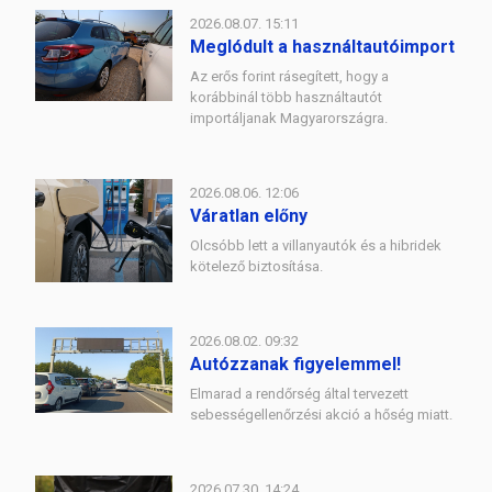
2026.08.07. 15:11
Meglódult a használtautóimport
Az erős forint rásegített, hogy a
korábbinál több használtautót
importáljanak Magyarországra.
2026.08.06. 12:06
Váratlan előny
Olcsóbb lett a villanyautók és a hibridek
kötelező biztosítása.
2026.08.02. 09:32
Autózzanak figyelemmel!
Elmarad a rendőrség által tervezett
sebességellenőrzési akció a hőség miatt.
2026.07.30. 14:24