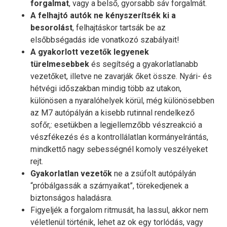
forgalmat
, vagy a belső, gyorsabb sáv forgalmát.
A felhajtó autók ne kényszerítsék ki a
besorolást
, felhajtáskor tartsák be az
elsőbbségadás ide vonatkozó szabályait!
A gyakorlott vezetők legyenek
türelmesebbek
és segítség a gyakorlatlanabb
vezetőket, illetve ne zavarják őket össze. Nyári- és
hétvégi időszakban mindig több az utakon,
különösen a nyaralóhelyek körül, még különösebben
az M7 autópályán a kisebb rutinnal rendelkező
sofőr,: esetükben a legjellemzőbb vészreakció a
vészfékezés és a kontrollálatlan kormányelrántás,
mindkettő nagy sebességnél komoly veszélyeket
rejt.
Gyakorlatlan vezetők
ne a zsúfolt autópályán
“próbálgassák a szárnyaikat”, törekedjenek a
biztonságos haladásra.
Figyeljék a forgalom ritmusát, ha lassul, akkor nem
véletlenül történik, lehet az ok egy torlódás, vagy