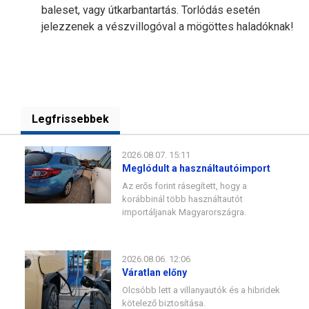
baleset, vagy útkarbantartás. Torlódás esetén
jelezzenek a vészvillogóval a mögöttes haladóknak!
Legfrissebbek
2026.08.07. 15:11
Meglódult a használtautóimport
Az erős forint rásegített, hogy a
korábbinál több használtautót
importáljanak Magyarországra.
2026.08.06. 12:06
Váratlan előny
Olcsóbb lett a villanyautók és a hibridek
kötelező biztosítása.