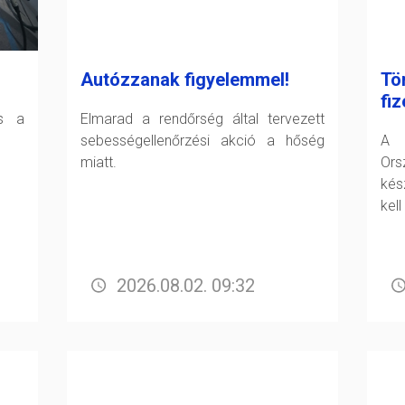
Autózzanak figyelemmel!
Tö
fiz
és a
Elmarad a rendőrség által tervezett
sebességellenőrzési akció a hőség
A F
miatt.
Or
kés
kell
2026.08.02. 09:32