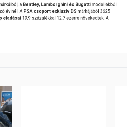
árkáiból, a
Bentley, Lamborghini és Bugatti
modellekből
ző évinél. A
PSA csoport exkluzív DS
márkájából 3625
 eladásai
19,9 százalékkal 12,7 ezerre növekedtek. A