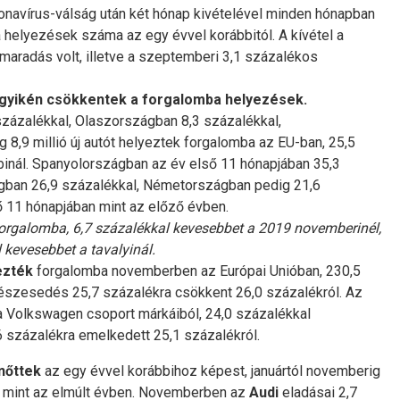
ronavírus-válság után két hónap kivételével minden hónapban
helyezések száma az egy évvel korábbitól. A kívétel a
lmaradás volt, illetve a szeptemberi 3,1 százalékos
egyikén csökkentek a forgalomba helyezések.
zázalékkal, Olaszországban 8,3 százalékkal,
8,9 millió új autót helyeztek forgalomba az EU-ban, 25,5
binál. Spanyolországban az év első 11 hónapjában 35,3
ágban 26,9 százalékkal, Németországban pedig 21,6
 11 hónapjában mint az előző évben.
orgalomba, 6,7 százalékkal kevesebbet a 2019 novemberinél,
 kevesebbet a tavalyinál.
ezték
forgalomba novemberben az Európai Unióban, 230,5
 részesedés 25,7 százalékra csökkent 26,0 százalékról. Az
 a Volkswagen csoport márkáiból, 24,0 százalékkal
6 százalékra emelkedett 25,1 százalékról.
nőttek
az egy évvel korábbihoz képest, januártól novemberig
mint az elmúlt évben. Novemberben az
Audi
eladásai 2,7