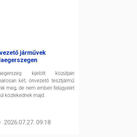
vezető járművek
laegerszegen
aegerszeg kijelölt közútjain
arosan két, önvezető tesztjármű
enik meg, de nem emberi felügyelet
kül közlekednek majd.
2026.07.27. 09:18