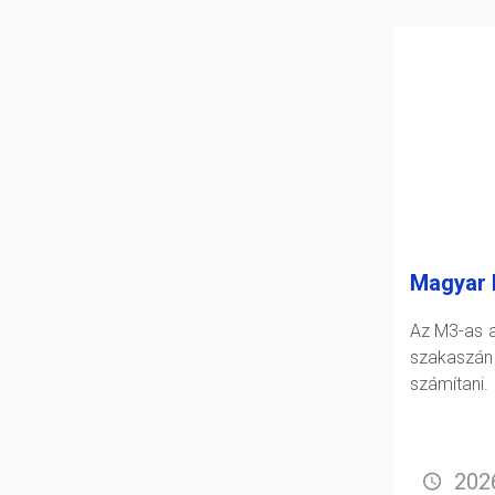
Magyar 
Az M3-as a
szakasz
számítani.
2026