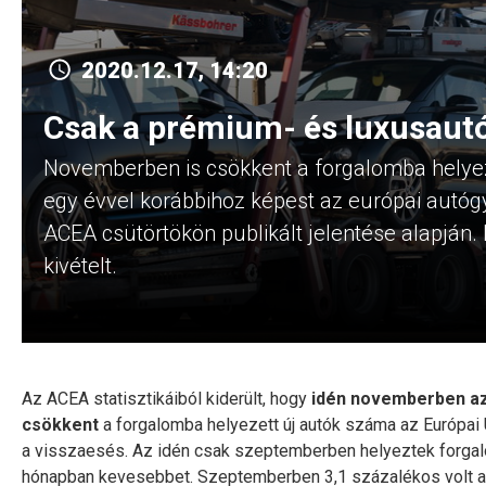
2020.12.17, 14:20
Csak a prémium- és luxusautó
Novemberben is csökkent a forgalomba helyez
egy évvel korábbihoz képest az európai autógy
ACEA csütörtökön publikált jelentése alapjá
kivételt.
Az ACEA statisztikáiból kiderült, hogy
idén novemberben az 
csökkent
a forgalomba helyezett új autók száma az Európai
a visszaesés. Az idén csak szeptemberben helyeztek forgal
hónapban kevesebbet. Szeptemberben 3,1 százalékos volt 