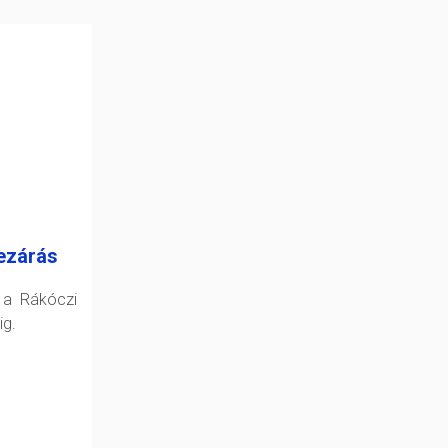
ezárás
 a Rákóczi
ig.