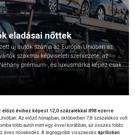
k eladásai nőttek
ett új autók száma az Európai Unióban az
ártók szakmai képviseleti szervezete, az
n. Néhány prémium-, és luxusmárka képez csak
előző évihez képest 12,0 százalékkal 898 ezerre
 Unióban. Az előző hónapban, októberben 7,8 százalékos volt
omba több autót mint egy évvel korábban, az összes többi
az éves növekedés. A legnagyobb visszaesés
áprilisban