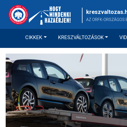
Skip
to
kreszvaltozas.
content
AZ ORFK-ORSZÁGOS 
CIKKEK
KRESZVÁLTOZÁSOK
VI