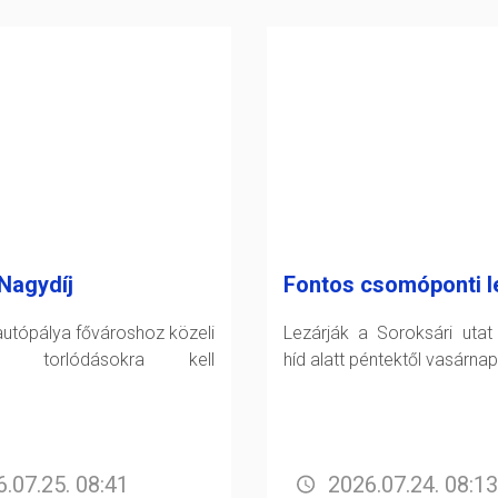
Nagydíj
Fontos csomóponti l
utópálya fővároshoz közeli
Lezárják a Soroksári utat
án torlódásokra kell
híd alatt péntektől vasárnap
.07.25. 08:41
2026.07.24. 08:13