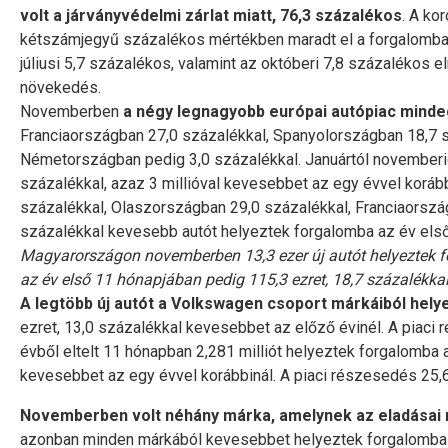
volt a járványvédelmi zárlat miatt, 76,3 százalékos
. A ko
kétszámjegyű százalékos mértékben maradt el a forgalomba 
júliusi 5,7 százalékos, valamint az októberi 7,8 százalékos e
növekedés.
Novemberben
a négy legnagyobb európai autópiac mind
Franciaországban 27,0 százalékkal, Spanyolországban 18,7 s
Németországban pedig 3,0 százalékkal. Januártól novemberig 
százalékkal, azaz 3 millióval kevesebbet az egy évvel koráb
százalékkal, Olaszországban 29,0 százalékkal, Franciaorsz
százalékkal kevesebb autót helyeztek forgalomba az év első
Magyarországon novemberben 13,3 ezer új autót helyeztek f
az év első 11 hónapjában pedig 115,3 ezret, 18,7 százalékkal
A legtöbb új autót a Volkswagen csoport márkáiból hely
ezret, 13,0 százalékkal kevesebbet az előző évinél. A piaci
évből eltelt 11 hónapban 2,281 milliót helyeztek forgalomba
kevesebbet az egy évvel korábbinál. A piaci részesedés 25,
Novemberben volt néhány márka, amelynek az eladásai 
azonban minden márkából kevesebbet helyeztek forgalomba 