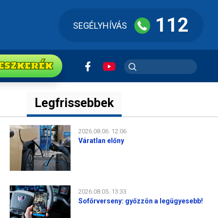
112
SEGÉLYHÍVÁS
ESZkerék
Legfrissebbek
2026.08.06. 12:06
Váratlan előny
2026.08.05. 13:33
Sofőrverseny: győzzön a legügyesebb!