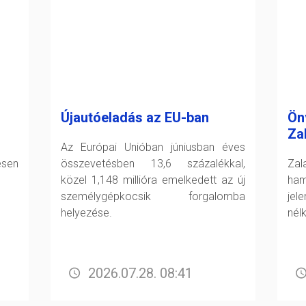
Újautóeladás az EU-ban
Ön
Za
Az Európai Unióban júniusban éves
esen
összevetésben 13,6 százalékkal,
Zal
közel 1,148 millióra emelkedett az új
ham
személygépkocsik forgalomba
jel
helyezése.
nél
2026.07.28. 08:41