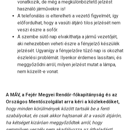
vonatkozik, de még a megkülönböztető jelzést
használó járművekre is!
A telefonálás is elterelheti a vezető figyelmét, így
előfordulhat, hogy a vasúti átjáró tilos jelzését nem
veszi észre a sofőr.
A szembe sütő nap elvakíthatja a jármű vezetőjét,
aki nehezebben veheti észre a fényjelző készülék
jelzését. Ugyanígy a fényjelzőre tűző nap is okozhat
észlelési problémát. Ilyenkor érdemes lassítani, és
meggyőződni arról, milyen jelzést mutat a lámpa,
nem közelít-e vonat.
A MÁV, a Fejér Megyei Rendőr-főkapitányság és az
Országos Mentőszolgálat arra kéri a közlekedőket,
hogy minden körülmények között tartsák be a fenti
szabályokat, és csak akkor hajtsanak át a vasúti átjárón,
ha kétséget kizáróan meggyőződtek arról, hogy
semmilyen veszély nem akadályozza az áthaladást!