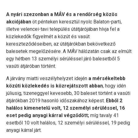
A nyári szezonban a MÁV és a rendőrség közös
akciójában
öt pénteken keresztül nyolc Balaton-parti,
illetve velencei-tavi település útátjárójában hívja fel a
közlekedők figyelmét a közút és vasút
kereszteződéseiben, az útátjárókban bekövetkező
balesetek megelőzésére. A MÁV hálózatán csak az elmúlt
egy hétben 13 személyi sérüléssel járó balesetből 5
vasúti átjáróban történt.
A járvány miatti veszélyhelyzet idején
a mérsékeltebb
közúti közlekedés is közrejátszott abban
, hogy idén
júliusig, tizeneggyel kevesebb, 30 baleset történt a vasúti
átjárókban 2019 hasonló időszakához képest.
Ebből 2
halálos kimenetelű volt, 12 személyi sérüléssel, 16
eset pedig anyagi kárral végződött;
míg tavaly 41
esetből 10 volt halálos, 12 személyi sérüléssel, 19 pedig
anyagi kárral járt.