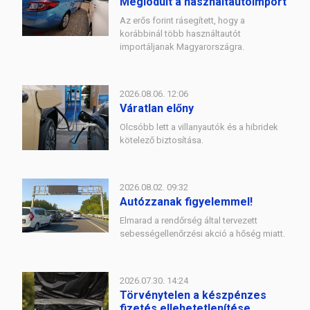
Meglódult a használtautóimport
Az erős forint rásegített, hogy a
korábbinál több használtautót
importáljanak Magyarországra.
2026.08.06. 12:06
Váratlan előny
Olcsóbb lett a villanyautók és a hibridek
kötelező biztosítása.
2026.08.02. 09:32
Autózzanak figyelemmel!
Elmarad a rendőrség által tervezett
sebességellenőrzési akció a hőség miatt.
2026.07.30. 14:24
Törvénytelen a készpénzes
fizetés ellehetetlenítése