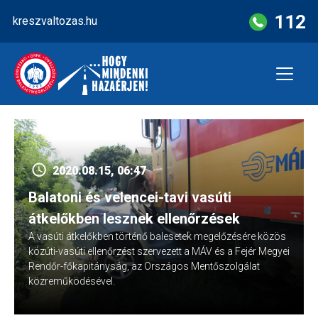
Skip
112
kreszvaltozas.hu
to
content
2020.08.15, 06:47
Balatoni és velencei-tavi vasúti
átkelőkben lesznek ellenőrzések
A vasúti átkelőkben történő balesetek megelőzésére közös
közúti-vasúti ellenőrzést szervezett a MÁV és a Fejér Megyei
Rendőr-főkapitányság, az Országos Mentőszolgálat
közreműködésével.