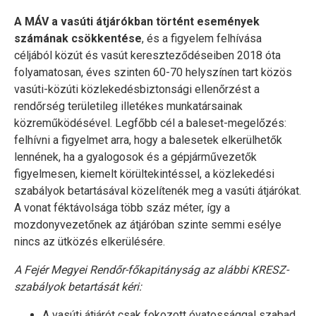
A MÁV a vasúti átjárókban történt események
számának csökkentése
, és a figyelem felhívása
céljából közút és vasút kereszteződéseiben 2018 óta
folyamatosan, éves szinten 60-70 helyszínen tart közös
vasúti-közúti közlekedésbiztonsági ellenőrzést a
rendőrség területileg illetékes munkatársainak
közreműködésével. Legfőbb cél a baleset-megelőzés:
felhívni a figyelmet arra, hogy a balesetek elkerülhetők
lennének, ha a gyalogosok és a gépjárművezetők
figyelmesen, kiemelt körültekintéssel, a közlekedési
szabályok betartásával közelítenék meg a vasúti átjárókat.
A vonat féktávolsága több száz méter, így a
mozdonyvezetőnek az átjáróban szinte semmi esélye
nincs az ütközés elkerülésére.
A Fejér Megyei Rendőr-főkapitányság az alábbi KRESZ-
szabályok betartását kéri:
A vasúti átjárót csak fokozott óvatossággal szabad