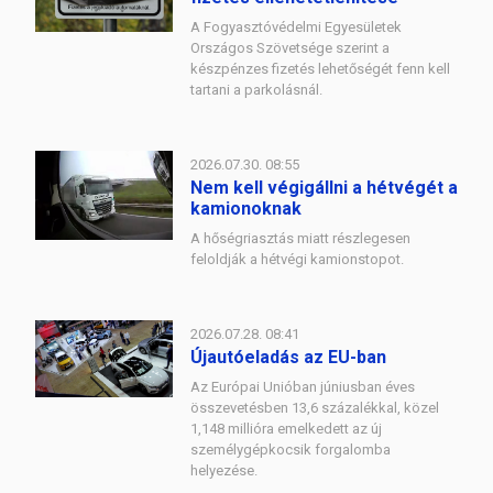
A Fogyasztóvédelmi Egyesületek
Országos Szövetsége szerint a
készpénzes fizetés lehetőségét fenn kell
tartani a parkolásnál.
2026.07.30. 08:55
Nem kell végigállni a hétvégét a
kamionoknak
A hőségriasztás miatt részlegesen
feloldják a hétvégi kamionstopot.
2026.07.28. 08:41
Újautóeladás az EU-ban
Az Európai Unióban júniusban éves
összevetésben 13,6 százalékkal, közel
1,148 millióra emelkedett az új
személygépkocsik forgalomba
helyezése.