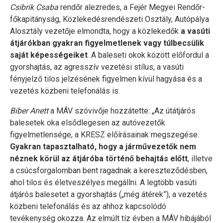
Csibrik Csaba
rendőr alezredes, a Fejér Megyei Rendőr-
főkapitányság, Közlekedésrendészeti Osztály, Autópálya
Alosztály vezetője elmondta, hogy a közlekedők
a vasúti
átjárókban gyakran figyelmetlenek vagy túlbecsülik
saját képességeiket
. A baleseti okok között előfordul a
gyorshajtás, az agresszív vezetési stílus, a vasúti
fényjelző tilos jelzésének figyelmen kívül hagyása és a
vezetés közbeni telefonálás is.
Biber Anett
a MÁV szóvivője hozzátette: „Az útátjárós
balesetek oka elsődlegesen az autóvezetők
figyelmetlensége, a KRESZ előírásainak megszegése.
Gyakran tapasztalható, hogy a járművezetők nem
néznek körül az átjáróba történő behajtás előtt
, illetve
a csúcsforgalomban bent ragadnak a kereszteződésben,
ahol tilos és életveszélyes megállni. A legtöbb vasúti
átjárós balesetet a gyorshajtás („még átérek”), a vezetés
közbeni telefonálás és az ahhoz kapcsolódó
tevékenység okozza. Az elmúlt tíz évben a MÁV hibájából