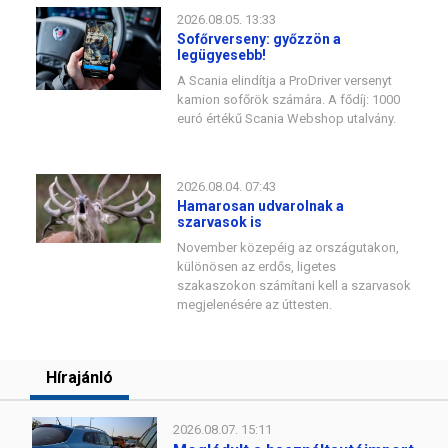
2026.08.05. 13:33
Sofőrverseny: győzzön a
legügyesebb!
A Scania elindítja a ProDriver versenyt
kamion sofőrök számára. A fődíj: 1000
euró értékű Scania Webshop utalvány.
2026.08.04. 07:43
Hamarosan udvarolnak a
szarvasok is
November közepéig az országutakon,
különösen az erdős, ligetes
szakaszokon számítani kell a szarvasok
megjelenésére az úttesten.
Hírajánló
2026.08.07. 15:11