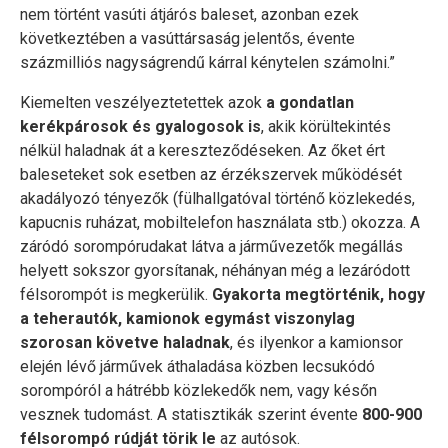
nem történt vasúti átjárós baleset, azonban ezek
következtében a vasúttársaság jelentős, évente
százmilliós nagyságrendű kárral kénytelen számolni.”
Kiemelten veszélyeztetettek azok
a gondatlan
kerékpárosok és gyalogosok is
, akik körültekintés
nélkül haladnak át a kereszteződéseken. Az őket ért
baleseteket sok esetben az érzékszervek működését
akadályozó tényezők (fülhallgatóval történő közlekedés,
kapucnis ruházat, mobiltelefon használata stb.) okozza. A
záródó sorompórudakat látva a járművezetők megállás
helyett sokszor gyorsítanak, néhányan még a lezáródott
félsorompót is megkerülik.
Gyakorta megtörténik, hogy
a teherautók, kamionok egymást viszonylag
szorosan követve haladnak
, és ilyenkor a kamionsor
elején lévő járművek áthaladása közben lecsukódó
sorompóról a hátrébb közlekedők nem, vagy későn
vesznek tudomást. A statisztikák szerint évente
800-900
félsorompó rúdját törik le
az autósok.