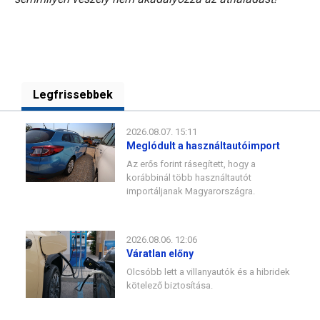
Legfrissebbek
2026.08.07. 15:11
Meglódult a használtautóimport
Az erős forint rásegített, hogy a
korábbinál több használtautót
importáljanak Magyarországra.
2026.08.06. 12:06
Váratlan előny
Olcsóbb lett a villanyautók és a hibridek
kötelező biztosítása.