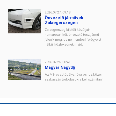
2026.07.27. 09:18
Önvezető járművek
Zalaegerszegen
Zalaegerszeg kijelölt közútjain
hamarosan két, önvezető tesztjármű
jelenik meg, de nem emberi felügyelet
nélkül közlekednek majd.
2026.07.25. 08:41
Magyar Nagydíj
Az M3-as autópálya fővároshoz közeli
szakaszán torlódásokra kell számítani.