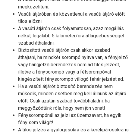
megközelíteni.
Vasúti átjáróban és közvetlenül a vasúti átjáró előtt
tilos előzni.
A vasúti átjárón csak folyamatosan, azaz megállás
nélkül, legalább 5 kilométer/óra átlagsebességgel
szabad áthaladni.
Biztosított vasúti átjárón csak akkor szabad
áthajtani, ha mindkét sorompó nyitva van, a fényjelző
vagy hangjelző berendezés nem ad tilos jelzést,
illetve a fénysorompó vagy a félsorompóval
kiegészített fénysorompó villogó fehér jelzést ad.
Ha a vasúti átjárót biztosító berendezés nem
működik, minden esetben meg kell állnunk az átjáró
előtt. Csak azután szabad továbbhaladni, ha
meggyőződtünk róla, hogy nem jön vonat!
Fénysorompónál az jelzi az üzemzavart, ha egyik
fény sem világít!
A tilos jelzés a gyalogosokra és a kerékpárosokra is