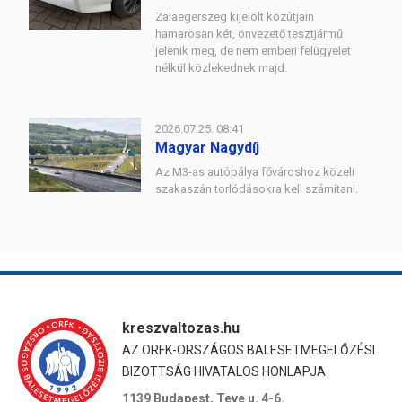
Zalaegerszeg kijelölt közútjain
hamarosan két, önvezető tesztjármű
jelenik meg, de nem emberi felügyelet
nélkül közlekednek majd.
2026.07.25. 08:41
Magyar Nagydíj
Az M3-as autópálya fővároshoz közeli
szakaszán torlódásokra kell számítani.
kreszvaltozas.hu
AZ ORFK-ORSZÁGOS BALESETMEGELŐZÉSI
BIZOTTSÁG HIVATALOS HONLAPJA
1139 Budapest, Teve u. 4-6.