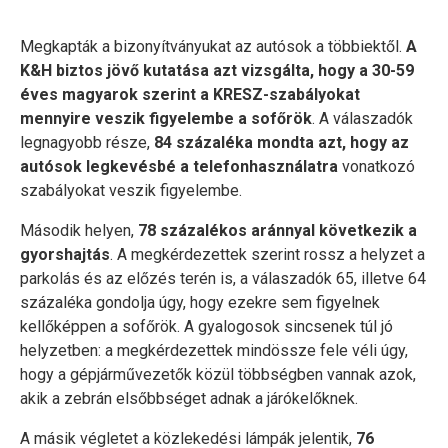
Megkapták a bizonyítványukat az autósok a többiektől.
A
K&H biztos jövő kutatása azt vizsgálta, hogy a 30-59
éves magyarok szerint a KRESZ-szabályokat
mennyire veszik figyelembe a sofőrök
. A válaszadók
legnagyobb része,
84 százaléka mondta azt, hogy az
autósok legkevésbé a telefonhasználatra
vonatkozó
szabályokat veszik figyelembe.
Második helyen,
78 százalékos aránnyal következik a
gyorshajtás
. A megkérdezettek szerint rossz a helyzet a
parkolás és az előzés terén is, a válaszadók 65, illetve 64
százaléka gondolja úgy, hogy ezekre sem figyelnek
kellőképpen a sofőrök. A gyalogosok sincsenek túl jó
helyzetben: a megkérdezettek mindössze fele véli úgy,
hogy a gépjárművezetők közül többségben vannak azok,
akik a zebrán elsőbbséget adnak a járókelőknek.
A másik végletet a közlekedési lámpák jelentik,
76