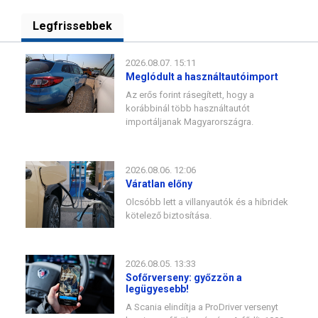
Legfrissebbek
2026.08.07. 15:11
Meglódult a használtautóimport
Az erős forint rásegített, hogy a
korábbinál több használtautót
importáljanak Magyarországra.
2026.08.06. 12:06
Váratlan előny
Olcsóbb lett a villanyautók és a hibridek
kötelező biztosítása.
2026.08.05. 13:33
Sofőrverseny: győzzön a
legügyesebb!
A Scania elindítja a ProDriver versenyt