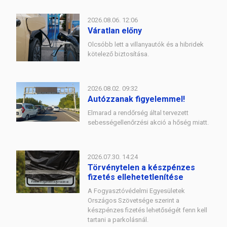
2026.08.06. 12:06
Váratlan előny
Olcsóbb lett a villanyautók és a hibridek
kötelező biztosítása.
2026.08.02. 09:32
Autózzanak figyelemmel!
Elmarad a rendőrség által tervezett
sebességellenőrzési akció a hőség miatt.
2026.07.30. 14:24
Törvénytelen a készpénzes
fizetés ellehetetlenítése
A Fogyasztóvédelmi Egyesületek
Országos Szövetsége szerint a
készpénzes fizetés lehetőségét fenn kell
tartani a parkolásnál.