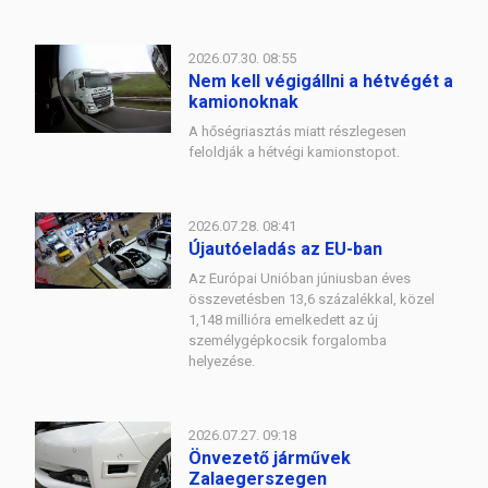
2026.07.30. 08:55
Nem kell végigállni a hétvégét a
kamionoknak
A hőségriasztás miatt részlegesen
feloldják a hétvégi kamionstopot.
2026.07.28. 08:41
Újautóeladás az EU-ban
Az Európai Unióban júniusban éves
összevetésben 13,6 százalékkal, közel
1,148 millióra emelkedett az új
személygépkocsik forgalomba
helyezése.
2026.07.27. 09:18
Önvezető járművek
Zalaegerszegen