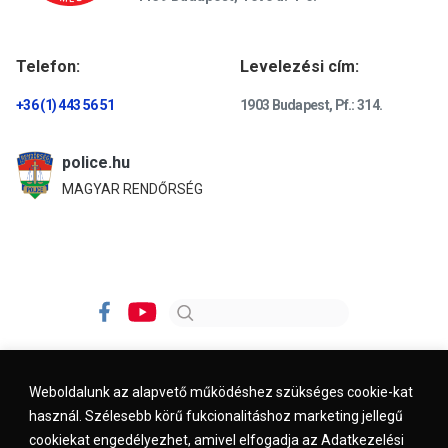
Telefon:
Levelezési cím:
+36 (1) 443 56 51
1903 Budapest, Pf.: 314.
police.hu
MAGYAR RENDŐRSÉG
Weboldalunk az alapvető működéshez szükséges cookie-kat
használ. Szélesebb körű fukcionalitáshoz marketing jellegű
Impresszum
Kapcsolat
Jogi nyilatkozat
cookiekat engedélyezhet, amivel elfogadja az Adatkezelési