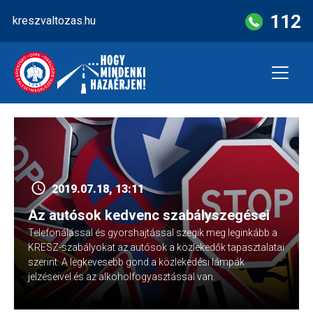
Skip
112
kreszvaltozas.hu
to
content
2019.07.18, 13:11
Az autósok kedvenc szabályszegései
Telefonálással és gyorshajtással szegik meg leginkább a
KRESZ-szabályokat az autósok a közlekedők tapasztalatai
szerint. A legkevesebb gond a közlekedési lámpák
jelzéseivel és az alkoholfogyasztással van.