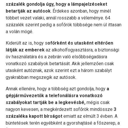
százalék gondolja úgy, hogy a lámpajelzéseket
betartják az autósok
. Érdekes azonban, hogy minél
többet vezet valaki, annál rosszabb a véleménye. 64
százalék szerint pedig a sofőrök többsége nem ül ittasan
a volán mögé.
Kiderült az is, hogy s
ofőrként és utasként eltérően
látják az emberek
az alkoholfogyasztásra, a biztonsági
öv használatára és a zebrán való elsőbbségadásra
vonatkozó szabályok betartását. Akik jellemzően csak
utasként autóznak, azok szerint ezt a három szabályt
gyakrabban megszegik az autósok.
Annak ellenére, hogy a többség azt gondolja, hogy
a
gépjárművezetők a telefonálásra vonatkozó
szabályokat tartják be a legkevésbé,
mégis csak
nagyon kevesen, a megkérdezett sofőrök mindössze
3
százaléka kapott bírságot
emiatt az elmúlt 3 évben. A
büntetések terén egyébként a gyorshajtásé a főszerep, a