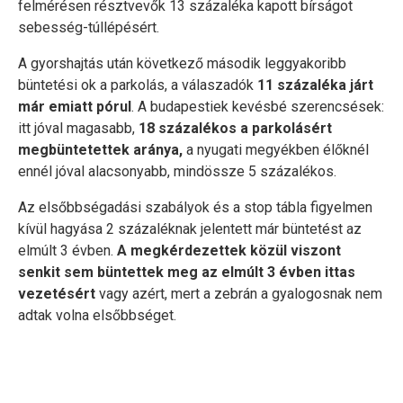
felmérésen résztvevők 13 százaléka kapott bírságot
sebesség-túllépésért.
A gyorshajtás után következő második leggyakoribb
büntetési ok a parkolás, a válaszadók
11 százaléka járt
már emiatt pórul
. A budapestiek kevésbé szerencsések:
itt jóval magasabb,
18 százalékos a parkolásért
megbüntetettek aránya,
a nyugati megyékben élőknél
ennél jóval alacsonyabb, mindössze 5 százalékos.
Az elsőbbségadási szabályok és a stop tábla figyelmen
kívül hagyása 2 százaléknak jelentett már büntetést az
elmúlt 3 évben.
A megkérdezettek közül viszont
senkit sem büntettek meg az elmúlt 3 évben ittas
vezetésért
vagy azért, mert a zebrán a gyalogosnak nem
adtak volna elsőbbséget.