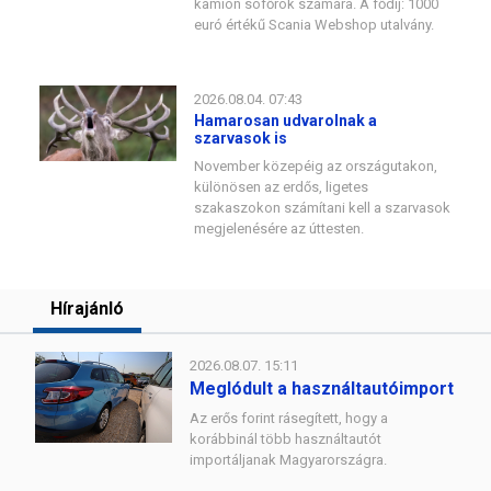
kamion sofőrök számára. A fődíj: 1000
euró értékű Scania Webshop utalvány.
2026.08.04. 07:43
Hamarosan udvarolnak a
szarvasok is
November közepéig az országutakon,
különösen az erdős, ligetes
szakaszokon számítani kell a szarvasok
megjelenésére az úttesten.
Hírajánló
2026.08.07. 15:11
Meglódult a használtautóimport
Az erős forint rásegített, hogy a
korábbinál több használtautót
importáljanak Magyarországra.