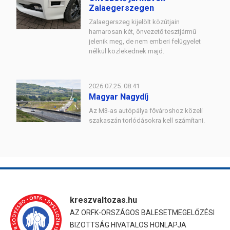
Zalaegerszegen
Zalaegerszeg kijelölt közútjain
hamarosan két, önvezető tesztjármű
jelenik meg, de nem emberi felügyelet
nélkül közlekednek majd.
2026.07.25. 08:41
Magyar Nagydíj
Az M3-as autópálya fővároshoz közeli
szakaszán torlódásokra kell számítani.
kreszvaltozas.hu
AZ ORFK-ORSZÁGOS BALESETMEGELŐZÉSI
BIZOTTSÁG HIVATALOS HONLAPJA