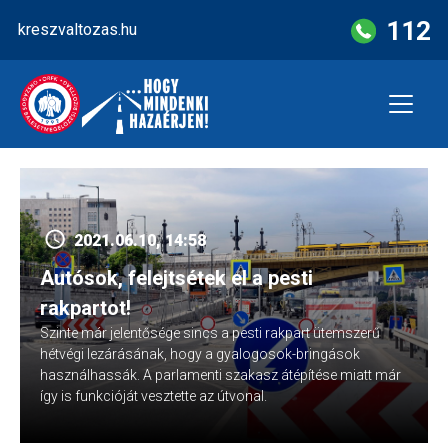
Skip
112
kreszvaltozas.hu
to
content
2021.06.10, 14:58
Autósok, felejtsétek el a pesti
rakpartot!
Szinte már jelentősége sincs a pesti rakpart ütemszerű
hétvégi lezárásának, hogy a gyalogosok-bringások
használhassák. A parlamenti szakasz átépítése miatt már
így is funkcióját vesztette az útvonal.