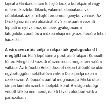
kijárat a Garibaldi utcai felhajtó lesz, a kerékpárral vagy
rollerrel közlekedőknek, valamint a babakocsival
sétálóknak azt a felhajtót érdemes igénybe venniük. Az
Országház északi oldalánál lévő, a rakpartra vezető
lépcső is nyitva lesz, de csak gyalogosan, a
látogatóközpont és a múzeumhajó megközelítésére lehet
használni.
A városvezetés célja a rakpartok gyalogosbarát
megújítása.
Első lépésben a pesti alsó rakpart Kossuth
tér és Margit híd közötti részén indult meg a terv valóra
váltása. Az Idősebb Antall József rakpart átépítése után
egybefüggően sétálhatóvá válik a Duna partja ezen a
szakaszon. A lépcsős partfal megmarad, a Markó utcai
rámpa támfala azonban beljebb kerül. A világörökségi
védett látkép nem sérül, és 35 fával zöldebbé válik a
partszakasz.