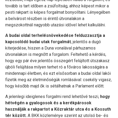
tovább is tart időben a zsúfoltság, ahhoz képest mikor a
pesti rakpart is képes forgalmat bonyolítani. Lényegében
a belvárost részben is érintő útvonalakon a
megszokottnál nagyobb utazási idővel lehet kalkulálni.
A budai oldal terhelésnövekedése felduzzasztja a
kapcsolódó budai utak forgalmát
, jelentős a dugó
kiterjedése, hiszen a Duna vonalával párhuzamos
útvonalakon is megnőtt a forgalom. Feltehető a kérdés,
hogy egy pár éve jelentős összegért felújított útszakasz
újbóli felújítása milyen terhet ró a főváros lakosságára a
mindennapi életben, és ezt elsősorban a budai oldal lakói
fizetik meg az életminőségük romlásával: csekély vigasz,
hogy később majd ők is sétálhatnak a Parlament előtt.
A jelenlegi ideiglenes forgalmi rend lehetővé teszi,
hogy
hétvégén a gyalogosok és a kerékpárosok
használják a rakpartot a Közraktár utca és a Kossuth
tér között.
A BKK közleménye szerint az utolsó be- és