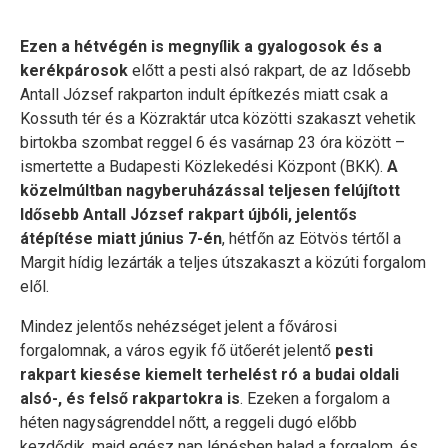
Ezen a hétvégén is megnyílik a gyalogosok és a
kerékpárosok
előtt a pesti alsó rakpart, de az Idősebb
Antall József rakparton indult építkezés miatt csak a
Kossuth tér és a Közraktár utca közötti szakaszt vehetik
birtokba szombat reggel 6 és vasárnap 23 óra között –
ismertette a Budapesti Közlekedési Központ (BKK).
A
közelmúltban nagyberuházással teljesen felújított
Idősebb Antall József rakpart újbóli, jelentős
átépítése miatt június 7-én
, hétfőn az Eötvös tértől a
Margit hídig lezárták a teljes útszakaszt a közúti forgalom
elől.
Mindez jelentős nehézséget jelent a fővárosi
forgalomnak, a város egyik fő ütőerét jelentő
pesti
rakpart kiesése kiemelt terhelést ró a budai oldali
alsó-, és felső rakpartokra is
. Ezeken a forgalom a
héten nagyságrenddel nőtt, a reggeli dugó előbb
kezdődik, majd egész nap lépésben halad a forgalom, és