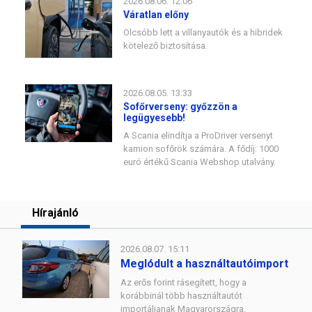
2026.08.06. 12:06
Váratlan előny
Olcsóbb lett a villanyautók és a hibridek
kötelező biztosítása.
2026.08.05. 13:33
Sofőrverseny: győzzön a
legügyesebb!
A Scania elindítja a ProDriver versenyt
kamion sofőrök számára. A fődíj: 1000
euró értékű Scania Webshop utalvány.
Hírajánló
2026.08.07. 15:11
Meglódult a használtautóimport
Az erős forint rásegített, hogy a
korábbinál több használtautót
importáljanak Magyarországra.