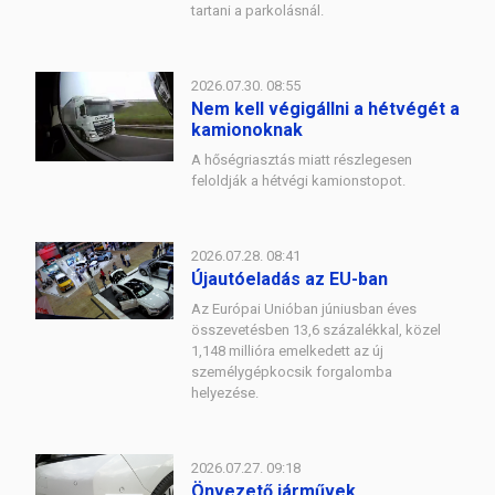
tartani a parkolásnál.
2026.07.30. 08:55
Nem kell végigállni a hétvégét a
kamionoknak
A hőségriasztás miatt részlegesen
feloldják a hétvégi kamionstopot.
2026.07.28. 08:41
Újautóeladás az EU-ban
Az Európai Unióban júniusban éves
összevetésben 13,6 százalékkal, közel
1,148 millióra emelkedett az új
személygépkocsik forgalomba
helyezése.
2026.07.27. 09:18
Önvezető járművek