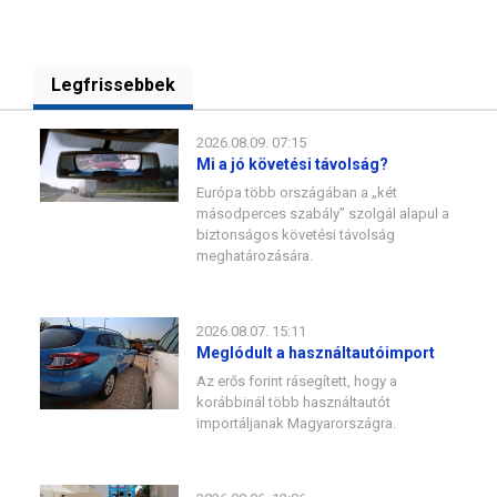
Legfrissebbek
2026.08.09. 07:15
Mi a jó követési távolság?
Európa több országában a „két
másodperces szabály” szolgál alapul a
biztonságos követési távolság
meghatározására.
2026.08.07. 15:11
Meglódult a használtautóimport
Az erős forint rásegített, hogy a
korábbinál több használtautót
importáljanak Magyarországra.