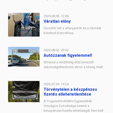
2026.08.06. 12:06
Váratlan előny
Olcsóbb lett a villanyautók és a hibridek
kötelező biztosítása.
2026.08.02. 09:32
Autózzanak figyelemmel!
Elmarad a rendőrség által tervezett
sebességellenőrzési akció a hőség miatt.
2026.07.30. 14:24
Törvénytelen a készpénzes
fizetés ellehetetlenítése
A Fogyasztóvédelmi Egyesületek
Országos Szövetsége szerint a
készpénzes fizetés lehetőségét fenn kell